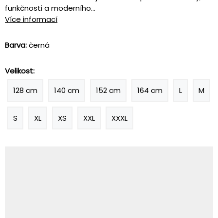
funkčnosti a moderního...
Více informací
Barva:
černá
Velikost:
128 cm
140 cm
152 cm
164 cm
L
M
S
XL
XS
XXL
XXXL