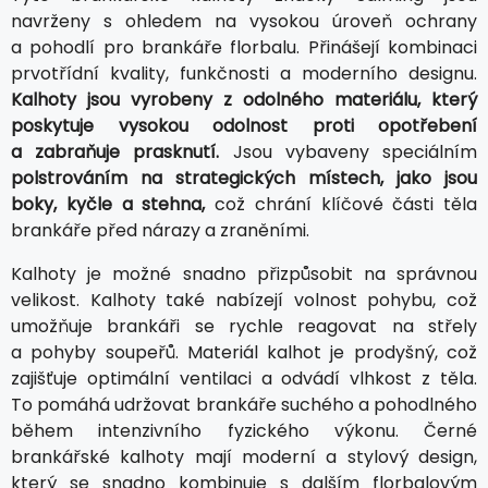
navrženy s ohledem na vysokou úroveň ochrany
a pohodlí pro brankáře florbalu. Přinášejí kombinaci
prvotřídní kvality, funkčnosti a moderního designu.
Kalhoty jsou vyrobeny z odolného materiálu, který
poskytuje vysokou odolnost proti opotřebení
a zabraňuje prasknutí.
Jsou vybaveny speciálním
polstrováním na strategických místech, jako jsou
boky, kyčle a stehna,
což chrání klíčové části těla
brankáře před nárazy a zraněními.
Kalhoty je možné snadno přizpůsobit na správnou
velikost. Kalhoty také nabízejí volnost pohybu, což
umožňuje brankáři se rychle reagovat na střely
a pohyby soupeřů. Materiál kalhot je prodyšný, což
zajišťuje optimální ventilaci a odvádí vlhkost z těla.
To pomáhá udržovat brankáře suchého a pohodlného
během intenzivního fyzického výkonu. Černé
brankářské kalhoty mají moderní a stylový design,
který se snadno kombinuje s dalším florbalovým