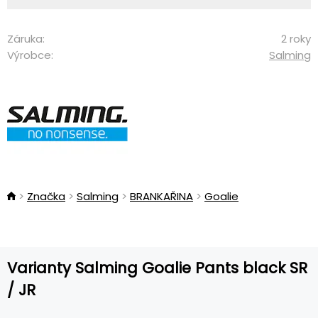
Záruka:
2 roky
Výrobce:
Salming
Značka
Salming
BRANKAŘINA
Goalie
Varianty Salming Goalie Pants black SR
/ JR