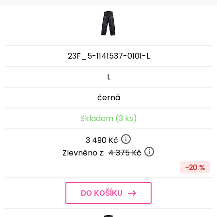
23F_5-1141537-0101-L
L
černá
Skladem (3 ks)
3 490 Kč
Zlevněno z:
4 375 Kč
-20 %
DO KOŠÍKU