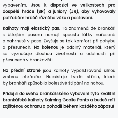
vybavením.
Jsou k dispozici ve velikostech pro
dospělé hráče (SR) a juniory (JR), aby vyhovovaly
potřebám hráčů různého věku a postavení.
Kalhoty mají elastický pas
. To znamená, že brankáři
s útlejším pasem nemají spoustu látky nařasené
a nahrnuté v pase. Zvyšuje se tak komfort při pohybu
a přesunech.
Na kolenou
je odolný materiál, který
se vyznačuje dlouhou životností a odolností při
přesunech v brankovišti.
Na přední straně
jsou kalhoty vypolstrované silnou
vrstvou chrániče. Neexistuje tvrdá střela, která
by brankáři způsobila bolestivé štípání na nohou.
Přidej si do svého brankářského vybavení tyto kvalitní
brankářské kalhoty Salming Goalie Pants a budeš mít
zajištěnou ochranu a pohodlí během každého zápasu!