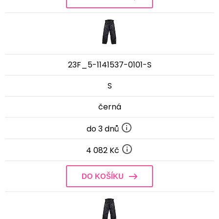
23F_5-1141537-0101-S
S
černá
do 3 dnů
4 082 Kč
DO KOŠÍKU