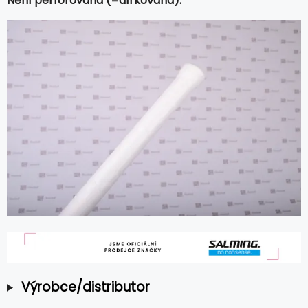
Není perforovaná (=dírkovaná).
Výrobce/distributor