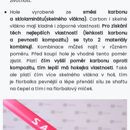
životnost.
Hole vyrobené ze
směsi karbonu
a sklolaminátu(skelného vlákna).
Carbon i skelné
vlákno mají kladné i záporné vlastnosti.
Pro získání
těch nejlepších vlastností (lehkosti karbonu
a pevnosti kompozitu) se tyto 2 materiály
kombinují.
Kombinace můžeš najít v různém
poměru. Před koupí hole je vhodné tento poměr
zjistit. Platí
čím vyšší poměr karbonu oproti
kompozitu, tím lepší má hokejka vlastnosti.
Také
ale platí čím více skelného vlákna v holi, tím
je florbalka pevnější a lépe přenáší sílu ze shaftu
na čepel a tím i na florbalový míček.