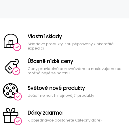
Vlastní sklady
Skladové produkty jsou připraveny k okamžité
expedici
Úžasně nízké ceny
Ceny pravidelně porovnáváme a nastavujeme co
možná nejlépe na trhu
Světově nové produkty
Uvádíme na trh nejnovější produkty
Dárky zdarma
K objednávce dostanete užitečný dárek