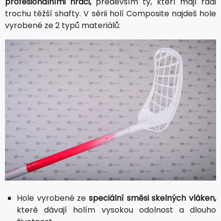
profesionálními hráči,
především ty, kteří mají rádi
trochu těžší shafty. V sérii holí Composite najdeš hole
vyrobené ze 2 typů materiálů:
Hole vyrobené ze
speciální směsi skelných vláken,
které dávají holím vysokou odolnost a dlouho