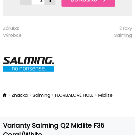
Záruka:
2 roky
Výrobce:
Salming
Značka
Salming
FLORBALOVÉ HOLE
Midlite
Varianty Salming Q2 Midlite F35
Coral/White