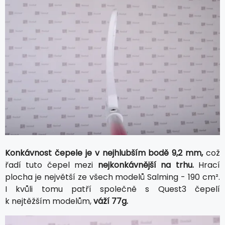
Konkávnost čepele je v nejhlubším bodě 9,2 mm,
což
řadí tuto čepel mezi
nejkonkávnější na trhu.
Hrací
plocha je největší ze všech modelů Salming - 190 cm².
I kvůli tomu patří společně s Quest3 čepelí
k nejtěžším modelům,
váží 77g.