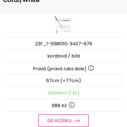
23F_1-1098010-3407-67R
korálová / bílá
Pravá (pravá ruka dole)
67cm (=77cm)
Skladem (1 ks)
688 Kč
DO KOŠÍKU