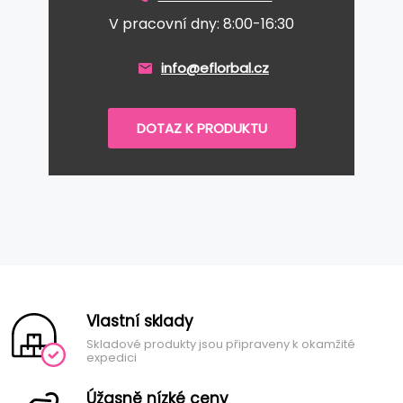
V pracovní dny: 8:00-16:30
info@eflorbal.cz
DOTAZ K PRODUKTU
Vlastní sklady
Skladové produkty jsou připraveny k okamžité
expedici
Úžasně nízké ceny