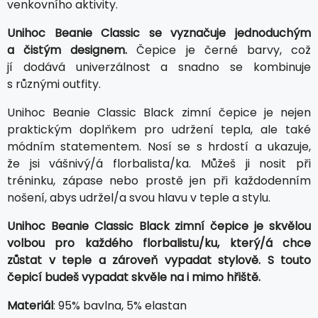
venkovního aktivity.
Unihoc Beanie Classic se vyznačuje jednoduchým
a čistým designem.
Čepice je černé barvy, což
jí dodává univerzálnost a snadno se kombinuje
s různými outfity.
Unihoc Beanie Classic Black zimní čepice je nejen
praktickým doplňkem pro udržení tepla, ale také
módním statementem. Nosí se s hrdostí a ukazuje,
že jsi vášnivý/á florbalista/ka. Můžeš ji nosit při
tréninku, zápase nebo prostě jen při každodenním
nošení, abys udržel/a svou hlavu v teple a stylu.
Unihoc Beanie Classic Black zimní čepice je skvělou
volbou pro každého florbalistu/ku, který/á chce
zůstat v teple a zároveň vypadat stylově. S touto
čepicí budeš vypadat skvěle na i mimo hřiště.
Materiál
: 95% bavlna, 5% elastan