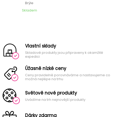
Brýle
Skladem
Vlastní sklady
Skladové produkty jsou připraveny k okamžité
expedici
Úžasně nízké ceny
Ceny pravidelně porovnáváme a nastavujeme co
možná nejlépe na trhu
Světově nové produkty
Uvádíme na trh nejnovější produkty
Dárky zdarma