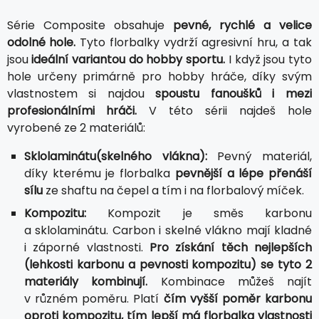
Série Composite obsahuje
pevné, rychlé a velice
odolné hole.
Tyto florbalky vydrží agresivní hru, a tak
jsou
ideální variantou do hobby sportu.
I když jsou tyto
hole určeny primárně pro hobby hráče, díky svým
vlastnostem si najdou
spoustu fanoušků i mezi
profesionálními hráči.
V této sérii najdeš hole
vyrobené ze 2 materiálů:
Sklolaminátu(skelného vlákna):
Pevný materiál,
díky kterému je florbalka
pevnější a lépe přenáší
sílu
ze shaftu na čepel a tím i na florbalový míček.
Kompozitu:
Kompozit je směs karbonu
a sklolaminátu. Carbon i skelné vlákno mají kladné
i záporné vlastnosti.
Pro získání těch nejlepších
(lehkosti karbonu a pevnosti kompozitu) se tyto 2
materiály kombinují.
Kombinace můžeš najít
v různém poměru. Platí
čím vyšší poměr karbonu
oproti kompozitu, tím lepší má florbalka vlastnosti