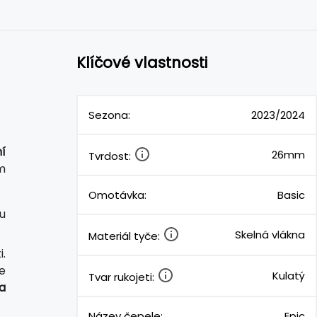
Klíčové vlastnosti
Sezona:
2023/2024
ní
26mm
Tvrdost:
m
Omotávka:
Basic
u
Skelná vlákna
Materiál tyče:
.
e
Kulatý
Tvar rukojeti:
a
Název čepele:
Epic