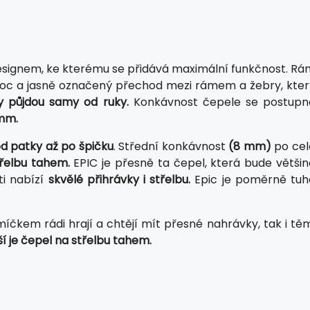
esignem, ke kterému se přidává maximální funkčnost. Rá
ihoc a jasně označený přechod mezi rámem a žebry, kter
ly půjdou samy od ruky.
Konkávnost čepele se postupn
mm.
d patky až po špičku
. Střední konkávnost
(8 mm)
po cel
řelbu tahem.
EPIC je přesně ta čepel, která bude většin
ti nabízí
skvělé přihrávky i střelbu.
Epic je poměrně tuh
míčkem rádi hrají a chtějí mít přesné nahrávky, tak i tě
ší je čepel na střelbu tahem.