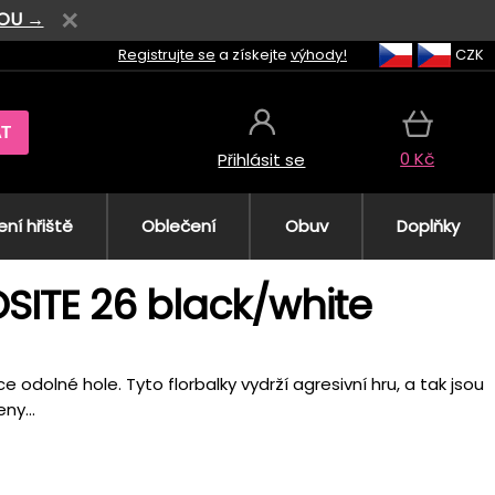
VOU →
Registrujte se
a získejte
výhody!
CZK
AT
0 Kč
Přihlásit se
ní hřiště
Oblečení
Obuv
Doplňky
SITE 26 black/white
odolné hole. Tyto florbalky vydrží agresivní hru, a tak jsou
ny...