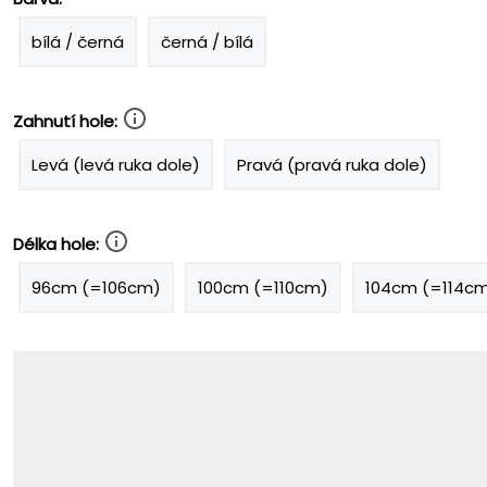
bílá / černá
černá / bílá
Zahnutí hole:
Levá (levá ruka dole)
Pravá (pravá ruka dole)
Délka hole:
96cm (=106cm)
100cm (=110cm)
104cm (=114c