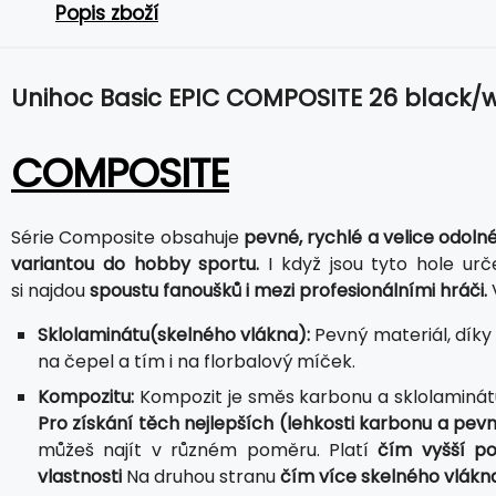
Popis zboží
Unihoc Basic EPIC COMPOSITE 26 black/w
COMPOSITE
Série Composite obsahuje
pevné, rychlé a velice odolné
variantou do hobby sportu.
I když jsou tyto hole ur
si najdou
spoustu fanoušků i mezi profesionálními hráči.
V
Sklolaminátu(skelného vlákna):
Pevný materiál, díky
na čepel a tím i na florbalový míček.
Kompozitu:
Kompozit je směs karbonu a sklolaminátu.
Pro získání těch nejlepších (lehkosti karbonu a pevn
můžeš najít v různém poměru. Platí
čím vyšší po
vlastnosti
Na druhou stranu
čím více skelného vlákna,