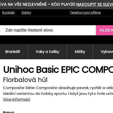
LEVA NA VŠE NEZLEVNĚNÉ – KÓD PLAY20
NAKOUPIT SE SLE
Kontakt
Dárky
Telefon nyní offline
HLED
Brankáři
Vaky a tašky
Míčky
Vybave
Unihoc Basic EPIC COMPO
Florbalová hůl
Composite Série Composite obsahuje pevné, rychlé a velice 
ideální variantou do hobby sportu. I když jsou tyto hole urče
Více informací
Barva: