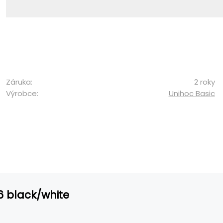
Záruka:
2 roky
Výrobce:
Unihoc Basic
6 black/white