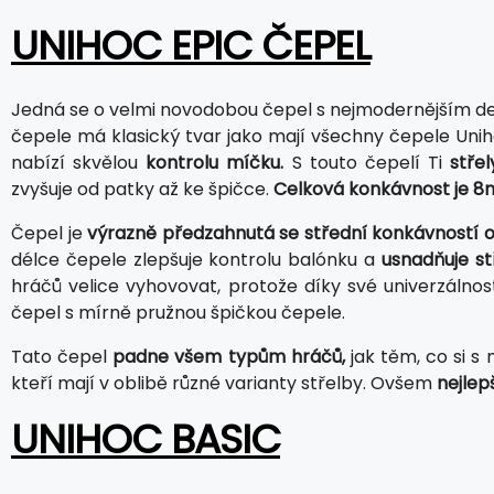
UNIHOC EPIC ČEPEL
Jedná se o velmi novodobou čepel s nejmodernějším d
čepele má klasický tvar jako mají všechny čepele Un
nabízí skvělou
kontrolu míčku.
S touto čepelí Ti
stře
zvyšuje od patky až ke špičce.
Celková konkávnost je 8
Čepel je
výrazně předzahnutá se střední konkávností o
délce čepele zlepšuje kontrolu balónku a
usnadňuje st
hráčů velice vyhovovat, protože díky své univerzálnos
čepel s mírně pružnou špičkou čepele.
Tato čepel
padne všem typům hráčů,
jak těm, co si s 
kteří mají v oblibě různé varianty střelby. Ovšem
nejlep
UNIHOC BASIC