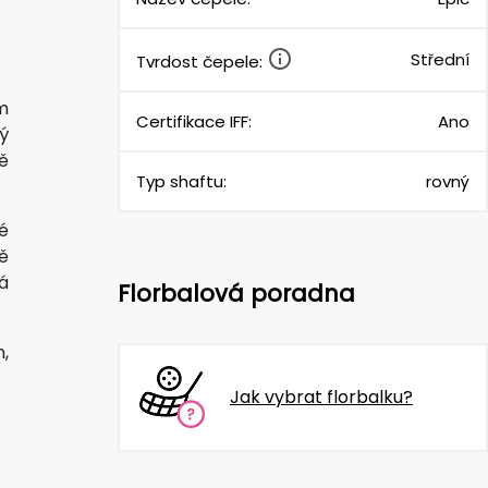
Střední
Tvrdost čepele:
m
Certifikace IFF:
Ano
ý
ě
Typ shaftu:
rovný
é
ě
á
Florbalová poradna
m,
Jak vybrat florbalku?