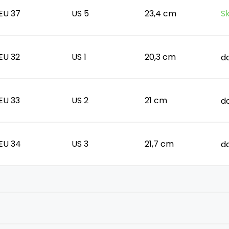
EU 37
US 5
23,4 cm
S
EU 32
US 1
20,3 cm
d
EU 33
US 2
21 cm
d
EU 34
US 3
21,7 cm
d