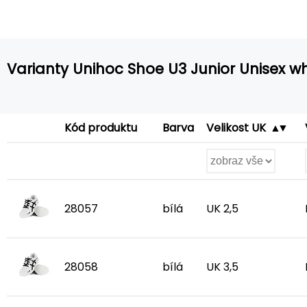
Varianty Unihoc Shoe U3 Junior Unisex wh
Kód produktu
Barva
Velikost UK
28057
bílá
UK 2,5
28058
bílá
UK 3,5