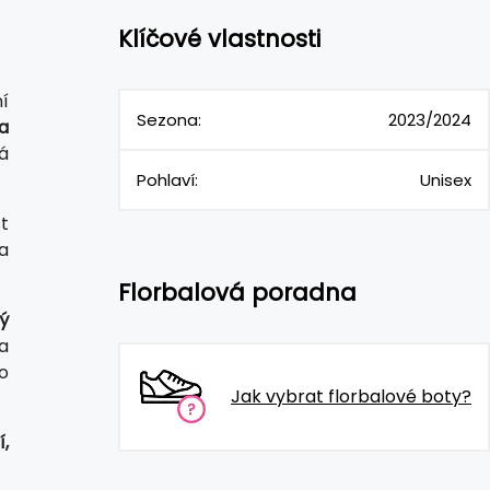
Klíčové vlastnosti
í
Sezona:
2023/2024
a
á
Pohlaví:
Unisex
t
a
Florbalová poradna
ý
a
 o
Jak vybrat florbalové boty?
,