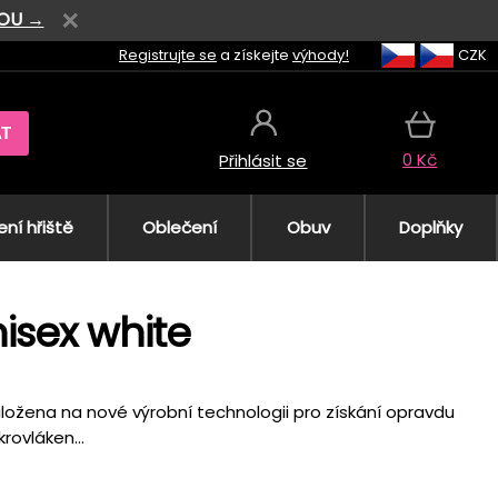
VOU →
Registrujte se
a získejte
výhody!
CZK
AT
0 Kč
Přihlásit se
ní hřiště
Oblečení
Obuv
Doplňky
isex white
založena na nové výrobní technologii pro získání opravdu
rovláken...