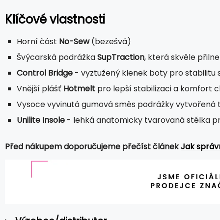
Klíčové vlastnosti
Horní část
No-Sew
(bezešvá)
Švýcarská podrážka
SupTraction
, která skvěle přil
Control Bridge
- vyztužený klenek boty pro stabilitu 
Vnější plášť
Hotmelt
pro lepší stabilizaci a komfort 
Vysoce vyvinutá gumová směs podrážky vytvořená ta
Unilite Insole
- lehká anatomicky tvarovaná stélka p
Před nákupem doporučujeme přečíst článek
Jak správ