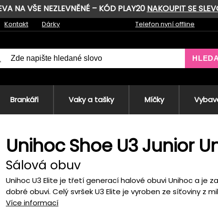
LEVA NA VŠE NEZLEVNĚNÉ – KÓD PLAY20
NAKOUPIT SE SLE
Kontakt
Dárky
Telefon nyní offline
HLED
Brankáři
Vaky a tašky
Míčky
Vybave
Unihoc Shoe U3 Junior Un
Sálová obuv
Unihoc U3 Elite je třetí generací halové obuvi Unihoc a je 
dobré obuvi. Celý svršek U3 Elite je vyroben ze síťoviny z mik
Více informací