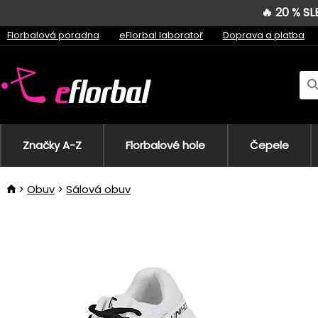
🔥 20 % S
Florbalová poradna
eFlorbal laboratoř
Doprava a platba
Značky A-Z
Florbalové hole
Čepele
Obuv
Sálová obuv