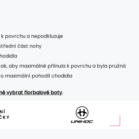
ne k povrchu a nepodkluzuje
střední část nohy
chodidla
k, aby maximálně přilnula k povrchu a byla pružná
ro maximální pohodlí chodidla
ně vybrat florbalové boty
.