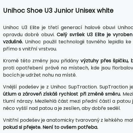
Unihoc Shoe U3 Junior Unisex white
Unihoc U3 Elite je třetí generací halové obuvi Uniho
opravdu dobré obuvi.
Celý svršek U3 Elite je vyrobe
vzdušné.
Unihoc použil technologii tavného lepidla ke
přímo s vnitřní vrstvou.
Kromě této změny jsou přidány
výztuhy přes špičku, 
proti opotřebení právě na místech, kde jsou florbal
bocích je udržet nohu na místě.
Vnější podešev je z Unihoc SupTraction. SupTraction je
útlum a zároveň získáš rychlost při změně směru.
Mezi
tlumí nárazy. Mezilehlá část mezi přední částí a patou 
něco vyšší nad patou a je zesílen, aby dobře seděl.
Vnitřní podešev je anatomicky tvarovaný z lehkého mat
pokud si přejete. Není to ovšem potřeba.