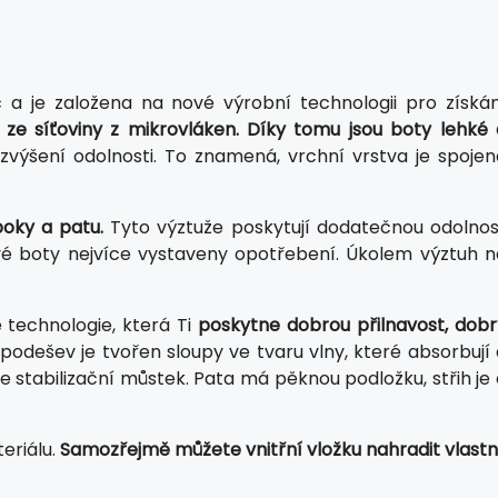
c a je založena na nové výrobní technologii pro získán
n ze síťoviny z mikrovláken. Díky tomu jsou boty lehké 
 zvýšení odolnosti. To znamená, vrchní vrstva je spojen
boky a patu.
Tyto výztuže poskytují dodatečnou odolnos
ové boty nejvíce vystaveny opotřebení. Úkolem výztuh n
 technologie, která Ti
poskytne dobrou přilnavost, dobr
podešev je tvořen sloupy ve tvaru vlny, které absorbují 
je stabilizační můstek. Pata má pěknou podložku, střih je
eriálu.
Samozřejmě můžete vnitřní vložku nahradit vlastní