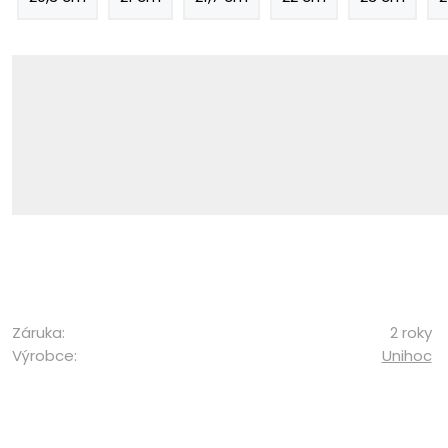
Záruka:
2 roky
Výrobce:
Unihoc