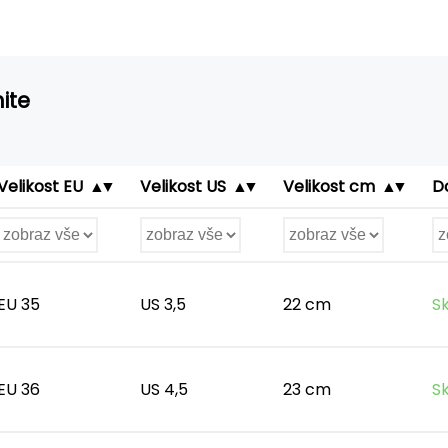
ite
Velikost EU
Velikost US
Velikost cm
D
EU 35
US 3,5
22 cm
S
EU 36
US 4,5
23 cm
S