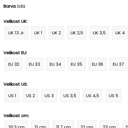
Barva:
bílá
Velikost UK:
UK 13 Jr.
UK 1
UK 2
UK 2,5
UK 3,5
UK 4
Velikost EU:
EU 32
EU 33
EU 34
EU 35
EU 36
EU 37
Velikost US:
US 1
US 2
US 3
US 3,5
US 4,5
US 5
Velikost cm:
20,3 cm
21 cm
21,7 cm
22 cm
23 cm
2