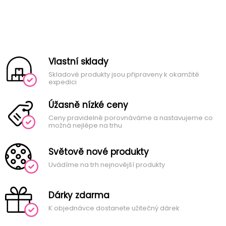
Vlastní sklady
Skladové produkty jsou připraveny k okamžité
expedici
Úžasně nízké ceny
Ceny pravidelně porovnáváme a nastavujeme co
možná nejlépe na trhu
Světově nové produkty
Uvádíme na trh nejnovější produkty
Dárky zdarma
K objednávce dostanete užitečný dárek