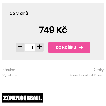
do 3 dnů
749 Kč
-
+
DO KOŠÍKU
Záruka:
2 roky
Výrobce:
Zone floorball Basic