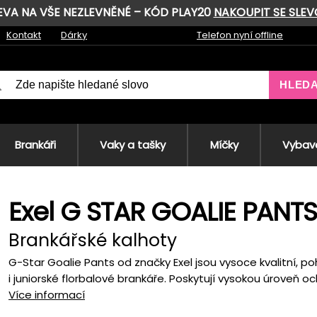
LEVA NA VŠE NEZLEVNĚNÉ – KÓD PLAY20
NAKOUPIT SE SLE
Kontakt
Dárky
Telefon nyní offline
HLED
Brankáři
Vaky a tašky
Míčky
Vybave
Exel G STAR GOALIE PANT
Brankářské kalhoty
G-Star Goalie Pants od značky Exel jsou vysoce kvalitní, 
i juniorské florbalové brankáře. Poskytují vysokou úroveň och
Více informací