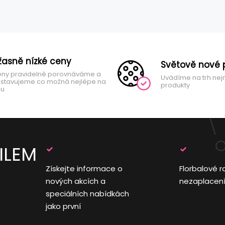
žasně nízké ceny
Světově nové 
ny pravidelně porovnáváme a
Uvádíme na trh nej
stavujeme co možná nejlépe na
produkty
hu
ILEM
Získejte informace o
Florbalové r
nových akcích a
nezaplacen
speciálních nabídkách
jako první