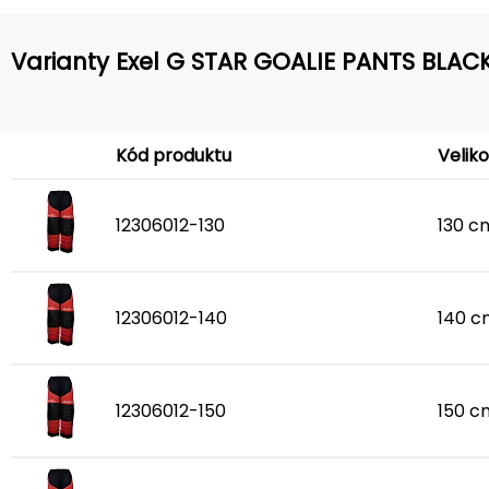
Varianty Exel G STAR GOALIE PANTS BLAC
Kód produktu
Veliko
12306012-130
130 c
12306012-140
140 c
12306012-150
150 c