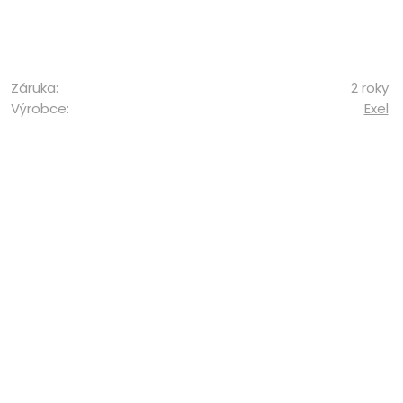
Záruka:
2 roky
Výrobce:
Exel