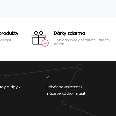
produkty
Dárky zdarma
novější
K objednávce dostanete užitečný
dárek
ady a tipy k
Odběr newsletteru
í
můžete kdykoli zrušit