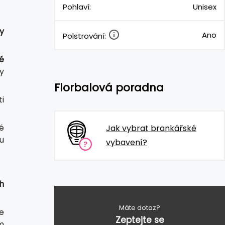
Pohlaví:
Unisex
y
Ano
Polstrování:
é
y
Florbalová poradna
i
ré
Jak vybrat brankářské
u
vybavení?
h
Máte dotaz?
e
Zeptejte se
m