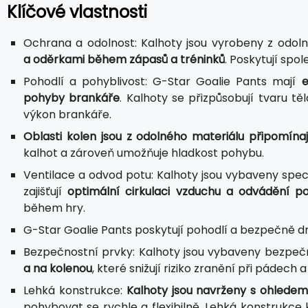
Klíčové vlastnosti
Ochrana a odolnost: Kalhoty jsou vyrobeny z odol
a oděrkami během zápasů a tréninků
. Poskytují spo
Pohodlí a pohyblivost: G-Star Goalie Pants mají
e
pohyby brankáře
. Kalhoty se přizpůsobují tvaru t
výkon brankáře.
Oblasti kolen jsou z odolného materiálu připomínaj
kalhot a zároveň umožňuje hladkost pohybu.
Ventilace a odvod potu: Kalhoty jsou vybaveny spec
zajišťují
optimální cirkulaci vzduchu a odvádění p
během hry.
G-Star Goalie Pants poskytují pohodlí a bezpečně dr
Bezpečnostní prvky: Kalhoty jsou vybaveny bezpečn
a na kolenou
, které snižují riziko zranění při pádech 
Lehká konstrukce:
Kalhoty jsou navrženy s ohlede
pohybovat se rychle a flexibilně. Lehká konstrukce