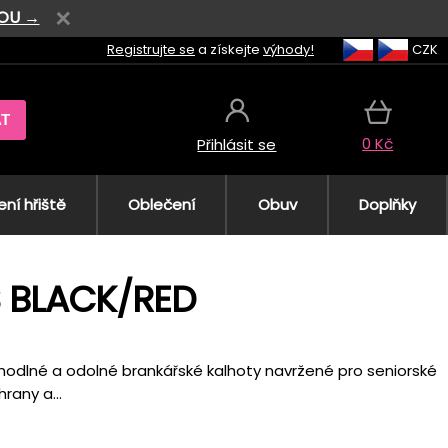
VOU →
Registrujte se
a získejte
výhody!
CZK
AT
0 Kč
Přihlásit se
ní hřiště
Oblečení
Obuv
Doplňky
S BLACK/RED
pohodlné a odolné brankářské kalhoty navržené pro seniorské
rany a...