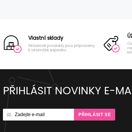
Ú
Vlastní sklady
Ce
Skladové produkty jsou připraveny
na
k okamžité expedici
tr
PŘIHLÁSIT NOVINKY E-MA
PŘIHLÁSIT SE