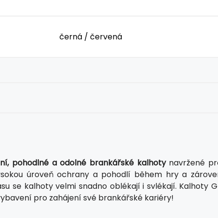
černá / červená
tní, pohodlné a odolné brankářské kalhoty
navržené pr
vysokou úroveň ochrany a pohodlí během hry a zárove
u se kalhoty velmi snadno oblékají i svlékají. Kalhoty G
 vybavení pro zahájení své brankářské kariéry!