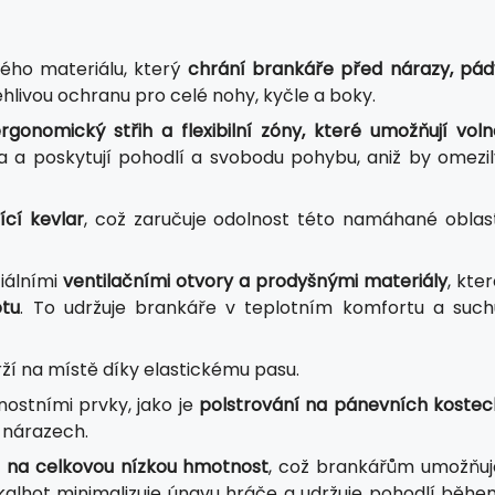
ného materiálu, který
chrání brankáře před nárazy, pád
lehlivou ochranu pro celé nohy, kyčle a boky.
rgonomický střih a flexibilní zóny, které umožňují voln
ěla a poskytují pohodlí a svobodu pohybu, aniž by omezil
ící kevlar
, což zaručuje odolnost této namáhané oblast
iálními
ventilačními otvory a prodyšnými materiály
, kte
otu
. To udržuje brankáře v teplotním komfortu a such
ží na místě díky elastickému pasu.
ostními prvky, jako je
polstrování na pánevních kostec
a nárazech.
m na celkovou nízkou hmotnost
, což brankářům umožňuj
 kalhot minimalizuje únavu hráče a udržuje pohodlí běhe