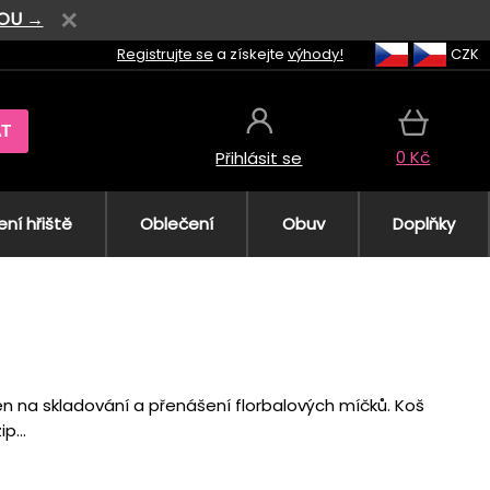
VOU →
Registrujte se
a získejte
výhody!
CZK
AT
0 Kč
Přihlásit se
ní hřiště
Oblečení
Obuv
Doplňky
čen na skladování a přenášení florbalových míčků. Koš
p...