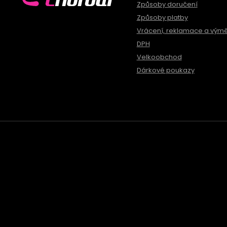
Způsoby doručení
Způsoby platby
Vrácení, reklamace a vým
DPH
Velkoobchod
Dárkové poukazy