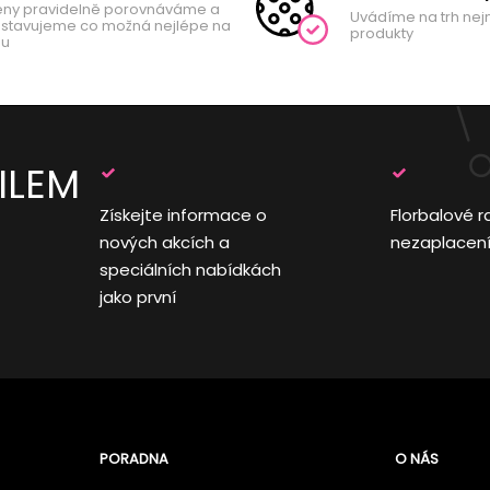
ny pravidelně porovnáváme a
Uvádíme na trh nej
stavujeme co možná nejlépe na
produkty
hu
ILEM
Získejte informace o
Florbalové r
nových akcích a
nezaplacen
speciálních nabídkách
jako první
PORADNA
O NÁS