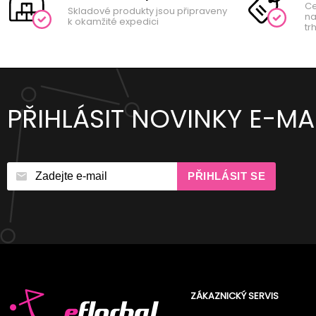
Ce
Skladové produkty jsou připraveny
na
k okamžité expedici
tr
PŘIHLÁSIT NOVINKY E-MA
PŘIHLÁSIT SE
ZÁKAZNICKÝ SERVIS