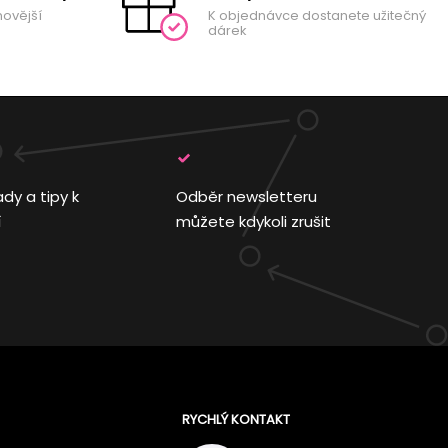
novější
K objednávce dostanete užitečný
dárek
ady a tipy k
Odběr newsletteru
í
můžete kdykoli zrušit
RYCHLÝ KONTAKT