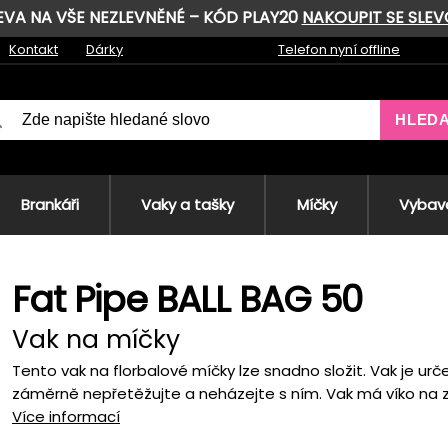
LEVA NA VŠE NEZLEVNĚNÉ – KÓD PLAY20
NAKOUPIT SE SLE
Kontakt
Dárky
Telefon nyní offline
HLED
Brankáři
Vaky a tašky
Míčky
Vybave
Fat Pipe BALL BAG 50
Vak na míčky
Tento vak na florbalové míčky lze snadno složit. Vak je ur
záměrně nepřetěžujte a neházejte s ním. Vak má víko na zi
Více informací