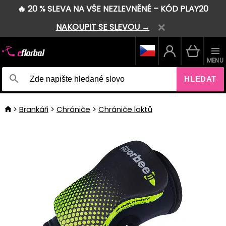
🔥 20 % SLEVA NA VŠE NEZLEVNĚNÉ – KÓD PLAY20
NAKOUPIT SE SLEVOU →
MENU
HLEDAT
Brankáři
Chrániče
Chrániče loktů