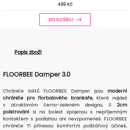
499 Kč
DO KOŠÍKU
Popis zboží
FLOORBEE Damper 3.0
Chrániče loktů FLOORBEE Damper jsou
moderní
chrániče pro florbalového brankaře,
které najdeš
v atraktivním černo-zeleném designu. S
2cm
polstrování
si na bolest spojenou s nepříjemným
kontaktem s podlahou ani nevzpomeneš. FLOORBEE
chrániče Ti přinesou komfortní polštářový účinek,