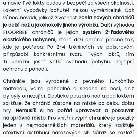
a navíc Tvé lokty budou v bezpečí za všech okolností.
Loketní vycpávky bohužel nejsou vyměnitelné. Což
vůbec nevadí, jelikož životnost z
cela nových chráničů
je delší než u jakéhokoliv jiného výrobku.
Další výhodou
FLOORBEE chráničů je jejich
systém 2-řadového
elastického uchycení,
které drží chránič přesně tak,
kde je potřeba. Po 2-4 trénincích se polstrování
přizpůsobí konkrétnímu tvaru Tvých loktů, tím
Ti umožní ještě větší svobodu pohybu, nejlepší
ochranu a pohodlí.
Chrániče jsou vyrobené z pevného funkčního
materiálu, velmi pohodlné a snadno se nosí, aniž
by byly omezující. Elastické pouzdro nad a pod loktem
zajišťuje, že chránič zůstane na místě po celou dobu
hry.
Nemusíš si ho pořád upravovat a posouvat
na správné místo.
Pro vnitřní výplň chrániče je použitý
jeden z nejmodernějších materiálů, který zajišťuje
efektivní distribuci nárazových sil! Náraz se rozloží