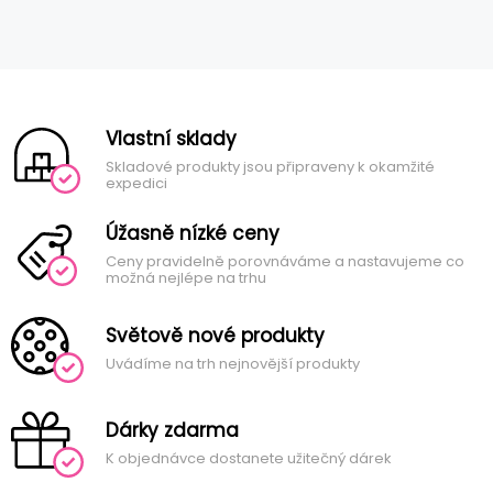
Vlastní sklady
Skladové produkty jsou připraveny k okamžité
expedici
Úžasně nízké ceny
Ceny pravidelně porovnáváme a nastavujeme co
možná nejlépe na trhu
Světově nové produkty
Uvádíme na trh nejnovější produkty
Dárky zdarma
K objednávce dostanete užitečný dárek