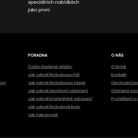
speciálních nabídkách
jako první
PORADNA
O NÁS
Často kladené otázky
O firmě
Jak vybrat florbalovou hůl
Kontakt
ěny
Jak vybrat florbalovou čepel
Obchodní p
Jak vybrat sportovní oblečení
Ochrana oso
Jak vybrat brankářské vybavení
Prohlášení o 
Jak vybrat florbalové boty
Jak nakupovat