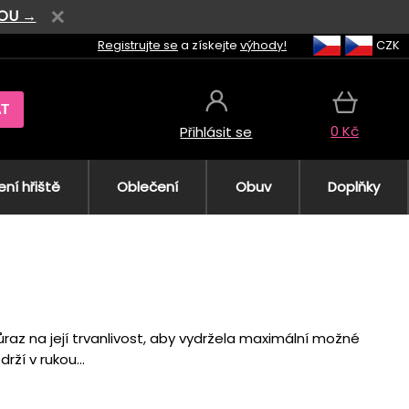
VOU →
Registrujte se
a získejte
výhody!
CZK
AT
0 Kč
Přihlásit se
ní hřiště
Oblečení
Obuv
Doplňky
ůraz na její trvanlivost, aby vydržela maximální možné
rží v rukou...