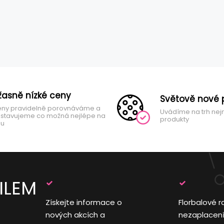
žasně nízké ceny
Světově nové 
ny pravidelně porovnáváme a
Uvádíme na trh nej
stavujeme co možná nejlépe na
produkty
hu
ILEM
Získejte informace o
Florbalové r
nových akcích a
nezaplacen