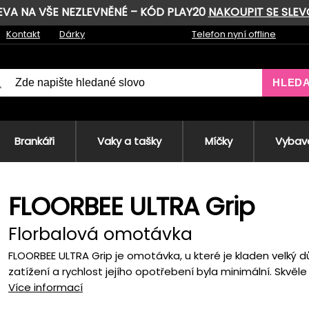
LEVA NA VŠE NEZLEVNĚNÉ – KÓD PLAY20
NAKOUPIT SE SLE
Kontakt
Dárky
Telefon nyní offline
HLED
Brankáři
Vaky a tašky
Míčky
Vybave
FLOORBEE ULTRA Grip
Florbalová omotávka
FLOORBEE ULTRA Grip je omotávka, u které je kladen velký d
zatížení a rychlost jejího opotřebení byla minimální. Skvěle d
Více informací