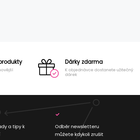
produkty
Dárky zdarma
novější
K objednávce dostanete užitečný
dárek
ady a tipy k
Odběr newsletteru
í
můžete kdykoli zrušit