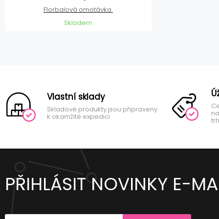
Florbalová omotávka
Skladem
Ú
Vlastní sklady
Ce
Skladové produkty jsou připraveny
na
k okamžité expedici
tr
PŘIHLÁSIT NOVINKY E-MA