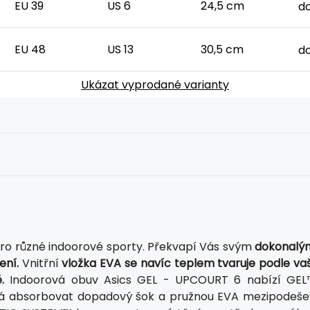
EU 39
US 6
24,5 cm
d
EU 48
US 13
30,5 cm
d
Ukázat vyprodané varianty
pro různé indoorové sporty. Překvapí Vás svým
dokonalý
ení.
Vnitřní
vložka EVA se navíc teplem tvaruje podle vaš
.
Indoorová obuv Asics GEL - UPCOURT 6 nabízí GEL
áhá absorbovat dopadový šok a pružnou EVA mezipodeše