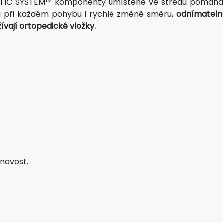
SSTIC SYSTEM™ komponenty umístěné ve středu pomáhaj
ru při každém pohybu i rychlé změně směru,
odnímateln
ívají ortopedické vložky.
lnavost.