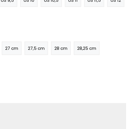
US 9,5
US 10
US 10,5
US 11
US 11,5
US 12
27 cm
27,5 cm
28 cm
28,25 cm