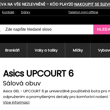
LEVA NA VŠE NEZLEVNĚNÉ – KÓD PLAY20
NAKOUPIT SE SLE
Kontakt
Dárky
Telefon nyní offline
HLED
Brankáři
Vaky a tašky
Míčky
Vybave
Asics UPCOURT 6
Sálová obuv
Asics GEL - UPCOURT 6 je univerzálně použitelná bota pro
odpružením a promyšlenými detaily pro komfortní nošení. Vn
Více informací