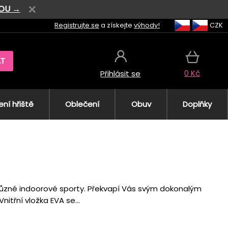
VOU →
Registrujte se
a získejte
výhody!
CZK
AT
0 Kč
Přihlásit se
ní hřiště
Oblečení
Obuv
Doplňky
 různé indoorové sporty. Překvapí Vás svým dokonalým
itřní vložka EVA se...