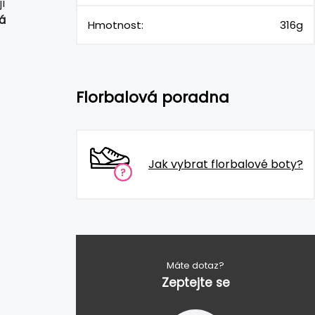
í
á
Hmotnost:
316g
Florbalová poradna
Jak vybrat florbalové boty?
Máte dotaz?
Zeptejte se