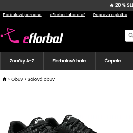
🔥 20 % S
Florbalová poradna
eFlorbal laboratoř
Doprava a platba
Značky A-Z
Florbalové hole
Čepele
Obuv
Sálová obuv