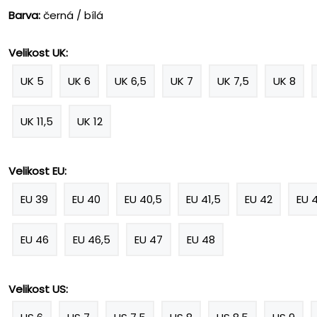
Barva:
černá / bílá
Velikost UK:
UK 5
UK 6
UK 6,5
UK 7
UK 7,5
UK 8
UK 11,5
UK 12
Velikost EU:
EU 39
EU 40
EU 40,5
EU 41,5
EU 42
EU 
EU 46
EU 46,5
EU 47
EU 48
Velikost US: