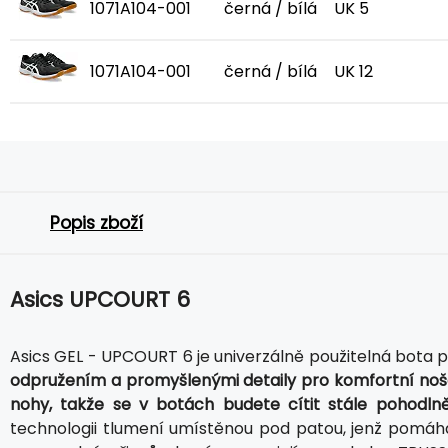
1071A104-001
černá / bílá
UK 5
1071A104-001
černá / bílá
UK 12
Popis zboží
Asics UPCOURT 6
Asics GEL - UPCOURT 6 je univerzálně použitelná bota 
odpružením a promyšlenými detaily pro komfortní noš
nohy, takže se v botách budete cítit stále pohodlně
technologii tlumení umístěnou pod patou, jenž pom