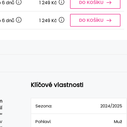
o 6 dnů
1 249 Kč
DO KOŠÍKU
o 6 dnů
1 249 Kč
DO KOŠÍKU
Klíčové vlastnosti
m
Sezona:
2024/2025
í
™
v
Pohlaví:
Muž