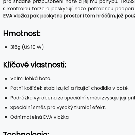
pro snadné přizpůsobení noze a jejímu pohybu. TRU
s kontrolou torze a poskytují noze potřebnou podpo
EVA vložka pak poskytne prostor i těm hráčům, jež použ
Hmotnost:
316g (US 10 W)
Klíčové vlastnosti:
Velmi lehká bota.
Patní košíček stabilizující a fixující chodidlo v botě.
Podrážka vyrobena ze speciální směsi zvyšuje její při
Speciální směs pro vysoký tlumící efekt.
Odnímatelná EVA vložka.
Technologie: