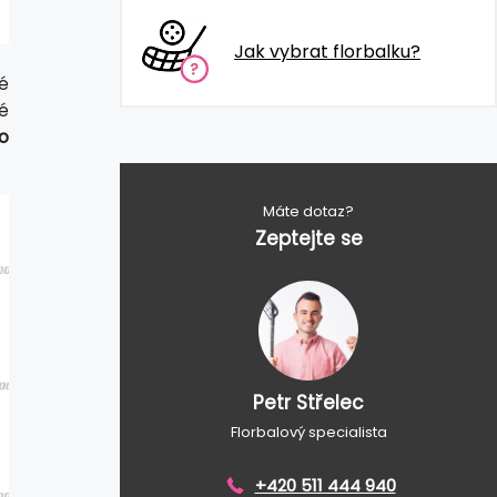
Jak vybrat florbalku?
é
é
o
Máte dotaz?
Zeptejte se
Petr Střelec
Florbalový specialista
+420 511 444 940