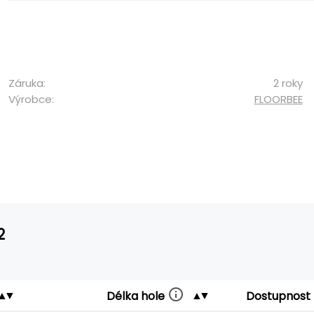
Záruka:
2 roky
Výrobce:
FLOORBEE
2
Délka hole
Dostupnost