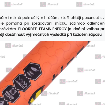
kům i mírně pokročilým hráčům, kteří chtějí posunout sv
 hole pomáhá při zpracování míčku, zatímco odlehčen
ihrávkám.
FLOORBEE TEAMS ENERGY je ideální volbou pr
chtějí dosáhnout výjimečných výsledků při každém zápasu.