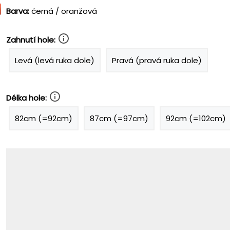
Barva:
černá / oranžová
Zahnutí hole:
Levá (levá ruka dole)
Pravá (pravá ruka dole)
Délka hole:
82cm (=92cm)
87cm (=97cm)
92cm (=102cm)