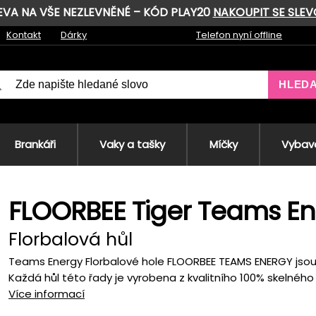
LEVA NA VŠE NEZLEVNĚNÉ – KÓD PLAY20
NAKOUPIT SE SLE
Kontakt
Dárky
Telefon nyní offline
HLED
Brankáři
Vaky a tašky
Míčky
Vybave
FLOORBEE Tiger Teams En
Florbalová hůl
Teams Energy Florbalové hole FLOORBEE TEAMS ENERGY jsou 
Každá hůl této řady je vyrobena z kvalitního 100% skelného v
Více informací