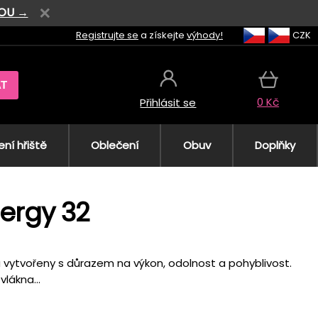
VOU →
Registrujte se
a získejte
výhody!
CZK
AT
0 Kč
Přihlásit se
ní hřiště
Oblečení
Obuv
Doplňky
ergy 32
vytvořeny s důrazem na výkon, odolnost a pohyblivost.
lákna...