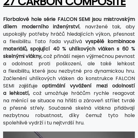
27 CARBON COMPOSITE
Florbalové hole série FALCON SEMI jsou mistrovským
dílem moderního inženýrství
, navržené tak, aby
uspokojily potřeby hráčů hledajících výkon, přesnost
a flexibilitu. Tato řada využívá
vyspělé kombinace
materiálů, spojující 40 % uhlíkových vláken s 60 %
skelnými vlákny,
což přináší nejen výjimečnou pevnost
a odolnost proti poškození, ale také lehkost
a flexibilitu, které jsou nezbytné pro dynamickou hru.
Začlenění uhlíkových vláken do konstrukce FALCON
SEMI zajišťuje
optimální vyvážení mezi odolností
a lehkostí,
což umožňuje hráčům rychle reagovat
na měnící se situace na hřišti a zároveň střílet tvrdé
a přesné střely. Současně skelná vlákna přidávají
nezbytnou robustnost, díky čemuž tyto hole
spolehlivě vydrží i tu nejtvrdší hru.