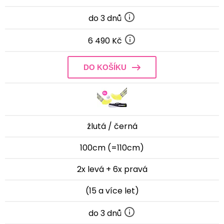
do 3 dnů
6 490 Kč
DO KOŠÍKU
žlutá / černá
100cm (=110cm)
2x levá + 6x pravá
(15 a více let)
do 3 dnů