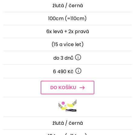
žlutá / černá
100cm (=110cm)
6x levá + 2x pravá
(15 a více let)
do 3 dnů
6 490 Kč
DO KOŠÍKU
žlutá / černá