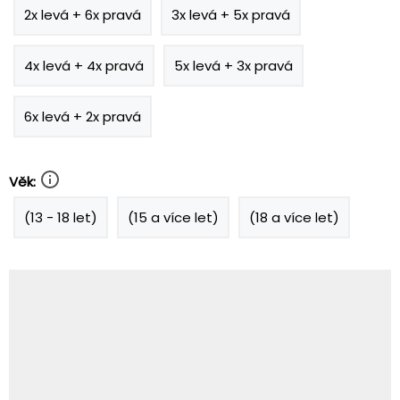
2x levá + 6x pravá
3x levá + 5x pravá
4x levá + 4x pravá
5x levá + 3x pravá
6x levá + 2x pravá
Věk:
(13 - 18 let)
(15 a více let)
(18 a více let)