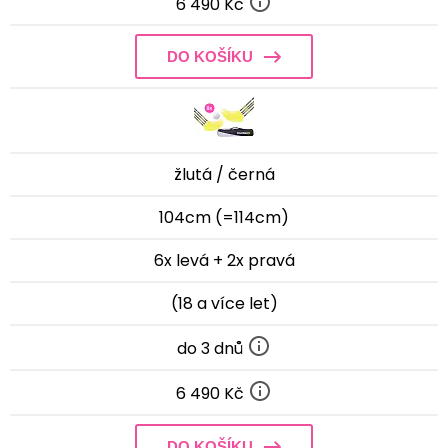
6 490 Kč
DO KOŠÍKU
žlutá / černá
104cm (=114cm)
6x levá + 2x pravá
(18 a více let)
do 3 dnů
6 490 Kč
DO KOŠÍKU