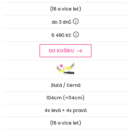
(18 a více let)
do 3 dnů
6 490 Kč
DO KOŠÍKU
žlutá / černá
104cm (=114cm)
4x levá + 4x pravá
(18 a více let)