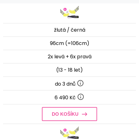
žlutá / černá
96cm (=106cm)
2x levá + 6x pravá
(13 - 18 let)
do 3 dnů
6 490 Kč
DO KOŠÍKU