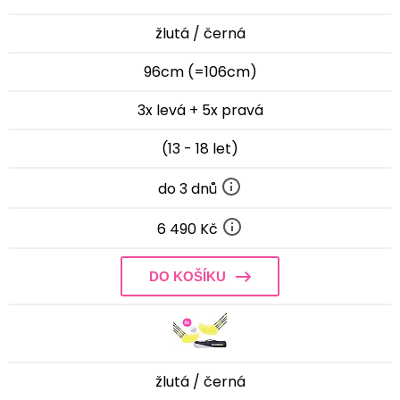
žlutá / černá
96cm (=106cm)
3x levá + 5x pravá
(13 - 18 let)
do 3 dnů
6 490 Kč
DO KOŠÍKU
žlutá / černá