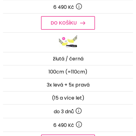
6 490 Kč
DO KOŠÍKU
žlutá / černá
100cm (=110cm)
3x levá + 5x pravá
(15 a více let)
do 3 dnů
6 490 Kč