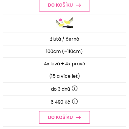
DO KOŠÍKU
žlutá / černá
100cm (=110cm)
4x levá + 4x pravá
(15 a více let)
do 3 dnů
6 490 Kč
DO KOŠÍKU