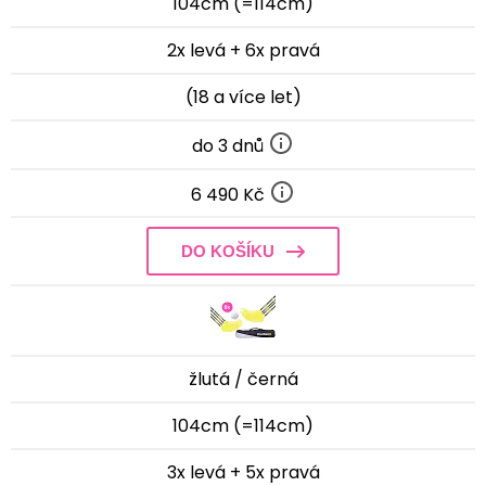
104cm (=114cm)
2x levá + 6x pravá
(18 a více let)
do 3 dnů
6 490 Kč
DO KOŠÍKU
žlutá / černá
104cm (=114cm)
3x levá + 5x pravá