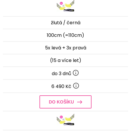
žlutá / černá
100cm (=110cm)
5x levá + 3x pravá
(15 a více let)
do 3 dnů
6 490 Kč
DO KOŠÍKU