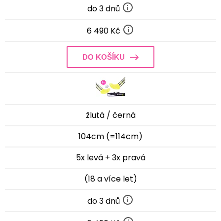
do 3 dnů
6 490 Kč
DO KOŠÍKU
žlutá / černá
104cm (=114cm)
5x levá + 3x pravá
(18 a více let)
do 3 dnů