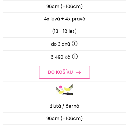
96cm (=106cm)
4x levá + 4x pravá
(13 - 18 let)
do 3 dnů
6 490 Kč
DO KOŠÍKU
žlutá / černá
96cm (=106cm)