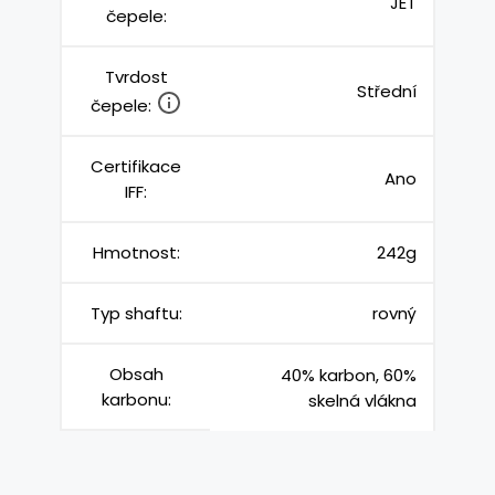
JET
čepele:
Tvrdost
Střední
čepele:
Certifikace
Ano
IFF:
Hmotnost:
242g
Typ shaftu:
rovný
Obsah
40% karbon, 60%
karbonu:
skelná vlákna