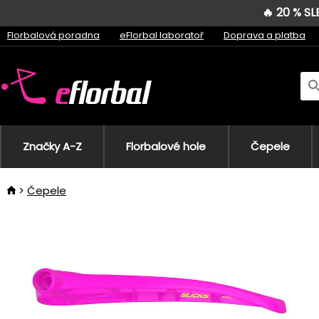
🔥 20 % S
Florbalová poradna
eFlorbal laboratoř
Doprava a platba
Značky A-Z
Florbalové hole
Čepele
Čepele