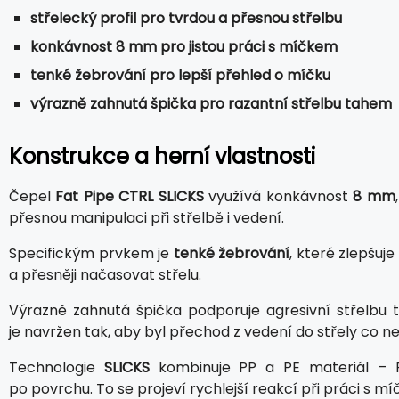
střelecký profil pro tvrdou a přesnou střelbu
konkávnost 8 mm pro jistou práci s míčkem
tenké žebrování pro lepší přehled o míčku
výrazně zahnutá špička pro razantní střelbu tahem
Konstrukce a herní vlastnosti
Čepel
Fat Pipe CTRL SLICKS
využívá konkávnost
8 mm
přesnou manipulaci při střelbě i vedení.
Specifickým prvkem je
tenké žebrování
, které zlepšuj
a přesněji načasovat střelu.
Výrazně zahnutá špička podporuje agresivní střelbu
je navržen tak, aby byl přechod z vedení do střely co nej
Technologie
SLICKS
kombinuje PP a PE materiál – PP 
po povrchu. To se projeví rychlejší reakcí při práci s m