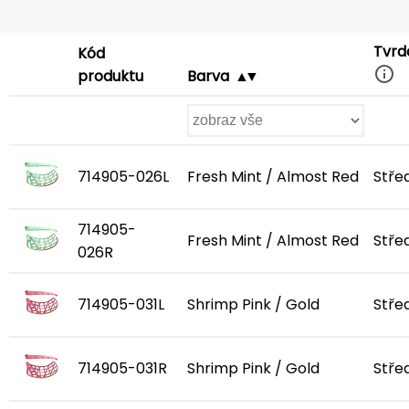
Tvrd
Kód
produktu
Barva
714905-026L
Fresh Mint / Almost Red
Stře
714905-
Fresh Mint / Almost Red
Stře
026R
714905-031L
Shrimp Pink / Gold
Stře
714905-031R
Shrimp Pink / Gold
Stře