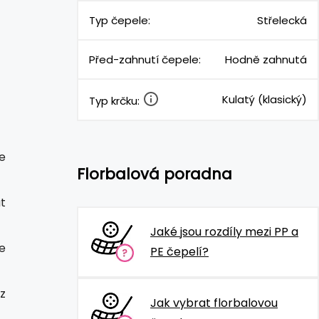
Typ čepele:
Střelecká
Před-zahnutí čepele:
Hodně zahnutá
Kulatý (klasický)
Typ krčku:
e
Florbalová poradna
at
Jaké jsou rozdíly mezi PP a
e
PE čepelí?
z
Jak vybrat florbalovou