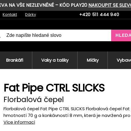
LEVA NA VŠE NEZLEVNĚNÉ – KÓD PLAY20
NAKOUPIT SE SLE
+420 511 444 940
Kontakt
Dárky
HLED
Brankáři
Vaky a tašky
Míčky
Vybave
Fat Pipe CTRL SLICKS
Florbalová čepel
Florbalová čepel Fat Pipe CTRL SLICKS Florbalová čepel Fat 
hmotností 70 g a konkávností 8 mm, která je navržená pro 
Více informací