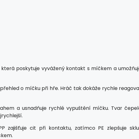
, která poskytuje vyvážený kontakt s míčkem a umožňuj
e přehled o míčku při hře. Hráč tak dokáže rychle reagov
 tahem a usnadňuje rychlé vypuštění míčku. Tvar čepel
rychlejší.
zajišťuje cit při kontaktu, zatímco PE zlepšuje sklu
íčkem.