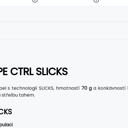
E CTRL SLICKS
pel s technologií SLICKS, hmotností
70 g
a konkávností
u střelbu tahem.
ICKS
pulaci