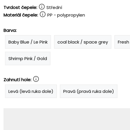
Tvrdost čepele:
Střední
Materiál čepele:
PP - polypropylen
Barva:
Baby Blue / Le Pink
coal black / space grey
Fresh
Shrimp Pink / Gold
Zahnutí hole:
Levá (levá ruka dole)
Pravá (pravá ruka dole)