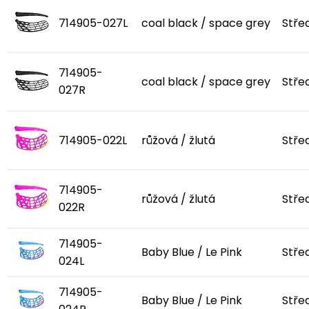
714905-027L
coal black / space grey
Stře
714905-
coal black / space grey
Stře
027R
714905-022L
růžová / žlutá
Stře
714905-
růžová / žlutá
Stře
022R
714905-
Baby Blue / Le Pink
Stře
024L
714905-
Baby Blue / Le Pink
Stře