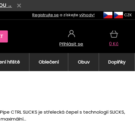
VOU →
Registrujte se
a získejte
výhody!
CZK
AT
0 Kč
Přihlásit se
ní hřiště
Oblečení
Obuv
Doplňky
Pipe CTRL SLICKS je střelecká čepel s technologií SLICKS,
maximální...