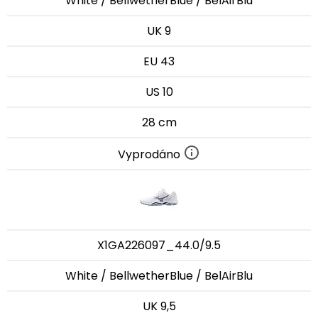
White / BellwetherBlue / BelAirBlu
UK 9
EU 43
US 10
28 cm
Vyprodáno
X1GA226097_44.0/9.5
White / BellwetherBlue / BelAirBlu
UK 9,5