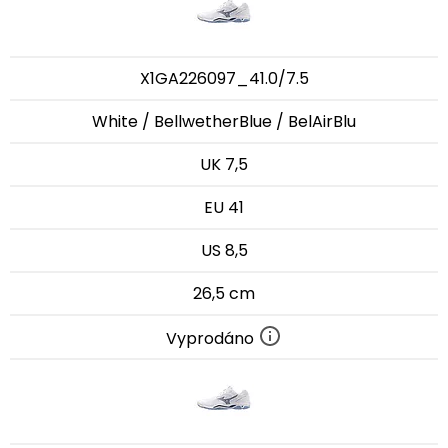
X1GA226097_41.0/7.5
White / BellwetherBlue / BelAirBlu
UK 7,5
EU 41
US 8,5
26,5 cm
Vyprodáno