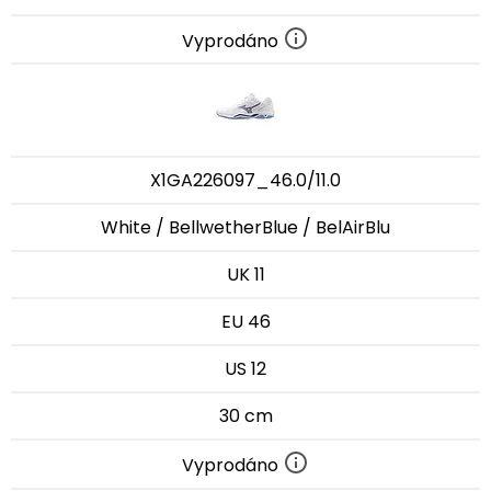
Vyprodáno
X1GA226097_46.0/11.0
White / BellwetherBlue / BelAirBlu
UK 11
EU 46
US 12
30 cm
Vyprodáno