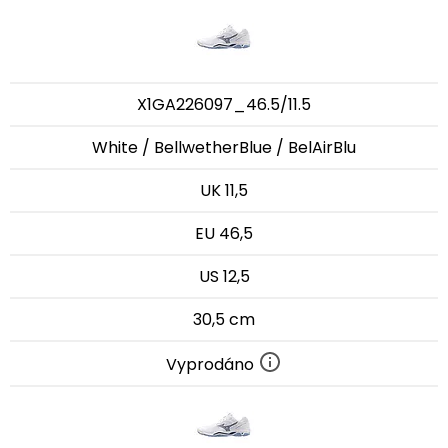
X1GA226097_46.5/11.5
White / BellwetherBlue / BelAirBlu
UK 11,5
EU 46,5
US 12,5
30,5 cm
Vyprodáno