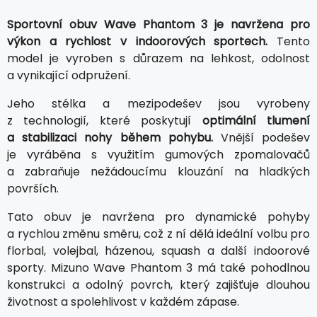
Sportovní obuv Wave Phantom 3 je navržena pro
výkon a rychlost v indoorových sportech.
Tento
model je vyroben s důrazem na lehkost, odolnost
a vynikající odpružení.
Jeho stélka a mezipodešev jsou vyrobeny
z technologií, které poskytují
optimální tlumení
a stabilizaci nohy během pohybu.
Vnější podešev
je vyráběna s využitím gumových zpomalovačů
a zabraňuje nežádoucímu klouzání na hladkých
površích.
Tato obuv je navržena pro dynamické pohyby
a rychlou změnu směru, což z ní dělá ideální volbu pro
florbal, volejbal, házenou, squash a další indoorové
sporty. Mizuno Wave Phantom 3 má také pohodlnou
konstrukci a odolný povrch, který zajišťuje dlouhou
životnost a spolehlivost v každém zápase.