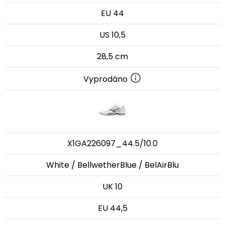
EU 44
US 10,5
28,5 cm
Vyprodáno
X1GA226097_44.5/10.0
White / BellwetherBlue / BelAirBlu
UK 10
EU 44,5