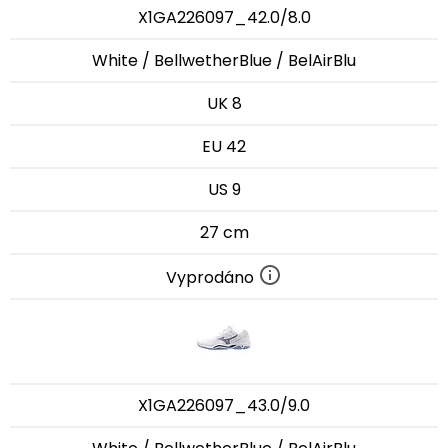
X1GA226097_42.0/8.0
White / BellwetherBlue / BelAirBlu
UK 8
EU 42
US 9
27 cm
Vyprodáno
X1GA226097_43.0/9.0