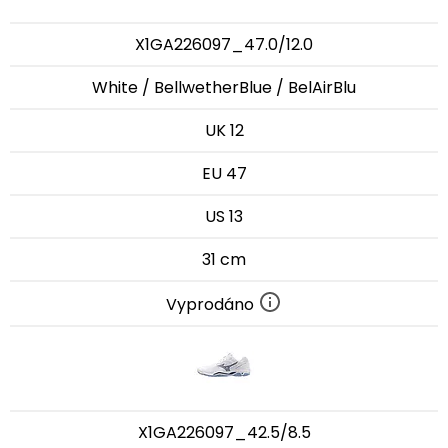
X1GA226097_47.0/12.0
White / BellwetherBlue / BelAirBlu
UK 12
EU 47
US 13
31 cm
Vyprodáno
X1GA226097_42.5/8.5