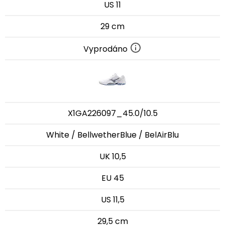
US 11
29 cm
Vyprodáno
X1GA226097_45.0/10.5
White / BellwetherBlue / BelAirBlu
UK 10,5
EU 45
US 11,5
29,5 cm