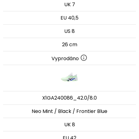
UK 7
EU 40,5
US 8
26 cm
Vyprodáno
X1GA240086_42.0/8.0
Neo Mint / Black / Frontier Blue
UK 8
EU 42