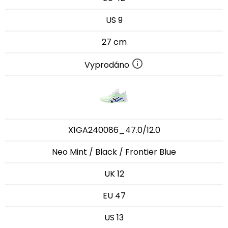
US 9
27 cm
Vyprodáno
X1GA240086_47.0/12.0
Neo Mint / Black / Frontier Blue
UK 12
EU 47
US 13