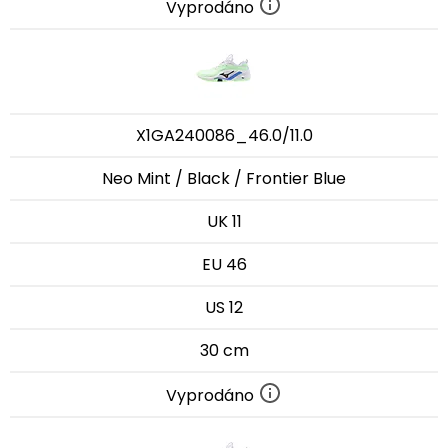
Vyprodáno
X1GA240086_46.0/11.0
Neo Mint / Black / Frontier Blue
UK 11
EU 46
US 12
30 cm
Vyprodáno