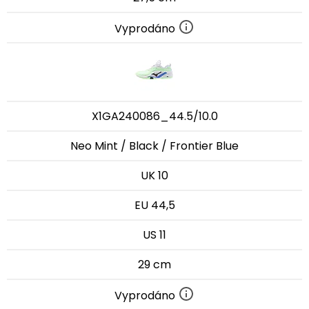
Vyprodáno
X1GA240086_44.5/10.0
Neo Mint / Black / Frontier Blue
UK 10
EU 44,5
US 11
29 cm
Vyprodáno