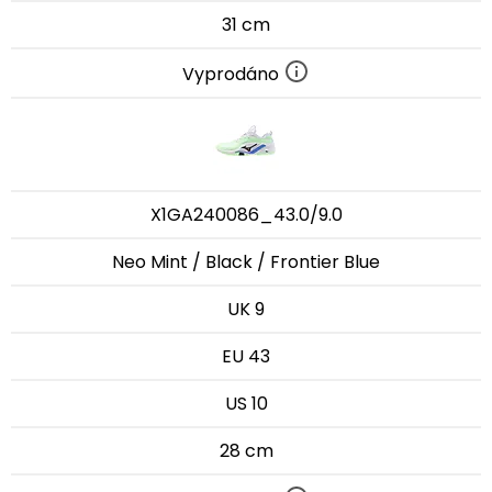
31 cm
Vyprodáno
X1GA240086_43.0/9.0
Neo Mint / Black / Frontier Blue
UK 9
EU 43
US 10
28 cm