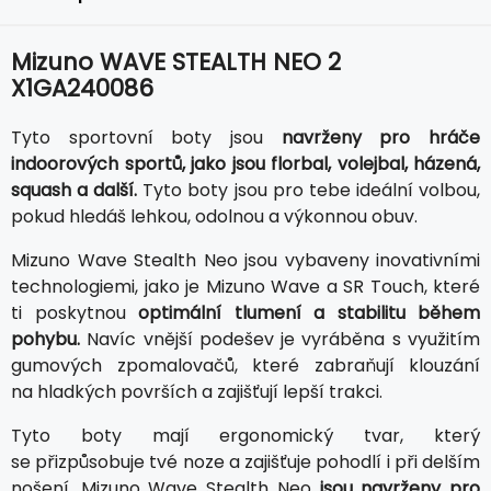
Mizuno WAVE STEALTH NEO 2
X1GA240086
Tyto sportovní boty jsou
navrženy pro hráče
indoorových sportů, jako jsou florbal, volejbal, házená,
squash a další.
Tyto boty jsou pro tebe ideální volbou,
pokud hledáš lehkou, odolnou a výkonnou obuv.
Mizuno Wave Stealth Neo jsou vybaveny inovativními
technologiemi, jako je Mizuno Wave a SR Touch, které
ti poskytnou
optimální tlumení a stabilitu během
pohybu.
Navíc vnější podešev je vyráběna s využitím
gumových zpomalovačů, které zabraňují klouzání
na hladkých površích a zajišťují lepší trakci.
Tyto boty mají ergonomický tvar, který
se přizpůsobuje tvé noze a zajišťuje pohodlí i při delším
nošení. Mizuno Wave Stealth Neo
jsou navrženy pro