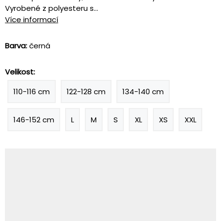
Vyrobené z polyesteru s...
Více informací
Barva:
černá
Velikost:
110-116 cm
122-128 cm
134-140 cm
146-152 cm
L
M
S
XL
XS
XXL