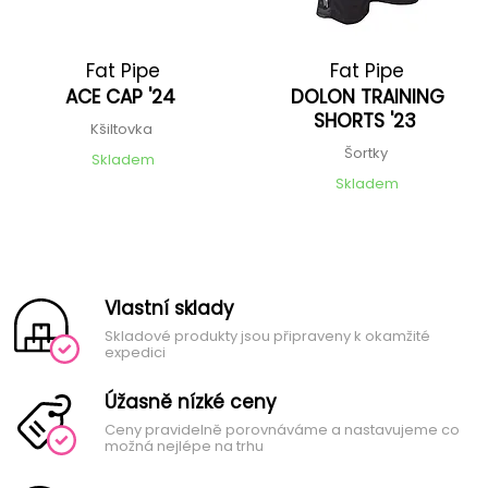
Fat Pipe
Fat Pipe
ACE CAP '24
DOLON TRAINING
SHORTS '23
Kšiltovka
Šortky
Skladem
Skladem
Vlastní sklady
Skladové produkty jsou připraveny k okamžité
expedici
Úžasně nízké ceny
Ceny pravidelně porovnáváme a nastavujeme co
možná nejlépe na trhu