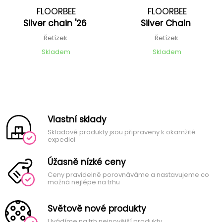
FLOORBEE
FLOORBEE
Silver chain '26
Silver Chain
Řetízek
Řetízek
Skladem
Skladem
Vlastní sklady
Skladové produkty jsou připraveny k okamžité
expedici
Úžasně nízké ceny
Ceny pravidelně porovnáváme a nastavujeme co
možná nejlépe na trhu
Světově nové produkty
Uvádíme na trh nejnovější produkty