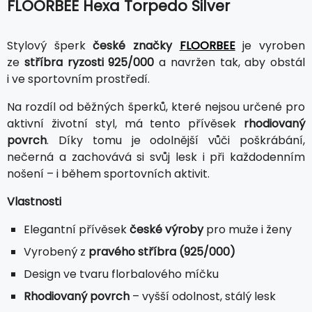
FLOORBEE Hexa Torpedo Silver
Stylový šperk
české značky
FLOORBEE
je vyroben
ze
stříbra ryzosti 925/000
a navržen tak, aby obstál
i ve sportovním prostředí.
Na rozdíl od běžných šperků, které nejsou určené pro
aktivní životní styl, má tento přívěsek
rhodiovaný
povrch
. Díky tomu je odolnější vůči poškrábání,
nečerná a zachovává si svůj lesk i při každodenním
nošení – i během sportovních aktivit.
Vlastnosti
Elegantní přívěsek
české výroby
pro muže i ženy
Vyrobený z
pravého stříbra (925/000)
Design ve tvaru florbalového míčku
Rhodiovaný povrch
– vyšší odolnost, stálý lesk