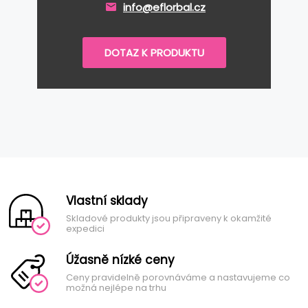
info@eflorbal.cz
DOTAZ K PRODUKTU
Vlastní sklady
Skladové produkty jsou připraveny k okamžité
expedici
Úžasně nízké ceny
Ceny pravidelně porovnáváme a nastavujeme co
možná nejlépe na trhu