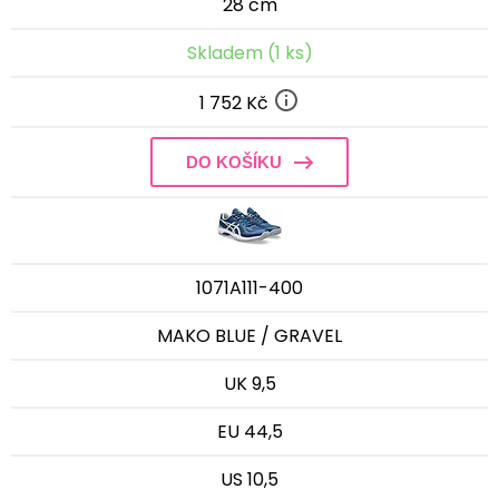
28 cm
Skladem (1 ks)
1 752 Kč
DO KOŠÍKU
1071A111-400
MAKO BLUE / GRAVEL
UK 9,5
EU 44,5
US 10,5