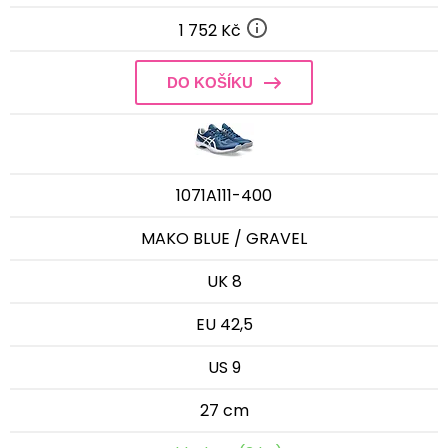
1 752 Kč
DO KOŠÍKU
1071A111-400
MAKO BLUE / GRAVEL
UK 8
EU 42,5
US 9
27 cm