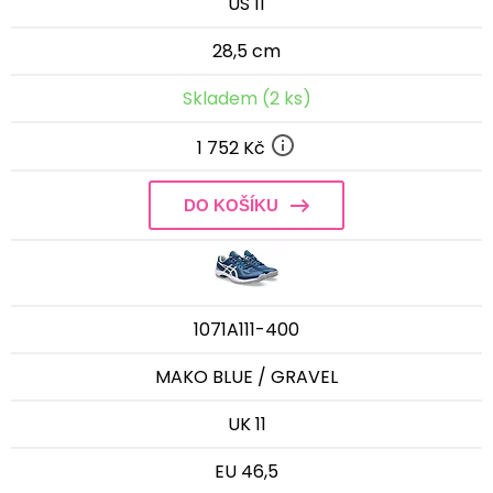
US 11
28,5 cm
Skladem (2 ks)
1 752 Kč
DO KOŠÍKU
1071A111-400
MAKO BLUE / GRAVEL
UK 11
EU 46,5