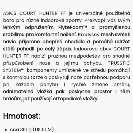
ASICS COURT HUNTER FF je univerzálně použitelná
bota pro různé indoorové sporty. Překvapí Vás svým
lehkým odpružením FlyteFoam™ a promyšlenou
stabilitou pro komfortní nošení.
Prodyšný
mesh svršek
navíc příjemně obepíná chodidlo a pomáhá udržet
stálé pohodlí po celý zápas.
Indoorová obuv COURT
HUNTER FF nabízí pružnou mezipodešev pro snadné
přizpůsobení noze a jejímu pohybu. TRUSSTIC
SYSTEM™ komponenty umístěné ve středu pomáhají
s kontrolou torze a poskytují noze potřebnou podporu
při každém pohybu i rychlé změně směru,
odnímatelná vložka pak poskytne prostor i těm
hráčům, jež používají ortopedické vložky.
Hmotnost:
cca 310 g (US 10 M)