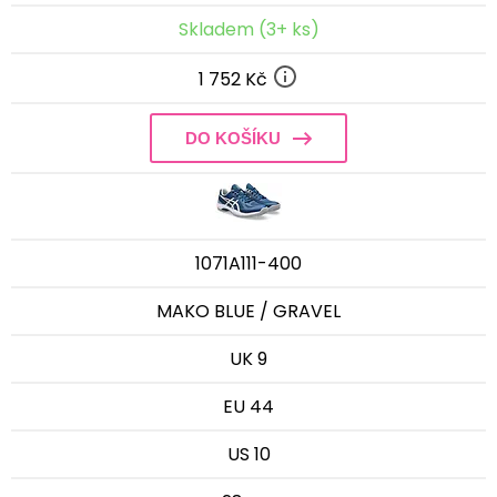
Skladem (3+ ks)
1 752 Kč
DO KOŠÍKU
1071A111-400
MAKO BLUE / GRAVEL
UK 9
EU 44
US 10