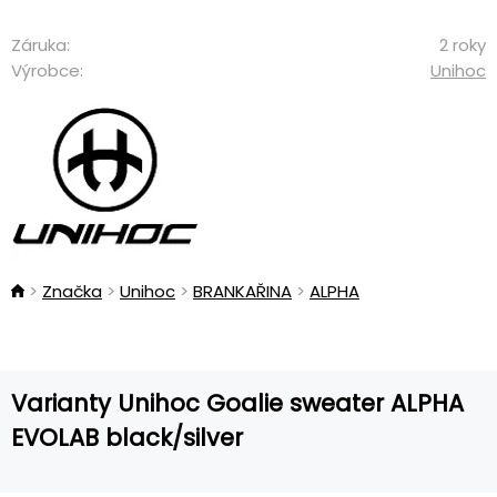
Záruka:
2 roky
Výrobce:
Unihoc
Značka
Unihoc
BRANKAŘINA
ALPHA
Varianty Unihoc Goalie sweater ALPHA
EVOLAB black/silver