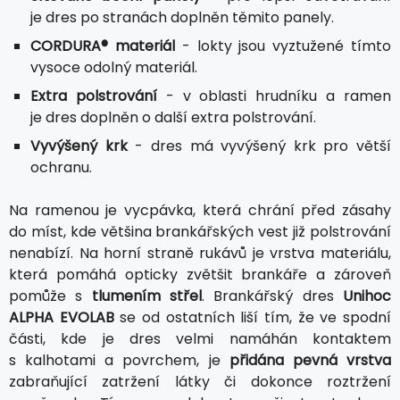
je dres po stranách doplněn těmito panely.
CORDURA® materiál
- lokty jsou vyztužené tímto
vysoce odolný materiál.
Extra polstrování
- v oblasti hrudníku a ramen
je dres doplněn o další extra polstrování.
Vyvýšený krk
- dres má vyvýšený krk pro větší
ochranu.
Na ramenou je vycpávka, která chrání před zásahy
do míst, kde většina brankářských vest již polstrování
nenabízí. Na horní straně rukávů je vrstva materiálu,
která pomáhá opticky zvětšit brankáře a zároveň
pomůže s
tlumením střel
. Brankářský dres
Unihoc
ALPHA EVOLAB
se od ostatních liší tím, že ve spodní
části, kde je dres velmi namáhán kontaktem
s kalhotami a povrchem, je
přidána pevná vrstva
zabraňující zatržení látky či dokonce roztržení