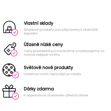
Vlastní sklady
Skladové produkty jsou připraveny k okamžité
expedici
Úžasně nízké ceny
Ceny pravidelně porovnáváme a nastavujeme co
možná nejlépe na trhu
Světově nové produkty
Uvádíme na trh nejnovější produkty
Dárky zdarma
K objednávce dostanete užitečný dárek