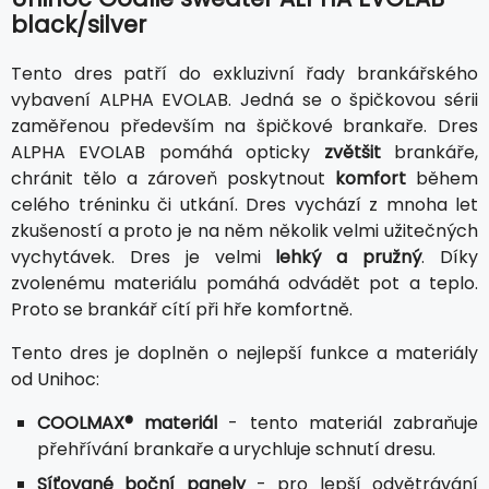
black/silver
Tento dres patří do exkluzivní řady brankářského
vybavení ALPHA EVOLAB. Jedná se o špičkovou sérii
zaměřenou především na špičkové brankaře. Dres
ALPHA EVOLAB pomáhá opticky
zvětšit
brankáře,
chránit tělo a zároveň poskytnout
komfort
během
celého tréninku či utkání. Dres vychází z mnoha let
zkušeností a proto je na něm několik velmi užitečných
vychytávek. Dres je velmi
lehký a pružný
. Díky
zvolenému materiálu pomáhá odvádět pot a teplo.
Proto se brankář cítí při hře komfortně.
Tento dres je doplněn o nejlepší funkce a materiály
od Unihoc:
COOLMAX® materiál
- tento materiál zabraňuje
přehřívání brankaře a urychluje schnutí dresu.
Síťované boční panely
- pro lepší odvětrávání