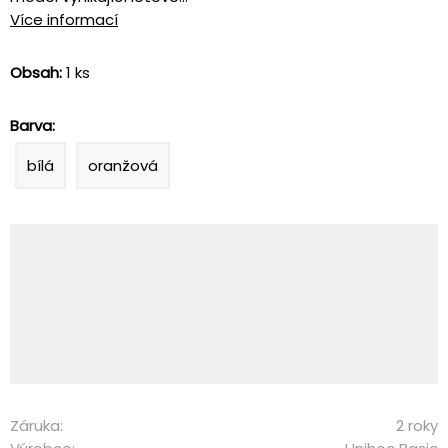
Více informací
Obsah:
1 ks
Barva:
bílá
oranžová
Záruka:
2 roky