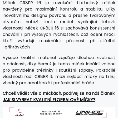
Míček CR8ER 16 je revoluční florbalový míček
navržený pro maximální kontrolu a stabilitu. Díky
inovativnímu designu povrchu a přesně tvarovaným
otvorům nabízí tento model vynikající letové
vlastnosti. Míček CR8ER 16 si zachovává konzistentní
chování i při vysokých rychlostech, což ocení hráči,
kteří vyžadují maximální přesnost při střelbě
i přihrávkách.
Vysoce kvalitní materiál zajišťuje dlouhou životnost
a odolnost, díky čemuž je tento míček ideální volbou
pro pravidelné tréninky i soutěžní zápasy. Pokročilé
vlastnosti řadí CR8ER 16 mezi nejlepší míčky na trhu,
vhodný pro amatérské i profesionální hráče.
Chceš vědět vše o míčkách, podívej se na náš článek:
JAK SI VYBRAT KVALITNÍ FLORBALOVÉ MÍČKY?
.