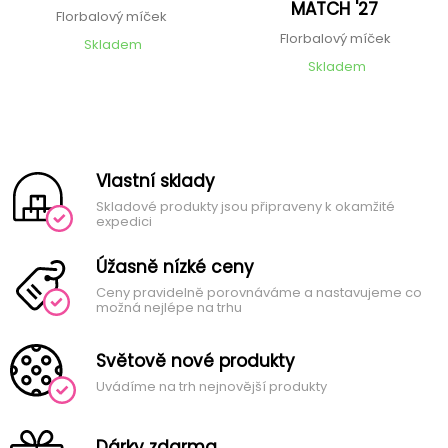
MATCH '27
Florbalový míček
Florbalový míček
Skladem
Skladem
Vlastní sklady
Skladové produkty jsou připraveny k okamžité
expedici
Úžasně nízké ceny
Ceny pravidelně porovnáváme a nastavujeme co
možná nejlépe na trhu
Světově nové produkty
Uvádíme na trh nejnovější produkty
Dárky zdarma