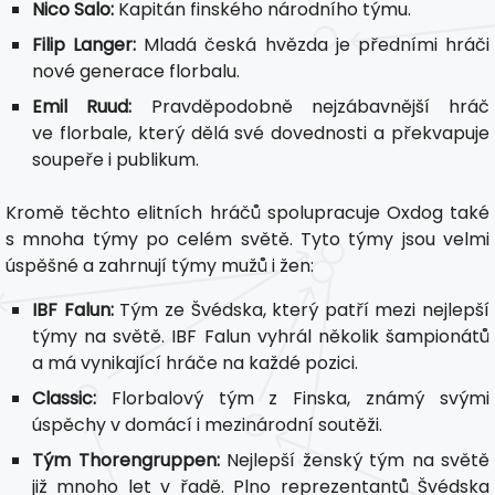
Nico Salo:
Kapitán finského národního týmu.
Filip Langer:
Mladá česká hvězda je předními hráči
nové generace florbalu.
Emil Ruud:
Pravděpodobně nejzábavnější hráč
ve florbale, který dělá své dovednosti a překvapuje
soupeře i publikum.
Kromě těchto elitních hráčů spolupracuje Oxdog také
s mnoha týmy po celém světě. Tyto týmy jsou velmi
úspěšné a zahrnují týmy mužů i žen:
IBF Falun:
Tým ze Švédska, který patří mezi nejlepší
týmy na světě. IBF Falun vyhrál několik šampionátů
a má vynikající hráče na každé pozici.
Classic:
Florbalový tým z Finska, známý svými
úspěchy v domácí i mezinárodní soutěži.
Tým Thorengruppen:
Nejlepší ženský tým na světě
již mnoho let v řadě. Plno reprezentantů Švédska