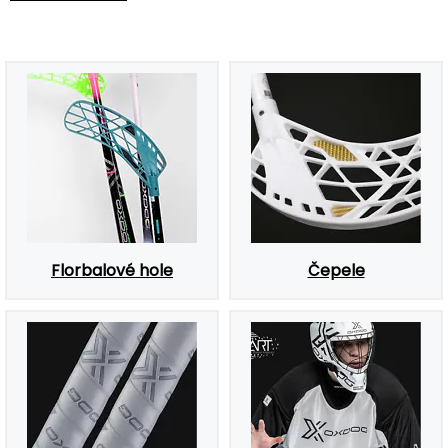
Florbalové hole
Čepele