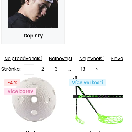
Doplňky
Nejprodávanější
Nejnovější
Nejlevnější
Sleva
Stránka:
2
3
…
13
>
1
Více velikostí
-4 %
Více barev