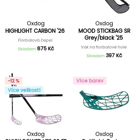
Oxdog
Oxdog
HIGHLIGHT CARBON '26
MOOD STICKBAG SR
Grey/black '25
Florbalová čepel
Vak na florbalové hole
875 Kč
Skladem
397 Kč
Skladem
Více barev
-12 %
Více velikostí
Oxdog
Oxdog