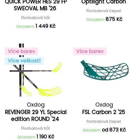
QUICK POWER HES 29 FP
Optilight Carbon
SWEOVAL MB '26
Florbalová čepel
Florbalová hůl
875 Kč
Skladem
1 449 Kč
Skladem
Více barev
Více barev
Více velikostí
Oxdog
Oxdog
REVENGER 29 YL Special
FSL Carbon 2 '25
edition ROUND '24
Florbalová čepel
Florbalová hůl
od 873 Kč
Skladem
1 190 Kč
Skladem