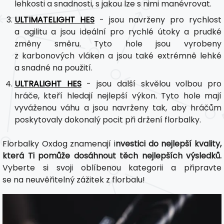
lehkosti a snadnosti, s jakou lze s nimi manévrovat.
ULTIMATELIGHT HES
- jsou navrženy pro rychlost
a agilitu a jsou ideální pro rychlé útoky a prudké
změny směru. Tyto hole jsou vyrobeny
z karbonových vláken a jsou také extrémně lehké
a snadné na použití.
ULTRALIGHT HES
- jsou další skvělou volbou pro
hráče, kteří hledají nejlepší výkon. Tyto hole mají
vyváženou váhu a jsou navrženy tak, aby hráčům
poskytovaly dokonalý pocit při držení florbalky.
Florbalky Oxdog znamenají i
nvestici do nejlepší kvality,
která Ti pomůže dosáhnout těch nejlepších výsledků.
Vyberte si svoji oblíbenou kategorii a připravte
se na neuvěřitelný zážitek z florbalu!