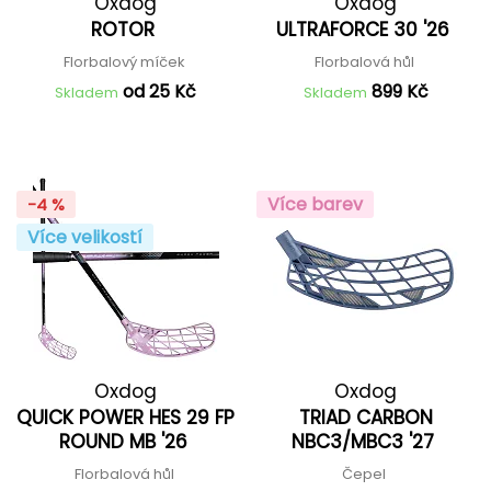
Oxdog
Oxdog
ROTOR
ULTRAFORCE 30 '26
Florbalový míček
Florbalová hůl
od 25 Kč
899 Kč
Skladem
Skladem
Více barev
-4 %
Více velikostí
Oxdog
Oxdog
QUICK POWER HES 29 FP
TRIAD CARBON
ROUND MB '26
NBC3/MBC3 '27
Florbalová hůl
Čepel