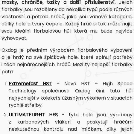
masky, chrániče, tašky a další příslušenství.
Jejich
florbalky jsou rozděleny do několika typů podle různých
vlastností a potřeb hráčů, jako jsou váhové kategorie,
délky hole a tvary čepele. Každý hráč si tak může najít
svou ideální florbalovou hůl, která mu bude nejvíce
vyhovovat.
Oxdog je předním výrobcem florbalového vybavení
a je hrdý na své špičkové hole, které splňují potřeby
i těch nejnáročnějších hráčů. Mezi ty nejlepší florbalky
patří:
Extremefast HST
– Nová HST – High Speed
Technology společnosti Oxdog činí tuto hůl
nejrychlejší v kolekci s úžasným výkonem v situacích
rychlé střelby.
ULTIMATELIGHT HES
- tyto hole jsou vyrobeny
z karbonových vláken a poskytují hráčům
neskutečnou kontrolu nad míčkem, díky jejich