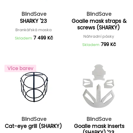
BlindSave
BlindSave
SHARKY '23
Goalie mask straps &
screws (SHARKY)
Brankářská maska
Náhradní pásky
7 499 Kč
Skladem
799 Kč
Skladem
Více barev
BlindSave
BlindSave
Cat-eye grill (SHARKY)
Goalie mask inserts
(SHARKY) '23