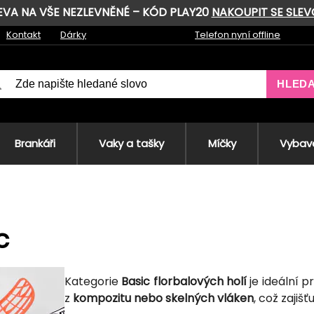
LEVA NA VŠE NEZLEVNĚNÉ – KÓD PLAY20
NAKOUPIT SE SLE
Kontakt
Dárky
Telefon nyní offline
HLED
Brankáři
Vaky a tašky
Míčky
Vybave
c
Kategorie
Basic florbalových holí
je ideální p
z
kompozitu nebo skelných vláken
, což zajiš