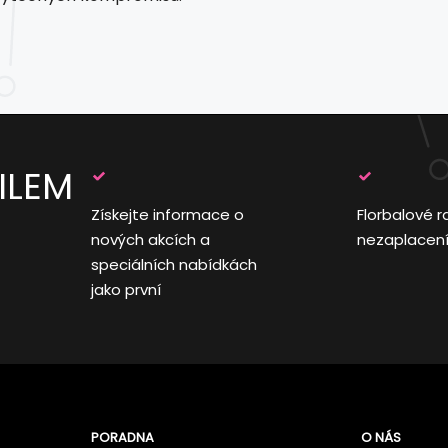
ILEM
Získejte informace o
Florbalové r
nových akcích a
nezaplacen
speciálních nabídkách
jako první
PORADNA
O NÁS