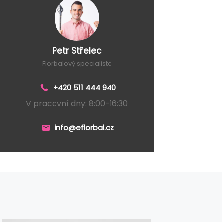
Petr Střelec
Florbalový specialista
+420 511 444 940
V pracovní dny: 8:00-16:30
info@eflorbal.cz