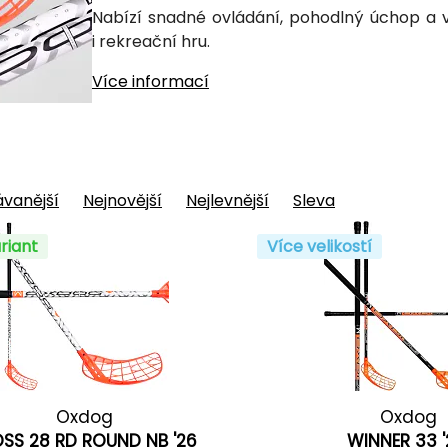
Nabízí snadné ovládání, pohodlný úchop 
i rekreační hru.
Více informací
vanější
Nejnovější
Nejlevnější
Sleva
riant
Více velikostí
Oxdog
Oxdog
SS 28 RD ROUND NB '26
WINNER 33 