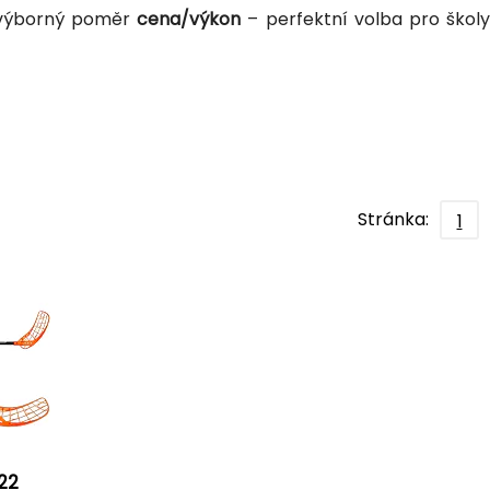
a výborný poměr
cena/výkon
– perfektní volba pro škol
Stránka:
1
'22