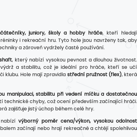
ačátečníky, juniory, školy a hobby hráče
, kteří hledaj
réninky i rekreační hru. Tyto hole jsou navrženy tak, aby
chniky a zároveň vydržely časté používání.
shaft
, který nabízí vysokou pevnost a dlouhou životnost
ž a stabilitu, což je ideální pro hráče, kteří se učí
či klubu. Hole mají zpravidla
střední pružnost (flex)
, kter
u manipulaci, stabilitu při vedení míčku a dostatečno
ští technické chyby, což ocení především začínající hráči.
terá zajišťuje jistý úchop během celé hry.
 nabízí
výborný poměr cena/výkon, vysokou odolnos
orbalem začínají nebo hrají rekreačně a chtějí spolehlivo