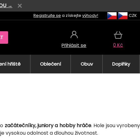
VOU →
Registrujte se
a získejte
výhody!
CZK
AT
0 Kč
Přihlásit se
ní hřiště
Oblečení
Obuv
Doplňky
ro
začátečníky, juniory a hobby hráče
. Hole jsou vyroben
ťuje vysokou odolnost a dlouhou životnost.