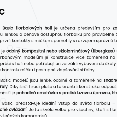
c
e
Basic florbalových holí
je určena především pro
z
ou, lehkou a cenově dostupnou florbalku pro pravidelné t
 první kontakty s míčkem, pomohly s rozvojem správné te
 je
odolný kompozitní nebo sklolaminátový (fiberglass) 
rbonovým modelům je konstrukce více zaměřena na výdr
ráci s holí nebo potřebují univerzální vybavení do školy 
 kontrolu míčku i postupné zlepšování střelby.
 Basic modelů jsou lehké, odolné a zaměřené na
snadno
řely
. Díky širší hrací ploše a tolerantní konstrukci odpou
mostí je
pohodlná omotávka s protiskluzovou úpravou
, k
 Basic představuje ideální vstup do světa florbalu –
ché ovládání
. Je to skvělá volba pro všechny, kteří s fl
bytečných kompromisů.