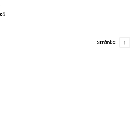
ůl
 Kč
Stránka:
1