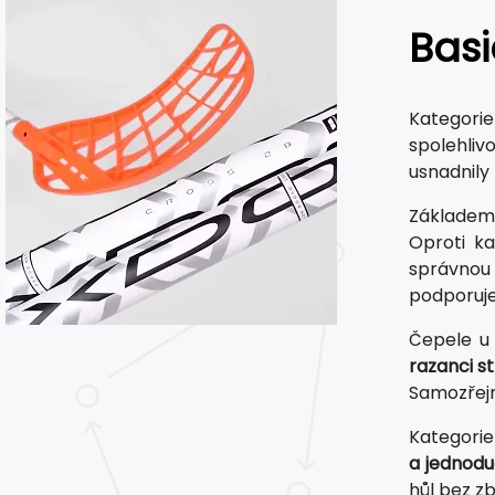
Basi
Kategori
spolehliv
usnadnily
Základem
Oproti ka
správnou p
podporuje
Čepele u
razanci st
Samozřej
Kategorie
a jednodu
hůl bez z