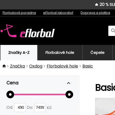
🔥 20 % S
Florbalová poradna
eFlorbal laboratoř
Doprava a platba
Značky A-Z
Florbalové hole
Čepele
Značka
Oxdog
Florbalové hole
Basic
Cena
Basi
Od:
Do:
Kč