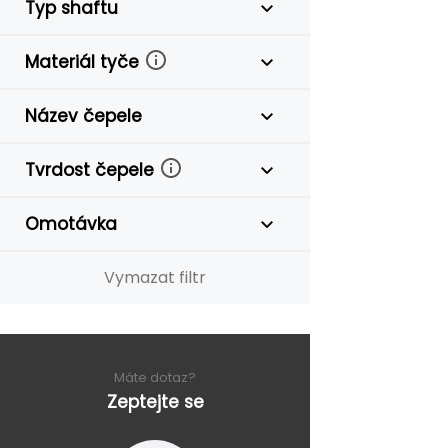
Typ shaftu
Materiál tyče
Název čepele
Tvrdost čepele
Omotávka
Vymazat filtr
Máte dotaz?
Zeptejte se