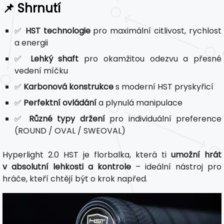
📌 Shrnutí
✅
HST technologie
pro maximální citlivost, rychlost
a energii
✅
Lehký shaft
pro okamžitou odezvu a přesné
vedení míčku
✅
Karbonová konstrukce
s moderní HST pryskyřicí
✅
Perfektní ovládání
a plynulá manipulace
✅
Různé typy držení
pro individuální preference
(ROUND / OVAL / SWEOVAL)
Hyperlight 2.0 HST je florbalka, která ti
umožní hrát
v absolutní lehkosti a kontrole
– ideální nástroj pro
hráče, kteří chtějí být o krok napřed.