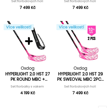
Set florbalových holí
Set florbalových holí
7 499 Kč
7 499 Kč
Více velikostí
Více velikostí
Oxdog
Oxdog
HYPERLIGHT 2.0 HST 27
HYPERLIGHT 2.0 HST 29
PK ROUND MBC +
PK SWEOVAL MBC 2PCS
Stickbag '26
'26
Set florbalky s vakem
Set florbalových holí
4 199 Kč
7 499 Kč