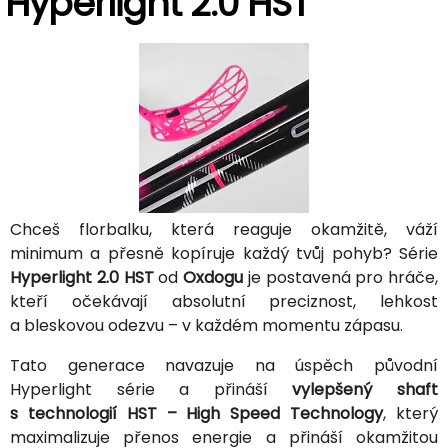
Hyperlight 2.0 HST
Chceš florbalku, která reaguje okamžitě, váží
minimum a přesně kopíruje každý tvůj pohyb? Série
Hyperlight 2.0 HST
od
Oxdogu
je postavená pro hráče,
kteří očekávají absolutní preciznost, lehkost
a bleskovou odezvu – v každém momentu zápasu.
Tato generace navazuje na úspěch původní
Hyperlight série a přináší
vylepšený shaft
s technologií HST – High Speed Technology
, který
maximalizuje přenos energie a přináší okamžitou