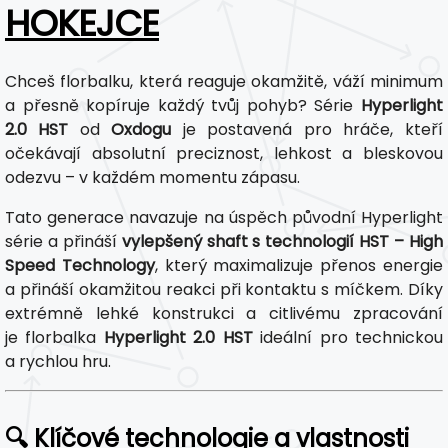
HOKEJCE
Chceš florbalku, která reaguje okamžitě, váží minimum
a přesně kopíruje každý tvůj pohyb? Série
Hyperlight
2.0 HST
od
Oxdogu
je postavená pro hráče, kteří
očekávají absolutní preciznost, lehkost a bleskovou
odezvu – v každém momentu zápasu.
Tato generace navazuje na úspěch původní Hyperlight
série a přináší
vylepšený shaft s technologií HST – High
Speed Technology
, který maximalizuje přenos energie
a přináší okamžitou reakci při kontaktu s míčkem. Díky
extrémně lehké konstrukci a citlivému zpracování
je florbalka
Hyperlight 2.0 HST
ideální pro technickou
a rychlou hru.
🔍 Klíčové technologie a vlastnosti