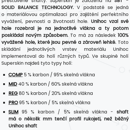
přestavěné shafty. Superskin je založená na
SBT -
SOLID BALANCE TECHNOLOGY.
V podstatě se jedná
o materiálovou optimalizaci pro zajištění perfektního
vyvážení, pevnosti a životnosti hole.
Unihoc vzal své
hole rozebral je na jednotlivé vlákna a ty potom
poskládal novým způsobem.
To má za následek
100%
vyvážené hole, které jsou pevné a zároveň lehké.
Toto
skládání jednotlivých vrstev materiálu Unihoc
implementoval do holí různých typů. Ve skupině holí
Superskin najdeš tyto typy holí:
COMP
5 % karbon / 95% skelná vlákna
MID
40 % karbon / 60% skelná vlákna
REG
80 % karbon / 20% skelná vlákna
PRO
95 % karbon / 5% skelná vlákna
SLIM
95 % karbon / 5% skelná vlákna -
shaft
má o několik mm tenčí profil rukojeti, než běžný
Unihoc shaft