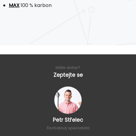
MAX
100 % karbon
Máte dotaz?
Zeptejte se
Petr Střelec
Florbalový specialista