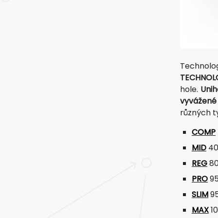
Technol
TECHNOL
hole.
Unih
vyvážené 
různých ty
COMP
MID
40
REG
80
PRO
95
SLIM
95
MAX
10