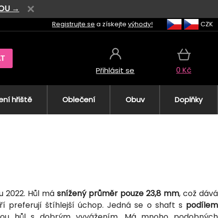
VOU →
Registrujte se
a získejte
výhody!
CZK
AT
0 Kč
Přihlásit se
ní hřiště
Oblečení
Obuv
Doplňky
u 2022. Hůl má
snížený průměr pouze 23,8 mm
, což dává
í preferují štíhlejší úchop. Jedná se o shaft s
podílem
ehkou hůl s dobrým vyvážením. Má mnoho podobných