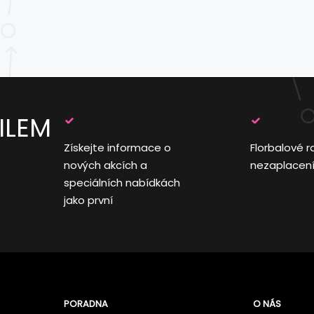
ILEM
Získejte informace o
Florbalové r
nových akcích a
nezaplacen
speciálních nabídkách
jako první
PORADNA
O NÁS