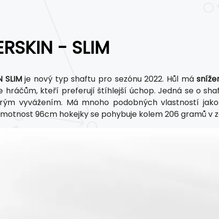
RSKIN - SLIM
N SLIM
je nový typ shaftu pro sezónu 2022. Hůl má
sníže
e hráčům, kteří preferují štíhlejší úchop. Jedná se o sha
brým vyvážením. Má mnoho podobných vlastností jako
motnost 96cm hokejky se pohybuje kolem 206 gramů v záv