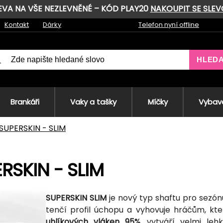
LEVA NA VŠE NEZLEVNĚNÉ – KÓD PLAY20
NAKOUPIT SE SLE
Kontakt
Dárky
Telefon nyní offline
HLED
Brankáři
Vaky a tašky
Míčky
Vybave
SUPERSKIN - SLIM
RSKIN - SLIM
SUPERSKIN SLIM
je nový typ shaftu pro sezón
tenčí profil úchopu a vyhovuje hráčům, kteř
uhlíkových vláken 95%
, vytváří velmi l