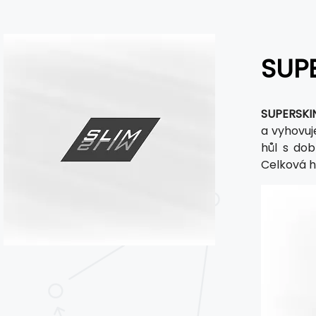
SUPE
SUPERSKI
a vyhovuj
hůl s do
Celková h