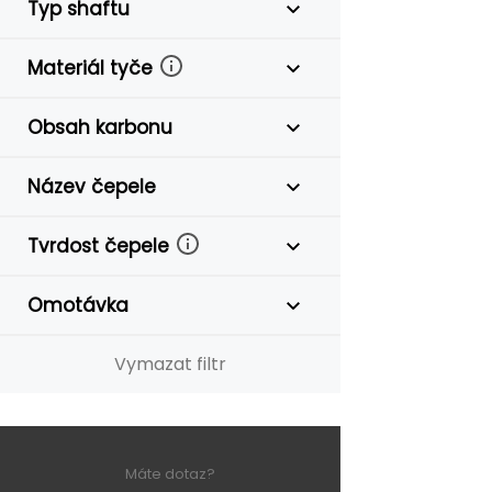
Typ shaftu
Materiál tyče
Obsah karbonu
Název čepele
Tvrdost čepele
Omotávka
Vymazat filtr
Máte dotaz?