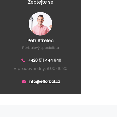
Zeptejte se
Petr Střelec
Florbalový specialista
+420 511 444 940
V pracovní dny: 8:00-16:30
info@eflorbal.cz