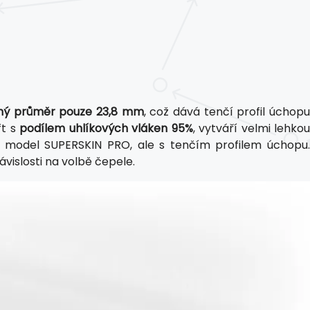
ný průměr pouze 23,8 mm
, což dává tenčí profil úchop
ft s
podílem uhlíkových vláken 95%
, vytváří velmi lehko
 model SUPERSKIN PRO, ale s tenčím profilem úchopu.
islosti na volbě čepele.