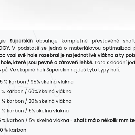
ogie
Superskin
obsahuje kompletně přestavěné shaft
OGY.
V podstatě se jedná o materiálovou optimalizaci pr
oc vzal své hole rozebral je na jednotlivé vlákna a ty 
hole, které jsou pevné a zároveň lehké.
Toto skládání jed
pů. Ve skupině holí Superskin najdeš tyto typy holí:
5 % karbon / 95% skelná vlákna
 % karbon / 60% skelná vlákna
 % karbon / 20% skelná vlákna
 % karbon / 5% skelná vlákna
 % karbon / 5% skelná vlákna -
shaft má o několik mm ten
0 % karbon