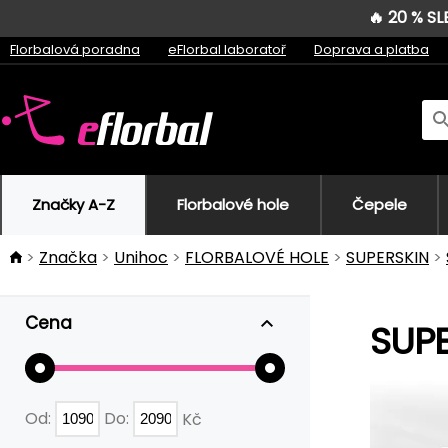
🔥 20 % S
Florbalová poradna
eFlorbal laboratoř
Doprava a platba
Značky A-Z
Florbalové hole
Čepele
Značka
Unihoc
FLORBALOVÉ HOLE
SUPERSKIN
Cena
SUPE
Od:
Do:
Kč