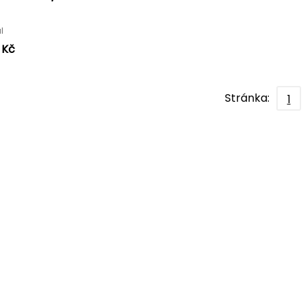
ůl
 Kč
Stránka:
1