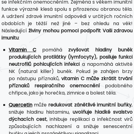
se infekčním onemocněním. Zejména s věkem imunitní
funkce výrazně klesá spolu s přirozenou obranou těla.
A udržení zdravé imunitní odpovědi v určitých ročních
obdobích je těžší než jiné – bez ohledu na věk!
Následující
živiny mohou pomoci podpořit Vaši zdravou
imunitu
:
Vitamin C
pomáhá
zvyšovat hladiny buněk
produkujících protilátky (lymfocyty), posiluje funkci
neutrofilů pohlcujících infekci
a napomáhá aktivitě
NK (natural killer) buněk. Pokud je zahájen brzy
po nástupu příznaků,
vitamin C může zkrátit trvání
příznaků respiračního onemocnění
podobného
chřipce, jako je horečka, zimnice a bolest těla.
Quercetin
může
redukovat zánětlivé imunitní buňky
,
snižuje hladinu histaminu,
uvolňuje hladké svalstvo
dýchacích cest
, inhibuje replikaci a infekčnost virů
způsobujících nachlazení a snižuje senescentní
buňky a jejich prozánětlivou signalizaci.