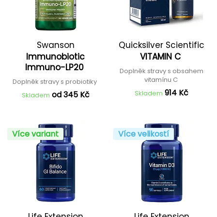
Swanson
Quicksilver Scientific
Immunobiotic
VITAMIN C
Immuno-LP20
Doplněk stravy s obsahem
vitamínu C
Doplněk stravy s probiotiky
914 Kč
Skladem
od 345 Kč
Skladem
Více variant
Více velikostí
Life Extension
Life Extension