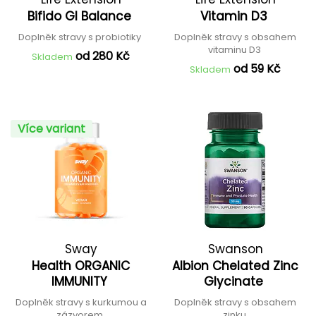
Bifido GI Balance
Vitamin D3
Doplněk stravy s probiotiky
Doplněk stravy s obsahem
vitaminu D3
od 280 Kč
Skladem
od 59 Kč
Skladem
Více variant
Sway
Swanson
Health ORGANIC
Albion Chelated Zinc
IMMUNITY
Glycinate
Doplněk stravy s kurkumou a
Doplněk stravy s obsahem
zázvorem
zinku