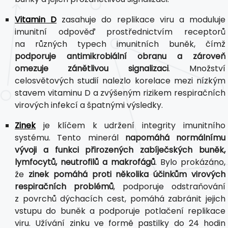
Vitamin D
zasahuje do replikace viru a moduluje
imunitní odpověď prostřednictvím receptorů
na různých typech imunitních buněk, čímž
podporuje antimikrobiální obranu a zároveň
omezuje zánětlivou signalizaci
. Množství
celosvětových studií nalezlo korelace mezi nízkým
stavem vitaminu D a zvýšeným rizikem respiračních
virových infekcí a špatnými výsledky.
Zinek
je klíčem k udržení integrity imunitního
systému. Tento minerál
napomáhá normálnímu
vývoji a funkci přirozených zabíječských buněk,
lymfocytů, neutrofilů a makrofágů
. Bylo prokázáno,
že
zinek pomáhá proti několika účinkům virových
respiračních problémů
, podporuje odstraňování
z povrchů dýchacích cest, pomáhá zabránit jejich
vstupu do buněk a podporuje potlačení replikace
viru. Užívání zinku ve formě pastilky do 24 hodin