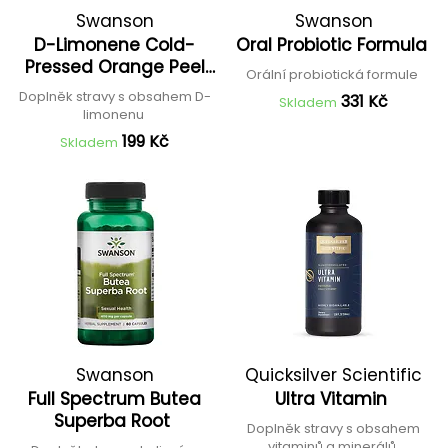
Swanson
Swanson
D-Limonene Cold-
Oral Probiotic Formula
Pressed Orange Peel
Orální probiotická formule
Extract
Doplněk stravy s obsahem D-
331 Kč
Skladem
limonenu
199 Kč
Skladem
Swanson
Quicksilver Scientific
Full Spectrum Butea
Ultra Vitamin
Superba Root
Doplněk stravy s obsahem
vitaminů a minerálů