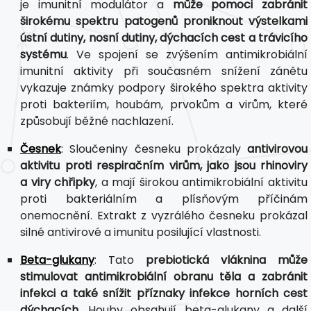
je imunitní modulátor a
může pomoci zabránit
širokému spektru patogenů proniknout výstelkami
ústní dutiny, nosní dutiny, dýchacích cest a trávicího
systému
. Ve spojení se zvýšením antimikrobiální
imunitní aktivity při současném snížení zánětu
vykazuje známky podpory širokého spektra aktivity
proti bakteriím, houbám, prvokům a virům, které
způsobují běžné nachlazení.
Česnek
: Sloučeniny česneku prokázaly
antivirovou
aktivitu proti respiračním virům, jako jsou rhinoviry
a viry chřipky
, a mají širokou antimikrobiální aktivitu
proti bakteriálním a plísňovým příčinám
onemocnění. Extrakt z vyzrálého česneku prokázal
silné antivirové a imunitu posilující vlastnosti.
Beta-glukany
: Tato
prebiotická vláknina může
stimulovat antimikrobiální obranu těla a zabránit
infekci a také snížit příznaky infekce horních cest
dýchacích
. Houby obsahují beta-glukany a další