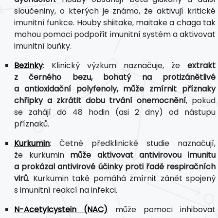
sloučeniny, o kterých je známo, že aktivují kritické
imunitní funkce. Houby shiitake, maitake a chaga tak
mohou pomoci podpořit imunitní systém a aktivovat
imunitní buňky.
Bezinky
: Klinický výzkum naznačuje, že
extrakt
z černého bezu, bohatý na protizánětlivé
a antioxidační polyfenoly, může zmírnit příznaky
chřipky a zkrátit dobu trvání onemocnění
, pokud
se zahájí do 48 hodin (asi 2 dny) od nástupu
příznaků.
Kurkumin
: Četné předklinické studie naznačují,
že kurkumin
může aktivovat antivirovou imunitu
a prokázal antivirové účinky proti řadě respiračních
virů
. Kurkumin také pomáhá zmírnit zánět spojený
s imunitní reakcí na infekci.
N-Acetylcystein (NAC)
může pomoci inhibovat