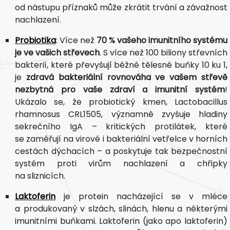
od nástupu příznaků může zkrátit trvání a závažnost
nachlazení.
Probiotika
: Více než
70 % vašeho imunitního systému
je ve vašich střevech
. S více než 100 biliony střevních
bakterií, které převyšují běžné tělesné buňky 10 ku 1,
je
zdravá bakteriální rovnováha ve vašem střevě
nezbytná pro vaše zdraví a imunitní systém
!
Ukázalo se, že probiotický kmen, Lactobacillus
rhamnosus CRL1505, významně zvyšuje hladiny
sekrečního IgA – kritických protilátek, které
se zaměřují na virové i bakteriální vetřelce v horních
cestách dýchacích – a poskytuje tak bezpečnostní
systém proti virům nachlazení a chřipky
na sliznicích.
Laktoferin
je protein nacházející se v mléce
a produkovaný v slzách, slinách, hlenu a některými
imunitními buňkami. Laktoferin (jako apo laktoferin)