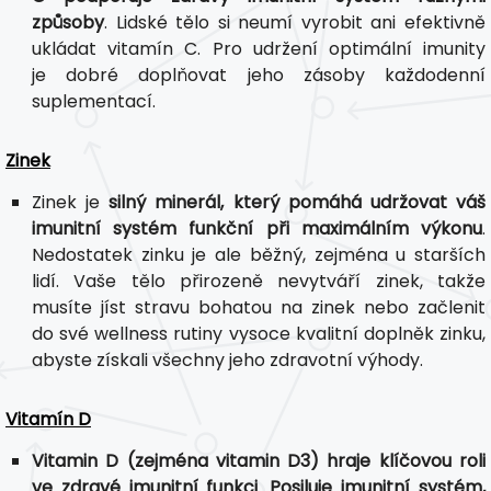
způsoby
. Lidské tělo si neumí vyrobit ani efektivně
ukládat vitamín C. Pro udržení optimální imunity
je dobré doplňovat jeho zásoby každodenní
suplementací.
Zinek
Zinek je
silný minerál, který pomáhá udržovat váš
imunitní systém funkční při maximálním výkonu
.
Nedostatek zinku je ale běžný, zejména u starších
lidí. Vaše tělo přirozeně nevytváří zinek, takže
musíte jíst stravu bohatou na zinek nebo začlenit
do své wellness rutiny vysoce kvalitní doplněk zinku,
abyste získali všechny jeho zdravotní výhody.
Vitamín D
Vitamin D (zejména vitamin D3) hraje klíčovou roli
ve zdravé imunitní funkci
.
Posiluje imunitní systém,