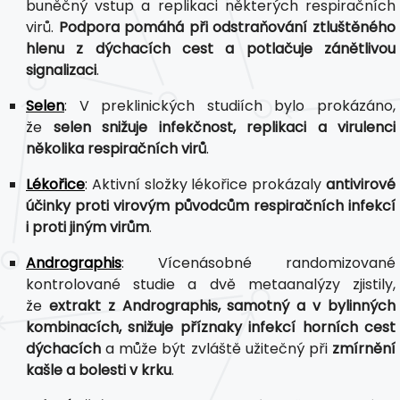
buněčný vstup a replikaci některých respiračních
virů.
Podpora pomáhá při odstraňování ztluštěného
hlenu z dýchacích cest a potlačuje zánětlivou
signalizaci
.
Selen
: V preklinických studiích bylo prokázáno,
že
selen snižuje infekčnost, replikaci a virulenci
několika respiračních virů
.
Lékořice
: Aktivní složky lékořice prokázaly
antivirové
účinky proti virovým původcům respiračních infekcí
i proti jiným virům
.
Andrographis
: Vícenásobné randomizované
kontrolované studie a dvě metaanalýzy zjistily,
že
extrakt z Andrographis, samotný a v bylinných
kombinacích, snižuje příznaky infekcí horních cest
dýchacích
a může být zvláště užitečný při
zmírnění
kašle a bolesti v krku
.