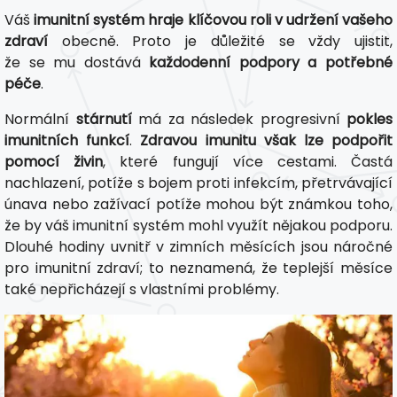
Váš
imunitní systém hraje klíčovou roli v udržení vašeho
zdraví
obecně. Proto je důležité se vždy ujistit,
že se mu dostává
každodenní podpory a potřebné
péče
.
Normální
stárnutí
má za následek progresivní
pokles
imunitních funkcí
.
Zdravou imunitu však lze podpořit
pomocí živin
, které fungují více cestami. Častá
nachlazení, potíže s bojem proti infekcím, přetrvávající
únava nebo zažívací potíže mohou být známkou toho,
že by váš imunitní systém mohl využít nějakou podporu.
Dlouhé hodiny uvnitř v zimních měsících jsou náročné
pro imunitní zdraví; to neznamená, že teplejší měsíce
také nepřicházejí s vlastními problémy.