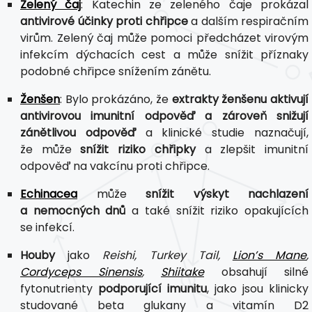
Zelený čaj
: Katechin ze zeleného čaje prokázal
antivirové účinky proti chřipce
a dalším respiračním
virům. Zelený čaj může pomoci předcházet virovým
infekcím dýchacích cest a může snížit příznaky
podobné chřipce snížením zánětu.
Ženšen
: Bylo prokázáno, že
extrakty ženšenu aktivují
antivirovou imunitní odpověď a zároveň snižují
zánětlivou odpověď
a klinické studie naznačují,
že může
snížit riziko chřipky
a zlepšit imunitní
odpověď na vakcínu proti chřipce.
Echinacea
může
snížit výskyt nachlazení
a nemocných dnů
a také snížit riziko opakujících
se infekcí.
Houby
jako
Reishi, Turkey Tail,
Lion’s Mane
,
Cordyceps Sinensis
,
Shiitake
obsahují silné
fytonutrienty
podporující imunitu
, jako jsou klinicky
studované beta glukany a vitamín D2