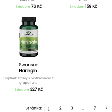
76 Kč
159 Kč
Skladem
Skladem
Swanson
Naringin
Doplněk stravy s bioflavonoid z
grapefruitu
327 Kč
Skladem
Stránka:
2
3
…
7
>
1