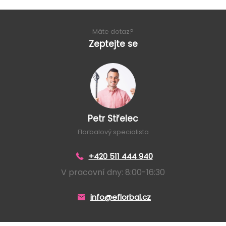
Máte dotaz?
Zeptejte se
Petr Střelec
Florbalový specialista
+420 511 444 940
V pracovní dny: 8:00-16:30
info@eflorbal.cz