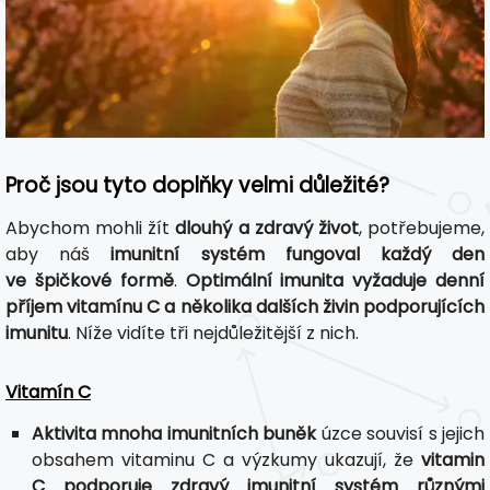
Proč jsou tyto doplňky velmi důležité?
Abychom mohli žít
dlouhý a zdravý život
, potřebujeme,
aby náš
imunitní systém fungoval každý den
ve špičkové formě
.
Optimální imunita vyžaduje denní
příjem vitamínu C a několika dalších živin podporujících
imunitu
. Níže vidíte tři nejdůležitější z nich.
Vitamín C
Aktivita mnoha imunitních buněk
úzce souvisí s jejich
obsahem vitaminu C a výzkumy ukazují, že
vitamin
C podporuje zdravý imunitní systém různými