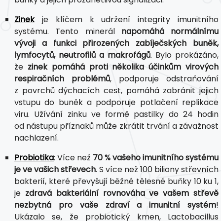
Zinek
je klíčem k udržení integrity imunitního
systému. Tento minerál
napomáhá normálnímu
vývoji a funkci přirozených zabíječských buněk,
lymfocytů, neutrofilů a makrofágů
. Bylo prokázáno,
že
zinek pomáhá proti několika účinkům virových
respiračních problémů
, podporuje odstraňování
z povrchů dýchacích cest, pomáhá zabránit jejich
vstupu do buněk a podporuje potlačení replikace
viru. Užívání zinku ve formě pastilky do 24 hodin
od nástupu příznaků může zkrátit trvání a závažnost
nachlazení.
Probiotika
: Více než
70 % vašeho imunitního systému
je ve vašich střevech
. S více než 100 biliony střevních
bakterií, které převyšují běžné tělesné buňky 10 ku 1,
je
zdravá bakteriální rovnováha ve vašem střevě
nezbytná pro vaše zdraví a imunitní systém
!
Ukázalo se, že probiotický kmen, Lactobacillus