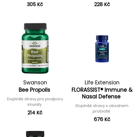
305 Kč
228 Kč
Swanson
Life Extension
Bee Propolis
FLORASSIST® Immune &
Nasal Defense
Doplněk stravy pro podporu
imunity
Doplněk stravy s obsahem
probiotik
214 Kč
676 Kč