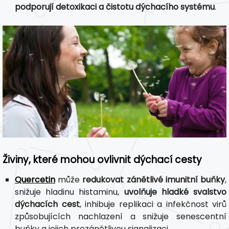
podporují detoxikaci a čistotu dýchacího systému
.
Živiny, které mohou ovlivnit dýchací cesty
Quercetin
může
redukovat zánětlivé imunitní buňky
,
snižuje hladinu histaminu,
uvolňuje hladké svalstvo
dýchacích cest
, inhibuje replikaci a infekčnost virů
způsobujících nachlazení a snižuje senescentní
buňky a jejich prozánětlivou signalizaci.