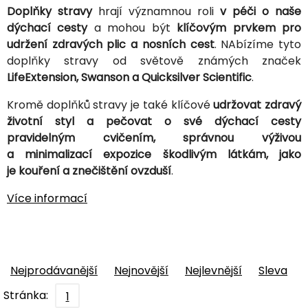
Doplňky stravy
hrají významnou roli
v péči o naše
dýchací cesty
a mohou být
klíčovým prvkem pro
udržení zdravých plic a nosních cest
. NAbízíme tyto
doplňky stravy od světově známých značek
LifeExtension, Swanson a Quicksilver Scientific
.
Kromě doplňků stravy je také klíčové
udržovat zdravý
životní styl a pečovat o své dýchací cesty
pravidelným cvičením, správnou výživou
a minimalizací expozice škodlivým látkám, jako
je kouření a znečištění ovzduší
.
Více informací
Nejprodávanější
Nejnovější
Nejlevnější
Sleva
Stránka:
1