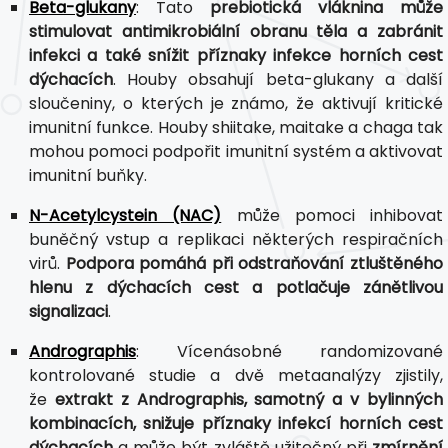
Beta-glukany
: Tato
prebiotická vláknina může
stimulovat antimikrobiální obranu těla a zabránit
infekci a také snížit příznaky infekce horních cest
dýchacích
. Houby obsahují beta-glukany a další
sloučeniny, o kterých je známo, že aktivují kritické
imunitní funkce. Houby shiitake, maitake a chaga tak
mohou pomoci podpořit imunitní systém a aktivovat
imunitní buňky.
N-Acetylcystein (NAC)
může pomoci inhibovat
buněčný vstup a replikaci některých respiračních
virů.
Podpora pomáhá při odstraňování ztluštěného
hlenu z dýchacích cest a potlačuje zánětlivou
signalizaci
.
Andrographis
: Vícenásobné randomizované
kontrolované studie a dvě metaanalýzy zjistily,
že
extrakt z Andrographis, samotný a v bylinných
kombinacích, snižuje příznaky infekcí horních cest
dýchacích
a může být zvláště užitečný při
zmírnění