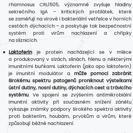
rhamnosus CRL1505, významně zvyšuje hladiny
sekrečního IgA – kritických protilátek, které
se zaměřují na virové i bakteriální vetřelce v horních
cestách dýchacích – a poskytuje tak bezpečnostní
systém proti virům nachlazení a chřipky
na sliznicích.
Laktoferin
je protein nacházející se v mléce
a produkovaný v slzách, slinách, hlenu a některými
imunitními buňkami. Laktoferin (jako apo laktoferin)
je imunitní modulátor a
může pomoci zabránit
širokému spektru patogenů proniknout výstelkami
ústní dutiny, nosní dutiny, dýchacích cest a trávicího
systému
. Ve spojení se zvýšením antimikrobiální
imunitní aktivity při současném snížení zánětu
vykazuje známky podpory širokého spektra aktivity
proti bakteriím, houbám, prvokům a virům, které
způsobují běžné nachlazení.