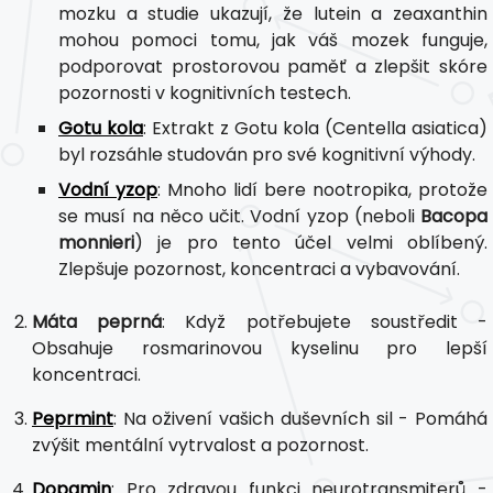
mozku a studie ukazují, že lutein a zeaxanthin
mohou pomoci tomu, jak váš mozek funguje,
podporovat prostorovou paměť a zlepšit skóre
pozornosti v kognitivních testech.
Gotu kola
: Extrakt z Gotu kola (Centella asiatica)
byl rozsáhle studován pro své kognitivní výhody.
Vodní yzop
: Mnoho lidí bere nootropika, protože
se musí na něco učit. Vodní yzop (neboli
Bacopa
monnieri
) je pro tento účel velmi oblíbený.
Zlepšuje pozornost, koncentraci a vybavování.
Máta peprná
: Když potřebujete soustředit -
Obsahuje rosmarinovou kyselinu pro lepší
koncentraci.
Peprmint
: Na oživení vašich duševních sil - Pomáhá
zvýšit mentální vytrvalost a pozornost.
Dopamin
: Pro zdravou funkci neurotransmiterů -