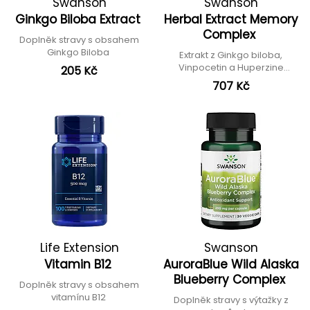
Swanson
Swanson
Ginkgo Biloba Extract
Herbal Extract Memory
Complex
Doplněk stravy s obsahem
Ginkgo Biloba
Extrakt z Ginkgo biloba,
Vinpocetin a Huperzine
205 Kč
serrata
707 Kč
Life Extension
Swanson
Vitamin B12
AuroraBlue Wild Alaska
Blueberry Complex
Doplněk stravy s obsahem
vitamínu B12
Doplněk stravy s výtažky z