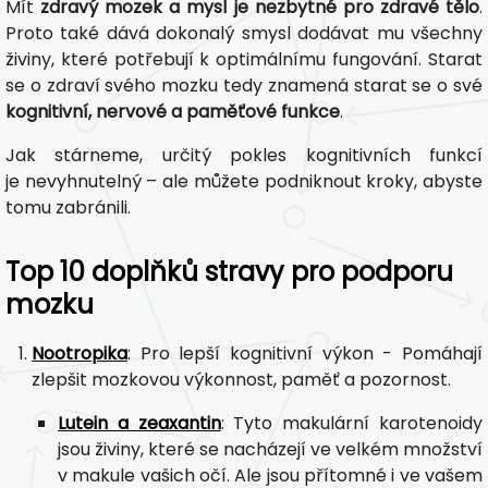
Mít
zdravý mozek a mysl je nezbytné pro zdravé tělo
.
Proto také dává dokonalý smysl dodávat mu všechny
živiny, které potřebují k optimálnímu fungování. Starat
se o zdraví svého mozku tedy znamená starat se o své
kognitivní, nervové a paměťové funkce
.
Jak stárneme, určitý pokles kognitivních funkcí
je nevyhnutelný – ale můžete podniknout kroky, abyste
tomu zabránili.
Top 10 doplňků stravy pro podporu
mozku
Nootropika
: Pro lepší kognitivní výkon - Pomáhají
zlepšit mozkovou výkonnost, paměť a pozornost.
Lutein a zeaxantin
: Tyto makulární karotenoidy
jsou živiny, které se nacházejí ve velkém množství
v makule vašich očí. Ale jsou přítomné i ve vašem