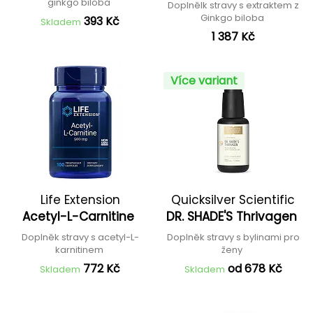
ginkgo biloba
Doplnělk stravy s extraktem z
Ginkgo biloba
393 Kč
Skladem
1 387 Kč
Více variant
Life Extension
Quicksilver Scientific
Acetyl-L-Carnitine
DR. SHADE'S Thrivagen
Doplněk stravy s acetyl-L-
Doplněk stravy s bylinami pro
karnitinem
ženy
772 Kč
od 678 Kč
Skladem
Skladem