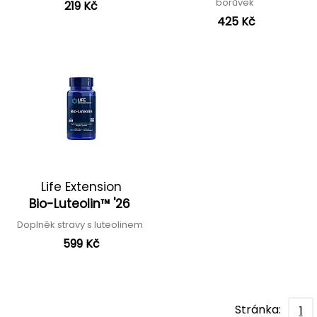
borůvek
219 Kč
425 Kč
Life Extension
Bio-Luteolin™ '26
Doplněk stravy s luteolinem
599 Kč
Stránka:
1