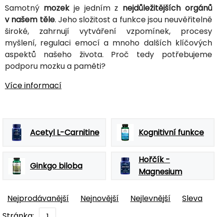
Samotný
mozek
je jedním z
nejdůležitějších orgánů
v našem těle
. Jeho složitost a funkce jsou neuvěřitelně
široké, zahrnují vytváření vzpomínek, procesy
myšlení, regulaci emocí a mnoho dalších klíčových
aspektů našeho života. Proč tedy potřebujeme
podporu mozku a paměti?
Více informací
Acetyl L-Carnitine
Kognitivní funkce
Hořčík -
Ginkgo biloba
Magnesium
Nejprodávanější
Nejnovější
Nejlevnější
Sleva
Stránka:
1