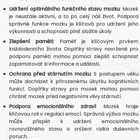
Udržení optimálního funkčního stavu mozku
: Mozek
je neustále aktivní, a to po celý náš život. Podpora
správné funkce mozku je klíčová pro udržení jeho
výkonnosti a schopnosti plnit složité úkoly.
Zlepšení paměti
: Paměť je klíčovým prvkem
každodenního života. Doplňky stravy navržené pro
podporu paměti mohou pomoci zlepšit schopnost
zapamatovat si informace a události.
Ochrana před stárnutím mozku
: S postupem věku
může docházet k přirozenému úbytku kognitivních
funkcí. Doplňky stravy pro mozek mohou pomoci
chránit mozek před negativními vlivy stárnutí.
Podpora emocionálního zdraví
: Mozek hraje
klíčovou roli v regulaci emocí. Správná výživa mozku
může přispět k udržení emocionálního
rovnovážného stavu a snížení rizika duševních
poruch.