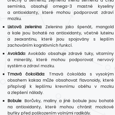
ořechy a semena, zejména lněná semena a chia
semínka, obsahují omega-3 mastné kyseliny
a antioxidanty, které mohou podporovat zdraví
mozku.
Listová zelenina
: Zelenina jako špenát, mangold
a kale jsou bohaté na antioxidanty, včetně luteinu
a zeaxantinu, které jsou spojovány s lepším
zachováním kognitivních funkcí.
Avokádo
: Avokádo obsahuje zdravé tuky, vitamíny
a minerály, které mohou podporovat nervový
systém a zdraví mozku.
Tmavá čokoláda
: Tmavá čokoláda s vysokým
obsahem kakaa může obsahovat flavonoidy, které
přispívají k lepšímu krevnímu oběhu v mozku
a zlepšení nálady.
Bobule
: Borůvky, maliny a jiné bobule jsou bohaté
na antioxidanty, které mohou chránit mozkové
buňky před poškozením volnými radikály.