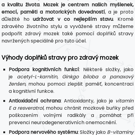
a kvalitu života
.
Mozek je centrem našich myšlenek,
emocí, paměti a motorických dovedností
, a je proto
důležité ho
udržovat v co nejlepším stavu
. Kromě
zdravého životního stylu a vyvážené stravy můžeme
podpořit zdravý mozek také pomocí doplňků stravy
navržených speciálně pro tuto účel.
Výhody doplňků stravy pro zdravý mozek
Podpora kognitivních funkcí
: Některé složky, jako
je
acetyl-L-karnitin, Ginkgo biloba a panaxový
ženšen
, mohou pomoci zlepšit paměť, koncentraci
a kognitivní funkce.
Antioxidační ochrana
: Antioxidanty, jako je
vitamín
E a resveratrol
, mohou chránit mozkové buňky před
poškozením volnými radikály a pomáhat při
prevenci neurodegenerativních onemocnění.
Podpora nervového systému
: Složky jako
B-vitamíny