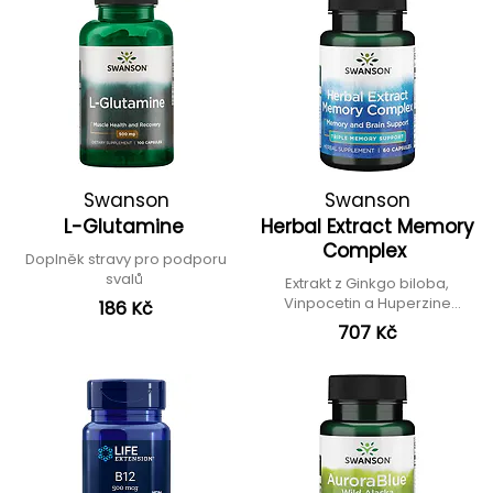
Swanson
Swanson
L-Glutamine
Herbal Extract Memory
Complex
Doplněk stravy pro podporu
svalů
Extrakt z Ginkgo biloba,
Vinpocetin a Huperzine
186 Kč
serrata
707 Kč