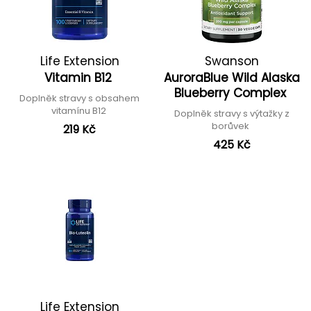
Life Extension
Swanson
Vitamin B12
AuroraBlue Wild Alaska
Blueberry Complex
Doplněk stravy s obsahem
vitamínu B12
Doplněk stravy s výtažky z
borůvek
219 Kč
425 Kč
Life Extension