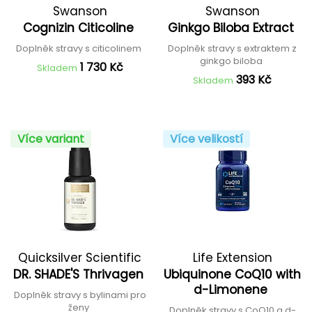
Swanson
Swanson
Cognizin Citicoline
Ginkgo Biloba Extract
Doplněk stravy s citicolinem
Doplněk stravy s extraktem z
ginkgo biloba
1 730 Kč
Skladem
393 Kč
Skladem
Více variant
Více velikostí
Quicksilver Scientific
Life Extension
DR. SHADE'S Thrivagen
Ubiquinone CoQ10 with
d-Limonene
Doplněk stravy s bylinami pro
ženy
Doplněk stravy s CoQ10 a d-