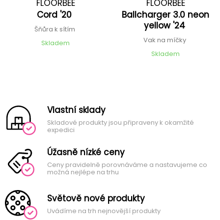
FLOORBEE
FLOORBEE
Cord '20
Ballcharger 3.0 neon
yellow '24
Šňůra k sítím
Vak na míčky
Skladem
Skladem
Vlastní sklady
Skladové produkty jsou připraveny k okamžité
expedici
Úžasně nízké ceny
Ceny pravidelně porovnáváme a nastavujeme co
možná nejlépe na trhu
Světově nové produkty
Uvádíme na trh nejnovější produkty