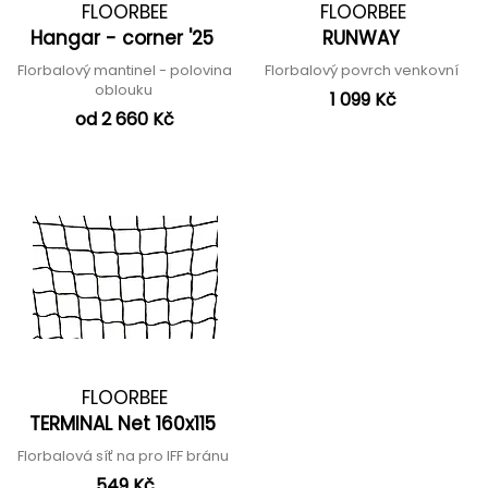
FLOORBEE
FLOORBEE
Hangar - corner '25
RUNWAY
Florbalový mantinel - polovina
Florbalový povrch venkovní
oblouku
1 099 Kč
od 2 660 Kč
FLOORBEE
TERMINAL Net 160x115
Florbalová síť na pro IFF bránu
549 Kč