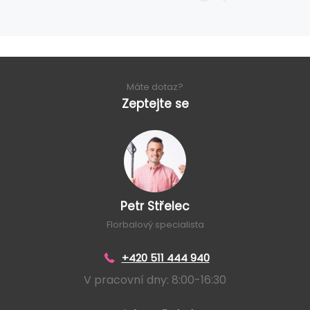
Máte dotaz?
Zeptejte se
Petr Střelec
Florbalový specialista
+420 511 444 940
V pracovní dny: 8:00-16:30