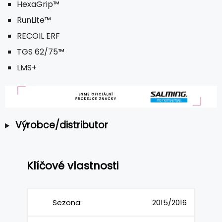
HexaGrip™
RunLite™
RECOIL ERF
TGS 62/75™
LMS+
Výrobce/distributor
Klíčové vlastnosti
Sezona:
2015/2016