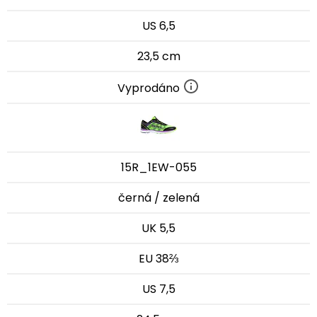
US 6,5
23,5 cm
Vyprodáno
15R_1EW-055
černá / zelená
UK 5,5
EU 38⅔
US 7,5