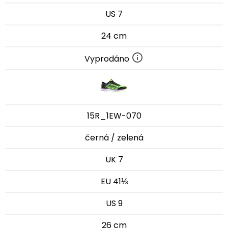
US 7
24 cm
Vyprodáno
15R_1EW-070
černá / zelená
UK 7
EU 41⅓
US 9
26 cm