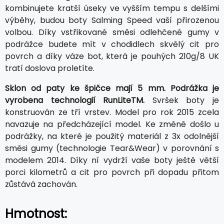
kombinujete kratší úseky ve vyšším tempu s delšími
výběhy, budou boty Salming Speed vaší přirozenou
volbou. Díky vstřikované směsi odlehčené gumy v
podrážce budete mít v chodidlech skvělý cit pro
povrch a díky váze bot, která je pouhých 210g/8 UK
tratí doslova proletíte.
Sklon od paty ke špičce mají 5 mm. Podrážka je
vyrobena technologií RunLiteTM.
Svršek boty je
konstruován ze tří vrstev. Model pro rok 2015 zcela
navazuje na předcházející model. Ke změně došlo u
podrážky, na které je použitý materiál z 3x odolnější
směsi gumy (technologie Tear&Wear) v porovnání s
modelem 2014. Díky ní vydrží vaše boty ještě větší
porci kilometrů a cit pro povrch při dopadu přitom
zůstává zachován.
Hmotnost: