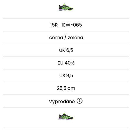
15R_1EW-065
černá / zelená
UK 6,5
EU 40⅔
US 8,5
25,5 cm
Vyprodáno