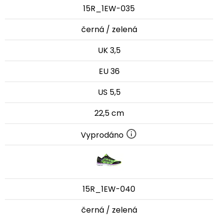
15R_1EW-035
černá / zelená
UK 3,5
EU 36
US 5,5
22,5 cm
Vyprodáno
15R_1EW-040
černá / zelená