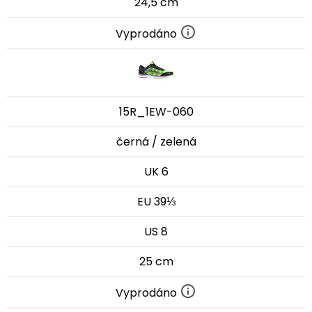
24,5 cm
Vyprodáno
15R_1EW-060
černá / zelená
UK 6
EU 39⅓
US 8
25 cm
Vyprodáno