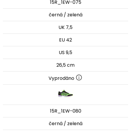
15R_1EW-075
černá / zelená
UK 7,5
EU 42
US 9,5
26,5 cm
Vyprodáno
15R_1EW-080
černá / zelená