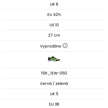
UK 8
EU 42⅔
US 10
27 cm
Vyprodáno
15R_1EW-050
černá / zelená
UK 5
EU 38