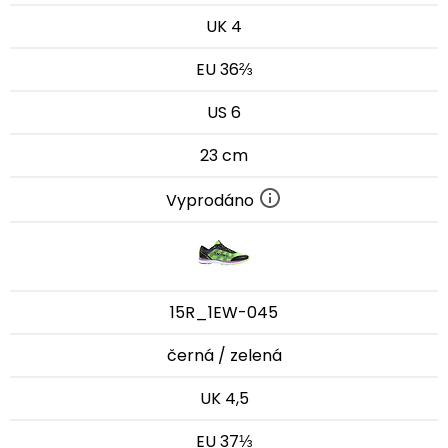
UK 4
EU 36⅔
US 6
23 cm
Vyprodáno
15R_1EW-045
černá / zelená
UK 4,5
EU 37⅓