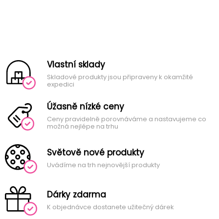
Vlastní sklady
Skladové produkty jsou připraveny k okamžité
expedici
Úžasně nízké ceny
Ceny pravidelně porovnáváme a nastavujeme co
možná nejlépe na trhu
Světově nové produkty
Uvádíme na trh nejnovější produkty
Dárky zdarma
K objednávce dostanete užitečný dárek