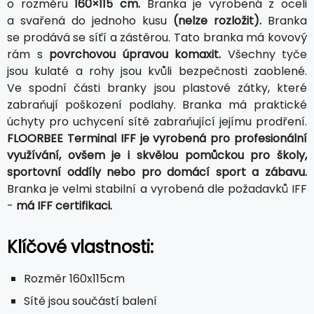
o rozměru
160×115 cm.
Branka je vyrobená z oceli
a svařená do jednoho kusu
(nelze rozložit).
Branka
se prodává se síťí a zástěrou. Tato branka má kovový
rám s
povrchovou úpravou komaxit.
Všechny tyče
jsou kulaté a rohy jsou kvůli bezpečnosti zaoblené.
Ve spodní části branky jsou plastové zátky, které
zabraňují poškození podlahy. Branka má praktické
úchyty pro uchycení sítě zabraňující jejímu prodření.
FLOORBEE Terminal IFF je vyrobená pro profesionální
využívání, ovšem je i skvělou pomůckou pro školy,
sportovní oddíly nebo pro domácí sport a zábavu.
Branka je velmi stabilní a vyrobená dle požadavků IFF
-
má IFF certifikaci.
Klíčové vlastnosti:
Rozměr 160x115cm
Sítě jsou součástí balení