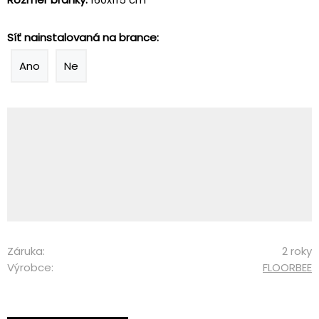
Síť nainstalovaná na brance:
Ano
Ne
Záruka:
2 roky
Výrobce:
FLOORBEE