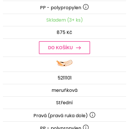
PP - polypropylen
Skladem (3+ ks)
875 Kč
DO KOŠÍKU
5211101
meruňková
Střední
Pravá (pravá ruka dole)
PP - polypropylen