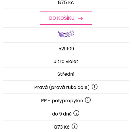
875 Kč
DO KOŠÍKU
5211109
ultra violet
Střední
Pravá (pravá ruka dole)
PP - polypropylen
do 9 dnů
873 Kč