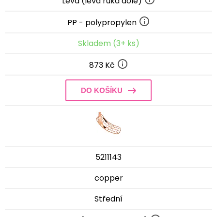
Levá (levá ruka dole)
PP - polypropylen
Skladem (3+ ks)
873 Kč
DO KOŠÍKU
5211143
copper
Střední