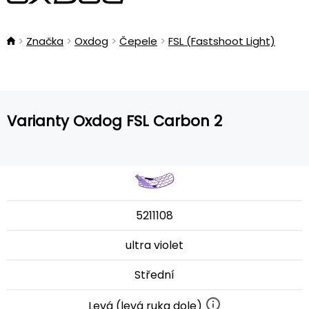
Značka
Oxdog
Čepele
FSL (Fastshoot Light)
Varianty Oxdog FSL Carbon 2
5211108
ultra violet
Střední
Levá (levá ruka dole)