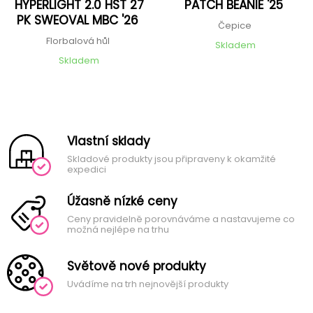
HYPERLIGHT 2.0 HST 27
PATCH BEANIE '25
PK SWEOVAL MBC '26
Čepice
Florbalová hůl
Skladem
Skladem
Vlastní sklady
Skladové produkty jsou připraveny k okamžité
expedici
Úžasně nízké ceny
Ceny pravidelně porovnáváme a nastavujeme co
možná nejlépe na trhu
Světově nové produkty
Uvádíme na trh nejnovější produkty