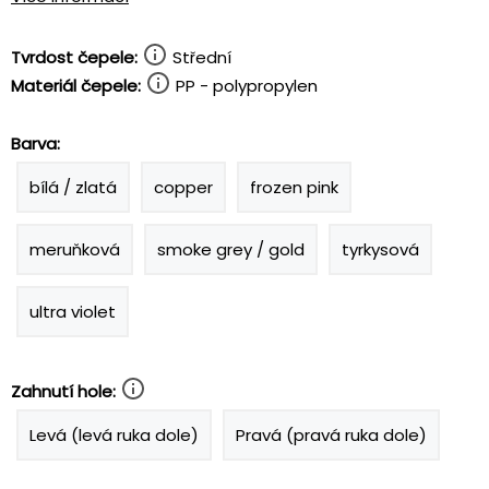
Tvrdost čepele:
Střední
Materiál čepele:
PP - polypropylen
Barva:
bílá / zlatá
copper
frozen pink
meruňková
smoke grey / gold
tyrkysová
ultra violet
Zahnutí hole:
Levá (levá ruka dole)
Pravá (pravá ruka dole)