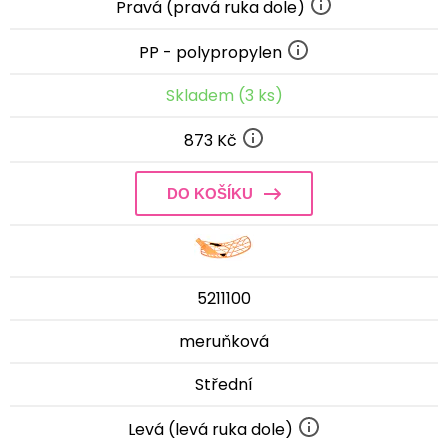
Pravá (pravá ruka dole)
PP - polypropylen
Skladem (3 ks)
873 Kč
DO KOŠÍKU
5211100
meruňková
Střední
Levá (levá ruka dole)