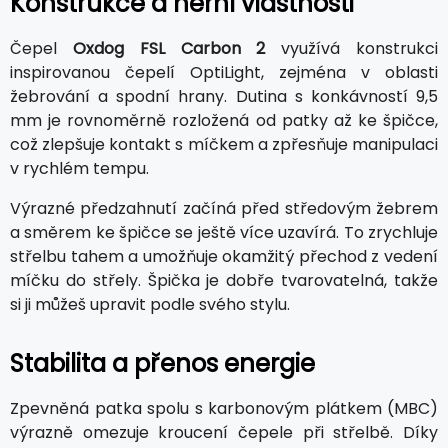
Konstrukce a herní vlastnosti
Čepel
Oxdog FSL Carbon 2
využívá konstrukci
inspirovanou čepelí OptiLight, zejména v oblasti
žebrování a spodní hrany. Dutina s konkávností 9,5
mm je rovnoměrně rozložená od patky až ke špičce,
což zlepšuje kontakt s míčkem a zpřesňuje manipulaci
v rychlém tempu.
Výrazné předzahnutí začíná před středovým žebrem
a směrem ke špičce se ještě více uzavírá. To zrychluje
střelbu tahem a umožňuje okamžitý přechod z vedení
míčku do střely. Špička je dobře tvarovatelná, takže
si ji můžeš upravit podle svého stylu.
Stabilita a přenos energie
Zpevněná patka spolu s karbonovým plátkem (MBC)
výrazně omezuje kroucení čepele při střelbě. Díky