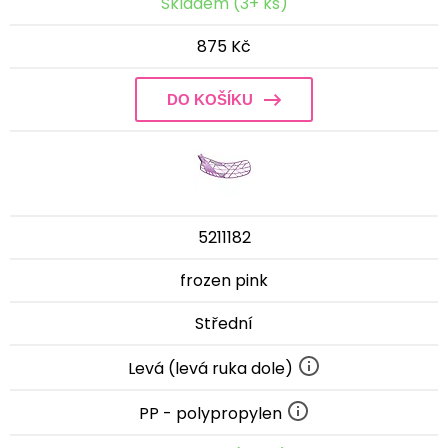
Skladem (3+ ks)
875 Kč
DO KOŠÍKU
5211182
frozen pink
Střední
Levá (levá ruka dole)
PP - polypropylen