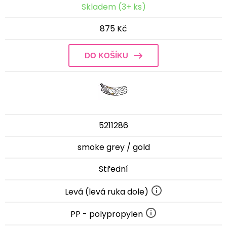
Skladem (3+ ks)
875 Kč
DO KOŠÍKU
5211286
smoke grey / gold
Střední
Levá (levá ruka dole)
PP - polypropylen