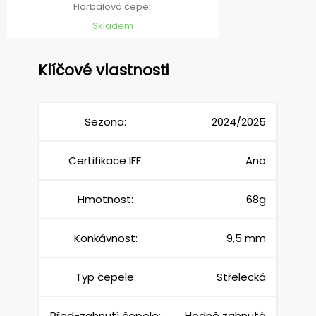
Florbalová čepel
Skladem
Klíčové vlastnosti
Sezona:
2024/2025
Certifikace IFF:
Ano
Hmotnost:
68g
Konkávnost:
9,5 mm
Typ čepele:
Střelecká
Před-zahnutí čepele:
Hodně zahnutá