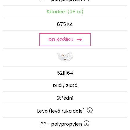
Skladem (3+ ks)
875 Kč
DO KOŠÍKU
5211164
bílá / zlatá
Střední
Levá (levá ruka dole)
PP - polypropylen