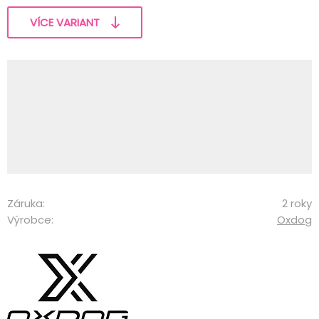
VÍCE VARIANT
Záruka:
2 roky
Výrobce:
Oxdog