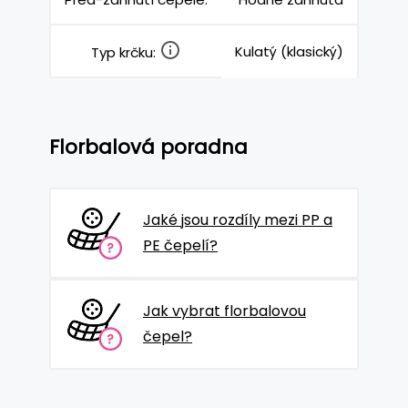
Kulatý (klasický)
Typ krčku:
Florbalová poradna
Jaké jsou rozdíly mezi PP a
PE čepelí?
Jak vybrat florbalovou
čepel?