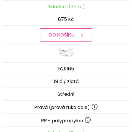
Skladem (3+ ks)
875 Kč
DO KOŠÍKU
5211165
bílá / zlatá
Střední
Pravá (pravá ruka dole)
PP - polypropylen