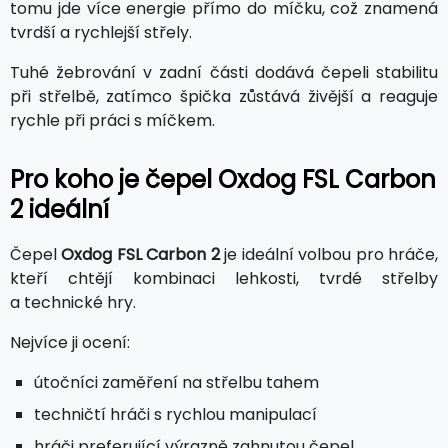
tomu jde více energie přímo do míčku, což znamená
tvrdší a rychlejší střely.
Tuhé žebrování v zadní části dodává čepeli stabilitu
při střelbě, zatímco špička zůstává živější a reaguje
rychle při práci s míčkem.
Pro koho je čepel Oxdog FSL Carbon
2 ideální
Čepel
Oxdog FSL Carbon 2
je ideální volbou pro hráče,
kteří chtějí kombinaci lehkosti, tvrdé střelby
a technické hry.
Nejvíce ji ocení:
útočníci zaměření na střelbu tahem
techničtí hráči s rychlou manipulací
hráči preferující výrazně zahnutou čepel