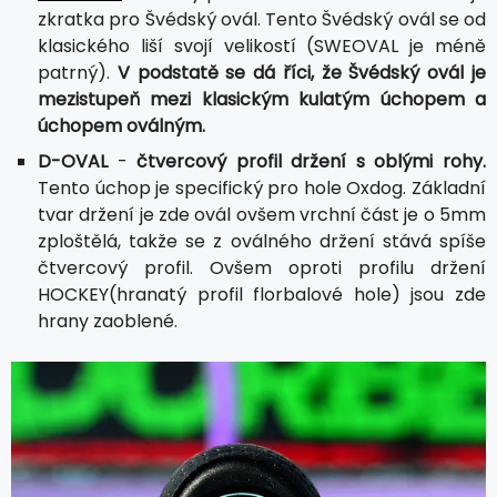
zkratka pro Švédský ovál. Tento Švédský ovál se od
klasického liší svojí velikostí (SWEOVAL je méně
patrný).
V podstatě se dá říci, že Švédský ovál je
mezistupeň mezi klasickým kulatým úchopem a
úchopem oválným.
D-OVAL
-
čtvercový profil držení s oblými rohy.
Tento úchop je specifický pro hole Oxdog. Základní
tvar držení je zde ovál ovšem vrchní část je o 5mm
zploštělá, takže se z oválného držení stává spíše
čtvercový profil. Ovšem oproti profilu držení
HOCKEY(hranatý profil florbalové hole) jsou zde
hrany zaoblené.