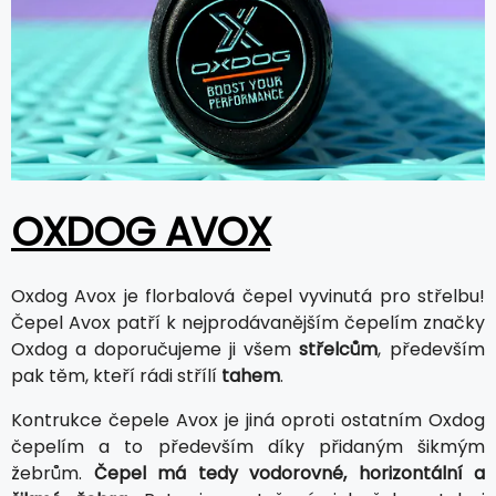
OXDOG AVOX
Oxdog Avox je florbalová čepel vyvinutá pro střelbu!
Čepel Avox patří k nejprodávanějším čepelím značky
Oxdog a doporučujeme ji všem
střelcům
, především
pak těm, kteří rádi střílí
tahem
.
Kontrukce čepele Avox je jiná oproti ostatním Oxdog
čepelím a to především díky přidaným šikmým
žebrům.
Čepel má tedy vodorovné, horizontální a