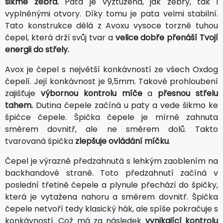
šikmé žebra.
Pata je vyztužená, jak žebry, tak i
vyplněnými otvory. Díky tomu je pata velmi stabilní.
Tato konstrukce dělá z Avoxu vysoce torzně tuhou
čepel, která drží svůj tvar a
velice dobře přenáší Tvojí
energii do střely.
Avox je čepel s největší konkávností ze všech Oxdog
čepelí. Její konkávnost je 9,5mm. Takové prohloubení
zajišťuje
výbornou kontrolu míče
a
přesnou střelu
tahem.
Dutina čepele začíná u paty a vede šikmo ke
špičce čepele. Špička čepele je mírně zahnuta
směrem dovnitř, ale ne směrem dolů. Takto
tvarovaná špička
zlepšuje ovládání míčku
.
Čepel je výrazně předzahnutá s lehkým zaoblením na
backhandové straně. Toto předzahnutí začíná v
poslední třetině čepele a plynule přechází do špičky,
která je vytažena nahoru a směrem dovnitř. Špička
čepele netvoří tedy klasický hák, ale spíše pokračuje s
konkávností. Což má za následek
vynikající kontrolu