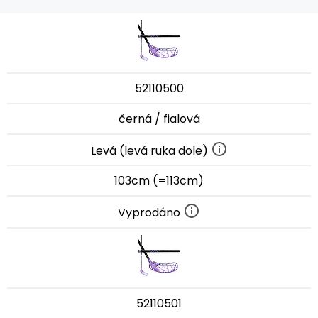
52110500
černá / fialová
Levá (levá ruka dole)
103cm (=113cm)
Vyprodáno
52110501