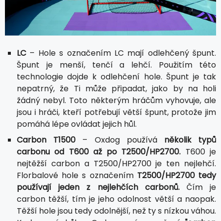
LC
– Hole s označením LC mají odlehčený špunt.
Špunt je menší, tenčí a lehčí. Použitím této
technologie dojde k odlehčení hole. Špunt je tak
nepatrný, že Ti může připadat, jako by na holi
žádný nebyl. Toto některým hráčům vyhovuje, ale
jsou i hráči, kteří potřebují větší špunt, protože jim
pomáhá lépe ovládat jejich hůl.
Carbon T1500
– Oxdog používá
několik typů
carbonu od T600 až po T2500/HP2700.
T600 je
nejtěžší carbon a T2500/HP2700 je ten nejlehčí.
Florbalové hole s označením
T2500/HP2700 tedy
používají jeden z nejlehčích carbonů.
Čím je
carbon těžší, tím je jeho odolnost větší a naopak.
Těžší hole jsou tedy odolnější, než ty s nízkou váhou.