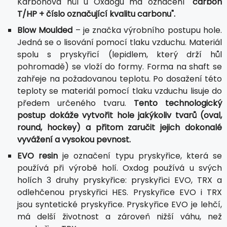
Karbonová hůl u Oxdogu má označení
"carbon
T/HP + číslo označující kvalitu carbonu".
Blow Moulded
– je značka výrobního postupu hole.
Jedná se o lisování pomocí tlaku vzduchu. Materiál
spolu s pryskyřicí (lepidlem, který drží hůl
pohromadě) se vloží do formy. Forma na shaft se
zahřeje na požadovanou teplotu. Po dosažení této
teploty se materiál pomocí tlaku vzduchu lisuje do
předem určeného tvaru.
Tento technologický
postup dokáže vytvořit hole jakýkoliv tvarů (oval,
round, hockey) a přitom zaručit jejich dokonalé
vyvážení a vysokou pevnost.
EVO resin
je označení typu pryskyřice, která se
používá při výrobě holí. Oxdog používá u svých
holích 3 druhy pryskyřice: pryskyřici EVO, TRX a
odlehčenou pryskyřici HES. Pryskyřice EVO i TRX
jsou syntetické pryskyřice. Pryskyřice EVO je lehčí,
má delší životnost a zároveň nižší váhu, než