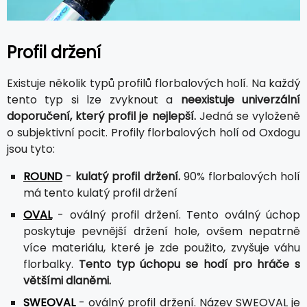
Profil držení
Existuje několik typů profilů florbalových holí. Na každý
tento typ si lze zvyknout a
neexistuje univerzální
doporučení, který profil je nejlepší.
Jedná se vyloženě
o subjektivní pocit. Profily florbalových holí od Oxdogu
jsou tyto:
ROUND
-
kulatý profil držení.
90% florbalových holí
má tento kulatý profil držení
OVAL
- oválný profil držení. Tento oválný úchop
poskytuje pevnější držení hole, ovšem nepatrně
více materiálu, které je zde použito, zvyšuje váhu
florbalky.
Tento typ úchopu se hodí pro hráče s
většími dlaněmi.
SWEOVAL
- oválný profil držení. Název SWEOVAL je