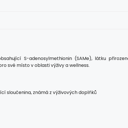
sahující S-adenosylmethionin (SAMe), látku přirozen
pro své místo v oblasti výživy a wellness.
jící sloučenina, známá z výživových doplňků