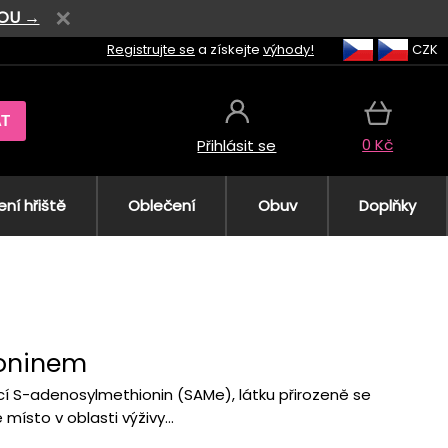
VOU →
Registrujte se
a získejte
výhody!
CZK
AT
0 Kč
Přihlásit se
ní hřiště
Oblečení
Obuv
Doplňky
ioninem
í S-adenosylmethionin (SAMe), látku přirozeně se
místo v oblasti výživy...