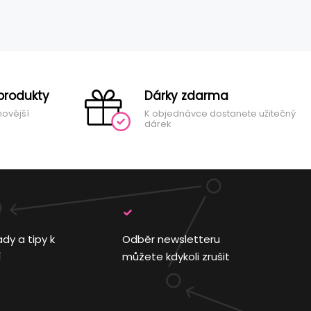
produkty
Dárky zdarma
novější
K objednávce dostanete užitečný
dárek
ady a tipy k
Odběr newsletteru
í
můžete kdykoli zrušit