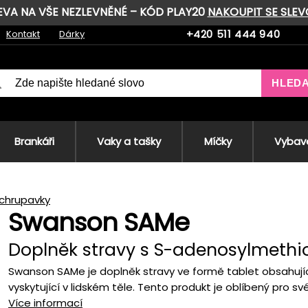
LEVA NA VŠE NEZLEVNĚNÉ – KÓD PLAY20
NAKOUPIT SE SLE
+420 511 444 940
Kontakt
Dárky
HLED
Brankáři
Vaky a tašky
Míčky
Vybave
 chrupavky
Swanson SAMe
Doplněk stravy s S-adenosylmeth
Swanson SAMe je doplněk stravy ve formě tablet obsahujíc
vyskytující v lidském těle. Tento produkt je oblíbený pro své 
Více informací