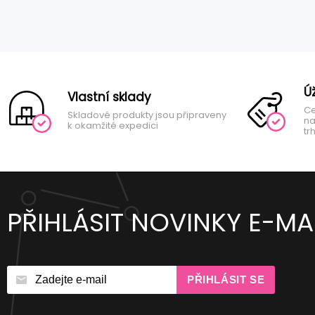
Ú
Vlastní sklady
Ce
Skladové produkty jsou připraveny
na
k okamžité expedici
tr
PŘIHLÁSIT NOVINKY E-MA
PŘIHLÁSIT SE