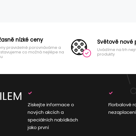
žasně nízké ceny
Světově nové 
ny pravidelně porovnáváme a
Uvádíme na trh nej
stavujeme co možná nejlépe na
produkty
hu
ILEM
Získejte informace o
Florbalové r
nových akcích a
nezaplacen
speciálních nabídkách
jako první