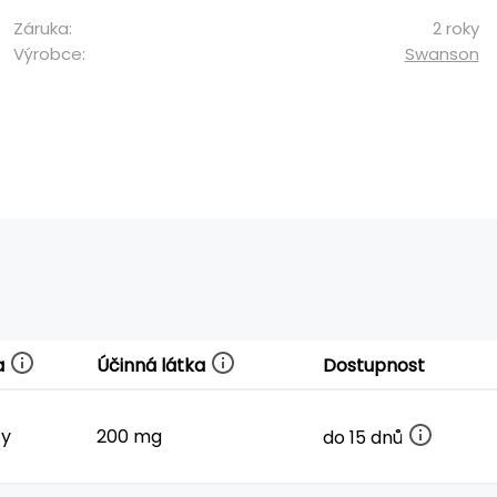
Záruka:
2 roky
Výrobce:
Swanson
a
Účinná látka
Dostupnost
ty
200 mg
do 15 dnů