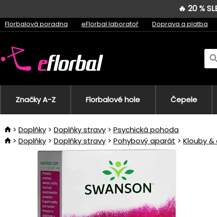
🔥 20 % S
Florbalová poradna
eFlorbal laboratoř
Doprava a platba
Značky A-Z
Florbalové hole
Čepele
Doplňky
Doplňky stravy
Psychická pohoda
Doplňky
Doplňky stravy
Pohybový aparát
Klouby &