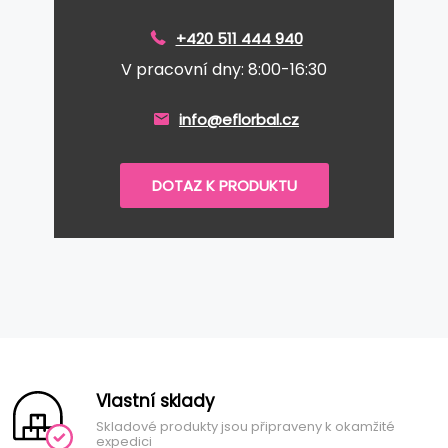
+420 511 444 940
V pracovní dny: 8:00-16:30
info@eflorbal.cz
DOTAZ K PRODUKTU
Vlastní sklady
Skladové produkty jsou připraveny k okamžité
expedici