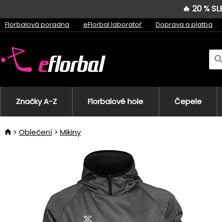
🔥 20 % S
Florbalová poradna
eFlorbal laboratoř
Doprava a platba
Značky A-Z
Florbalové hole
Čepele
Oblečení
Mikiny