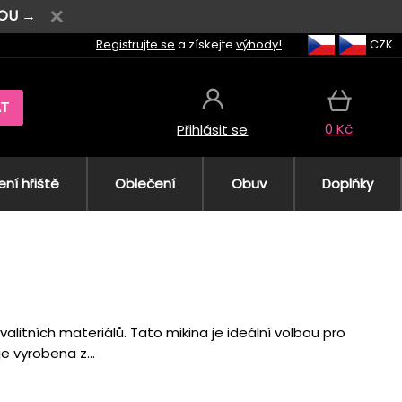
VOU →
Registrujte se
a získejte
výhody!
CZK
AT
0 Kč
Přihlásit se
ní hřiště
Oblečení
Obuv
Doplňky
litních materiálů. Tato mikina je ideální volbou pro
je vyrobena z...