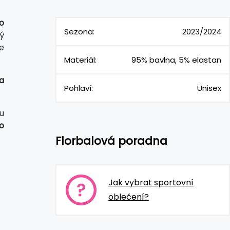
ro
Sezona:
2023/2024
ý
e
Materiál:
95% bavlna, 5% elastan
a
Pohlaví:
Unisex
nu
o
Florbalová poradna
Jak vybrat sportovní
oblečení?