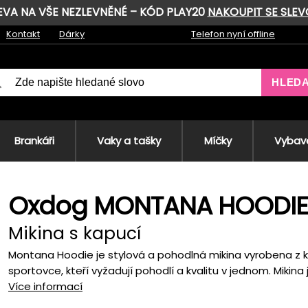
LEVA NA VŠE NEZLEVNĚNÉ – KÓD PLAY20
NAKOUPIT SE SLE
Kontakt
Dárky
Telefon nyní offline
HLED
Brankáři
Vaky a tašky
Míčky
Vybave
Oxdog MONTANA HOODIE
Mikina s kapucí
Montana Hoodie je stylová a pohodlná mikina vyrobena z kva
sportovce, kteří vyžadují pohodlí a kvalitu v jednom. Mikina 
Více informací