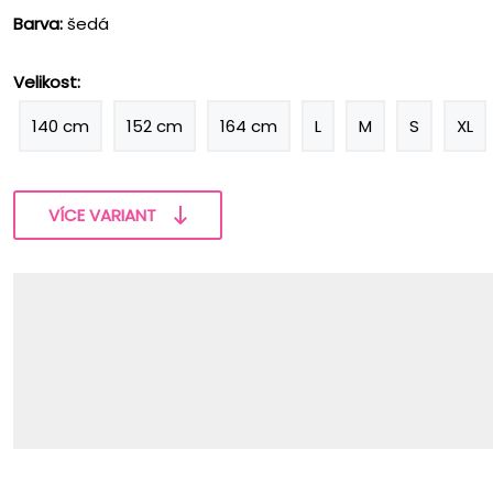
Barva:
šedá
Velikost:
140 cm
152 cm
164 cm
L
M
S
XL
VÍCE VARIANT