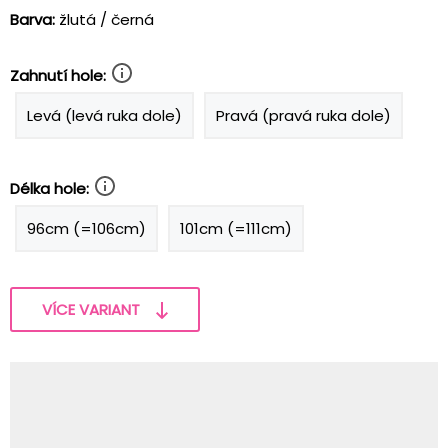
Barva:
žlutá / černá
Zahnutí hole:
Levá (levá ruka dole)
Pravá (pravá ruka dole)
Délka hole:
96cm (=106cm)
101cm (=111cm)
VÍCE VARIANT