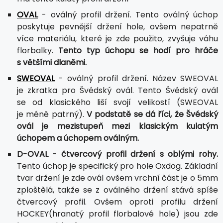
OVAL
- oválný profil držení. Tento oválný úchop
poskytuje pevnější držení hole, ovšem nepatrně
více materiálu, které je zde použito, zvyšuje váhu
florbalky.
Tento typ úchopu se hodí pro hráče
s většími dlaněmi.
SWEOVAL
- oválný profil držení. Název SWEOVAL
je zkratka pro Švédský ovál. Tento Švédský ovál
se od klasického liší svojí velikostí (SWEOVAL
je méně patrný).
V podstatě se dá říci, že Švédský
ovál je mezistupeň mezi klasickým kulatým
úchopem a úchopem oválným.
D-OVAL
-
čtvercový profil držení s oblými rohy.
Tento úchop je specifický pro hole Oxdog. Základní
tvar držení je zde ovál ovšem vrchní část je o 5mm
zploštělá, takže se z oválného držení stává spíše
čtvercový profil. Ovšem oproti profilu držení
HOCKEY(hranatý profil florbalové hole) jsou zde