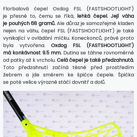
Florbalová čepel Oxdog FSL (FASTSHOOTLIGHT)
je přesně to, čemu se říká,
lehká čepel. Její váha
je pouhých 68 gramů.
Ale důraz je samozřejmě kladen
nejen na váhu, čepel FSL (FASTSHOOTLIGHT) je také
vynikající v ovládání míčku. Koneckonců, právě proto
byla vytvořena.
Oxdog FSL (FASTSHOOTLIGHT)
má konkávnost 9.5 mm.
Dutina se táhne rovnoměrně
od patky až k vrcholu.
Celá čepel je také předzahnutá.
Toto předzahnutí začíná těsně před prostředím
žebrem a jde směrem ke špičce čepele. Špička
se poté velice výrazně stáčí dovnitř a dolů.