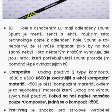
LC
– Hole s označením LC mají odlehčený špunt.
Špunt je menší, tenčí a lehčí. Použitím této
technologie dojde k odlehčení hole. Špunt je tak
nepatrný, že Ti může připadat, jako by na holi
žádný nebyl. Toto některým hráčům vyhovuje, ale
jsou i hráči, kteří potřebují větší špunt, protože jim
pomáhá lépe ovládat jejich hůl.
Composite
- Oxdog používá 2 typy kompozitu
R600 a R500.
R600 je kvalitnější a lehčí kompozitní
materiál.
R500 je těžší kompozitní materiál, ovšem
je to nejodolnější materiál, který Oxdog pro výrobu
svých holí používá.
Pokud na holi najdeš napsáno
pouze “Composite”, jedná se o kompozit R500.
Pre-Preg
je značka pro strojově vyráběné