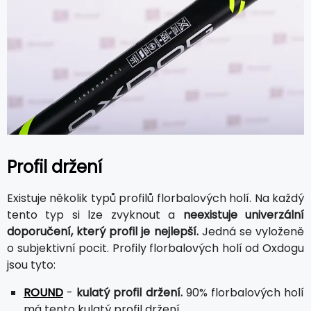
Profil držení
Existuje několik typů profilů florbalových holí. Na každý
tento typ si lze zvyknout a
neexistuje univerzální
doporučení, který profil je nejlepší.
Jedná se vyloženě
o subjektivní pocit. Profily florbalových holí od Oxdogu
jsou tyto:
ROUND
-
kulatý profil držení.
90% florbalových holí
má tento kulatý profil držení