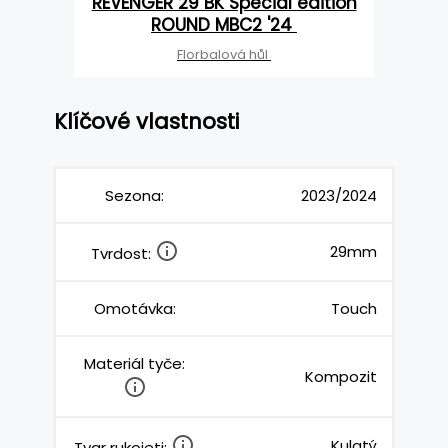
REVENGER 29 BK Special edition
ROUND MBC2 '24
Florbalová hůl
Klíčové vlastnosti
Sezona:
2023/2024
29mm
Tvrdost:
Omotávka:
Touch
Materiál tyče:
Kompozit
Kulatý
Tvar rukojeti: