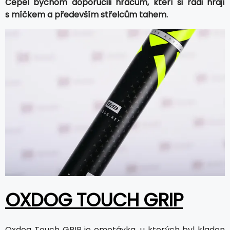
Čepel bychom doporučili hráčům, kteří si rádi hrají
s míčkem a především střelcům tahem.
OXDOG TOUCH GRIP
Oxdog Touch GRIP je omotávka, u kterých byl kladen