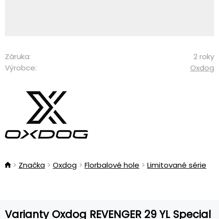
Záruka:
2 roky
Výrobce:
Oxdog
Značka
Oxdog
Florbalové hole
Limitované série
Varianty Oxdog REVENGER 29 YL Special