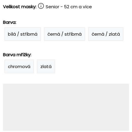
Velikost masky:
Senior - 52 cm a více
Barva:
bílá / stříbrná
černá / stříbrná
černá / zlatá
Barva mřížky:
chromová
zlatá