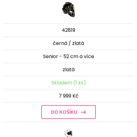
42819
černá / zlatá
Senior - 52 cm a více
zlatá
Skladem (1 ks)
7 999 Kč
DO KOŠÍKU