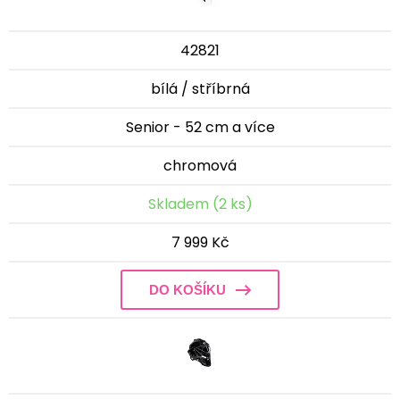
42821
bílá / stříbrná
Senior - 52 cm a více
chromová
Skladem (2 ks)
7 999 Kč
DO KOŠÍKU