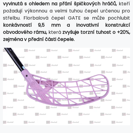
vyvinutá s ohledem na přání špičkových hráčů,
kteří
požadují výkonnou a velmi tuhou čepel určenou pro
střelbu. Florbalová čepel GATE se může pochlubit
konkávností 9,5 mm a inovativní konstrukcí
obvodového rámu,
která
zvyšuje torzní tuhost o +20%,
zejména v přední části čepele.