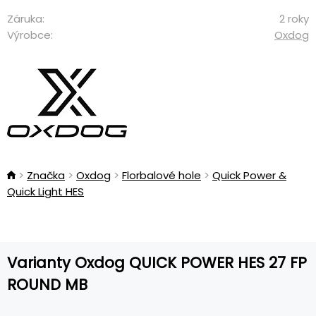
Záruka:
2 roky
Výrobce:
Oxdog
Značka
Oxdog
Florbalové hole
Quick Power &
Quick Light HES
Varianty Oxdog QUICK POWER HES 27 FP
ROUND MB