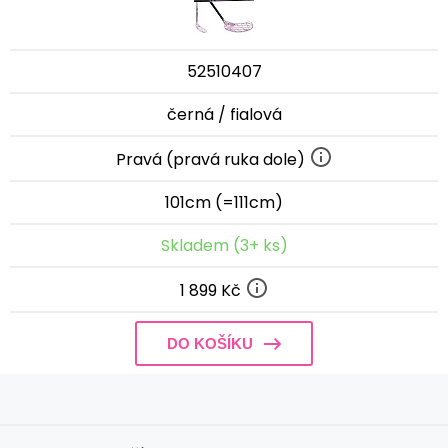
52510407
černá / fialová
Pravá (pravá ruka dole)
101cm (=111cm)
Skladem (3+ ks)
1 899 Kč
DO KOŠÍKU