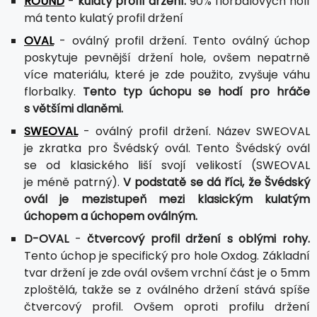
ROUND
-
kulatý profil držení.
90% florbalových holí
má tento kulatý profil držení
OVAL
- oválný profil držení. Tento oválný úchop
poskytuje pevnější držení hole, ovšem nepatrně
více materiálu, které je zde použito, zvyšuje váhu
florbalky.
Tento typ úchopu se hodí pro hráče
s většími dlaněmi.
SWEOVAL
- oválný profil držení. Název SWEOVAL
je zkratka pro Švédský ovál. Tento Švédský ovál
se od klasického liší svojí velikostí (SWEOVAL
je méně patrný).
V podstatě se dá říci, že Švédský
ovál je mezistupeň mezi klasickým kulatým
úchopem a úchopem oválným.
D-OVAL
-
čtvercový profil držení s oblými rohy.
Tento úchop je specifický pro hole Oxdog. Základní
tvar držení je zde ovál ovšem vrchní část je o 5mm
zploštělá, takže se z oválného držení stává spíše
čtvercový profil. Ovšem oproti profilu držení