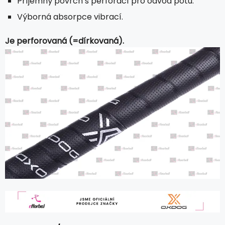
Příjemný povrch s perforací pro odvod potu.
Výborná absorpce vibrací.
Je perforovaná (=dírkovaná).