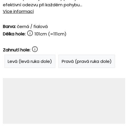
efektivní odezvu při každém pohybu...
Více informací
Barva:
černá / fialová
Délka hole:
101cm (=111cm)
Zahnutí hole:
Levá (levá ruka dole)
Pravá (pravá ruka dole)