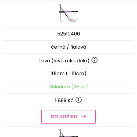
52510406
černá / fialová
Levá (levá ruka dole)
101cm (=111cm)
Skladem (3+ ks)
1 899 Kč
DO KOŠÍKU