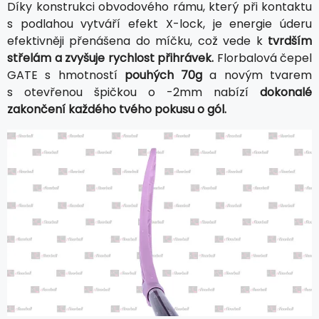
Díky konstrukci obvodového rámu, který při kontaktu
s podlahou vytváří efekt X-lock, je energie úderu
efektivněji přenášena do míčku, což vede k
tvrdším
střelám a zvyšuje rychlost přihrávek.
Florbalová čepel
GATE s hmotností
pouhých 70g
a novým tvarem
s otevřenou špičkou o -2mm nabízí
dokonalé
zakončení každého tvého pokusu o gól.