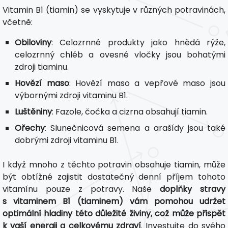
Vitamin B1 (tiamin) se vyskytuje v různých potravinách,
včetně:
Obiloviny
: Celozrnné produkty jako hnědá rýže,
celozrnný chléb a ovesné vločky jsou bohatými
zdroji tiaminu.
Hovězí maso
: Hovězí maso a vepřové maso jsou
výbornými zdroji vitaminu B1.
Luštěniny
: Fazole, čočka a cizrna obsahují tiamin.
Ořechy
: Slunečnicová semena a arašídy jsou také
dobrými zdroji vitaminu B1.
I když mnoho z těchto potravin obsahuje tiamin, může
být obtížné zajistit dostatečný denní příjem tohoto
vitamínu pouze z potravy. Naše
doplňky stravy
s vitaminem B1 (tiaminem) vám pomohou udržet
optimální hladiny této důležité živiny, což může přispět
k vaší energii a celkovému zdraví
. Investujte do svého