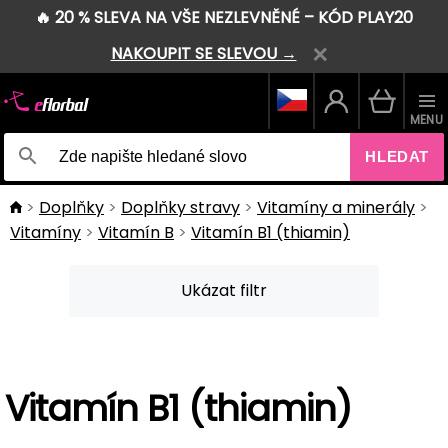
🔥 20 % SLEVA NA VŠE NEZLEVNĚNÉ – KÓD PLAY20
NAKOUPIT SE SLEVOU →
MENU
HLEDAT
Doplňky
Doplňky stravy
Vitamíny a minerály
Vitamíny
Vitamín B
Vitamín B1 (thiamin)
Ukázat filtr
Vitamín B1 (thiamin)