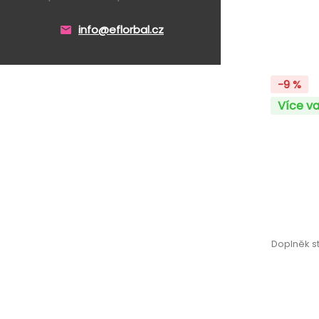
info@eflorbal.cz
-9 %
Více va
Doplněk s