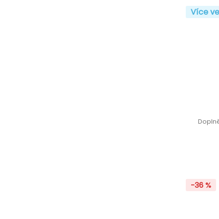
Více ve
Doplně
-36 %