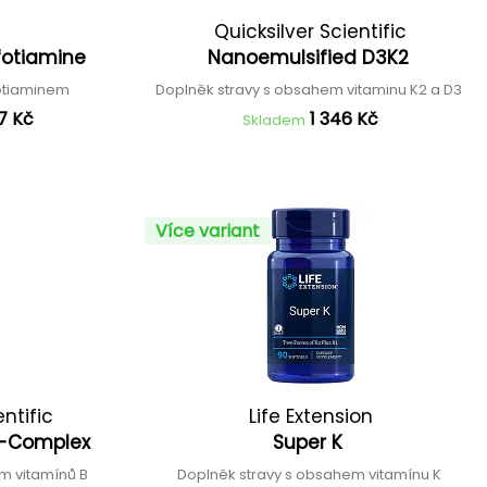
Quicksilver Scientific
fotiamine
Nanoemulsified D3K2
fotiaminem
Doplněk stravy s obsahem vitaminu K2 a D3
7 Kč
1 346 Kč
Skladem
Více variant
entific
Life Extension
 B-Complex
Super K
m vitamínů B
Doplněk stravy s obsahem vitamínu K