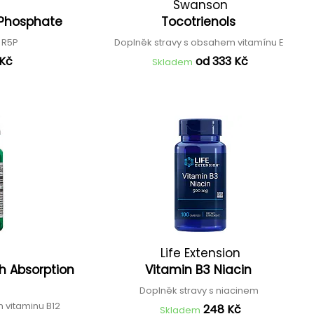
Swanson
-Phosphate
Tocotrienols
s R5P
Doplněk stravy s obsahem vitamínu E
 Kč
od 333 Kč
Skladem
Life Extension
h Absorption
Vitamin B3 Niacin
Doplněk stravy s niacinem
 vitaminu B12
248 Kč
Skladem