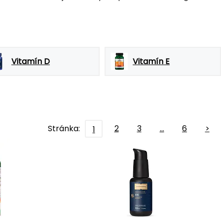
Vitamín D
Vitamín E
Stránka:
2
3
…
6
>
1