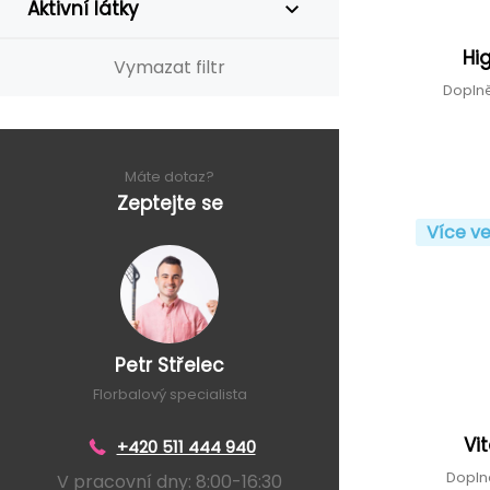
Aktivní látky
Hi
Vymazat filtr
Doplně
Máte dotaz?
Zeptejte se
Více ve
Petr Střelec
Florbalový specialista
Vi
+420 511 444 940
Dopln
V pracovní dny: 8:00-16:30