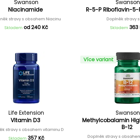
Swanson
Swanson
Niacinamide
R-5-P Riboflavin-5
něk stravy s obsahem Niacinu
Doplněk stravy 
od 240 Kč
363
Skladem
Skladem
Více variant
Life Extension
Swanson
Vitamin D3
Methylcobalamin Hig
B-12
ěk stravy s obsahem vitaminu D
Doplněk stravy s obsahem
357 Kč
Skladem