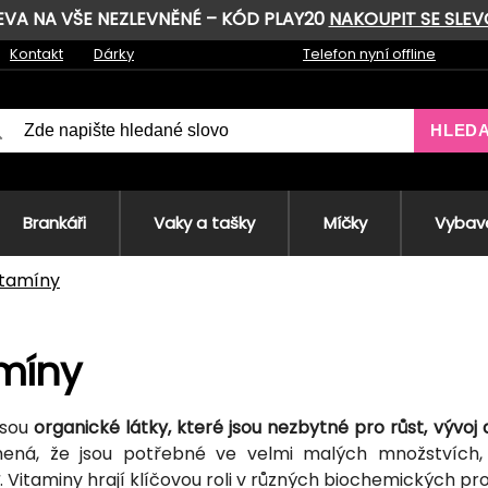
LEVA NA VŠE NEZLEVNĚNÉ – KÓD PLAY20
NAKOUPIT SE SLE
Kontakt
Dárky
Telefon nyní offline
HLED
Brankáři
Vaky a tašky
Míčky
Vybave
itamíny
míny
jsou
organické látky, které jsou nezbytné pro růst, vývoj 
ená, že jsou potřebné ve velmi malých množstvích, 
. Vitaminy hrají klíčovou roli v různých biochemických p