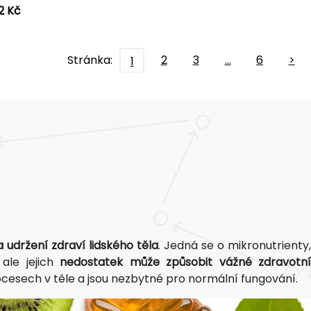
2 Kč
Stránka:
2
3
…
6
>
1
a udržení zdraví lidského těla
. Jedná se o mikronutrienty
ale jejich
nedostatek může způsobit vážné zdravotn
rocesech v těle a jsou nezbytné pro normální fungování.