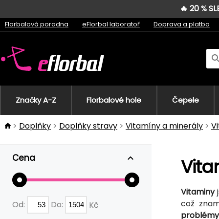
🔥 20 % S
Florbalová poradna
eFlorbal laboratoř
Doprava a platba
Značky A-Z
Florbalové hole
Čepele
Doplňky
Doplňky stravy
Vitamíny a minerály
V
Cena
Vita
Vitaminy
což znam
Od:
Do:
Kč
problémy