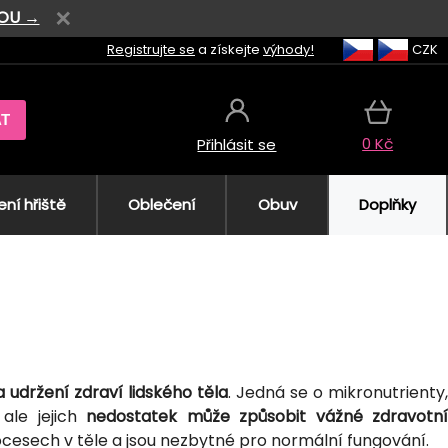
VOU →
Registrujte se
a získejte
výhody!
CZK
AT
0 Kč
Přihlásit se
ní hřiště
Oblečení
Obuv
Doplňky
a udržení zdraví lidského těla
. Jedná se o mikronutrienty
ale jejich
nedostatek může způsobit vážné zdravotn
rocesech v těle a jsou nezbytné pro normální fungování.