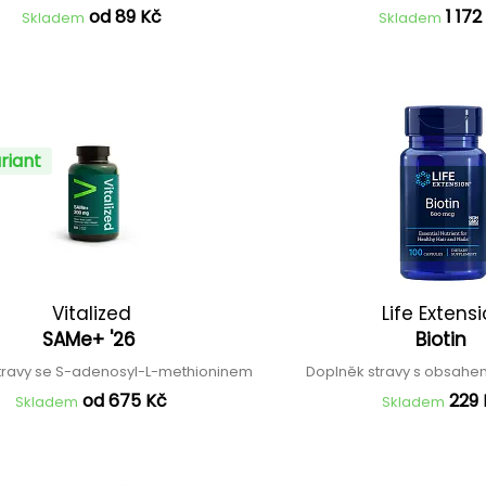
od 89 Kč
1 172
Skladem
Skladem
riant
Vitalized
Life Extens
SAMe+ '26
Biotin
travy se S-adenosyl-L-methioninem
Doplněk stravy s obsahe
od 675 Kč
229
Skladem
Skladem