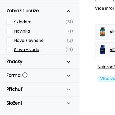
Více info
Zobrazit pouze
Skladem
(51)
Novinka
(1)
Vi
Nově zlevněné
(6)
Sleva - vada
(16)
Vi
Značky
Nejprodá
Forma
Více ve
Příchuť
Složení