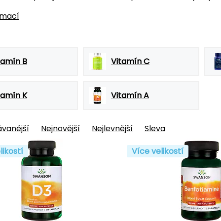
rmací
tamín B
Vitamín C
tamín K
Vitamín A
vanější
Nejnovější
Nejlevnější
Sleva
likostí
Více velikostí