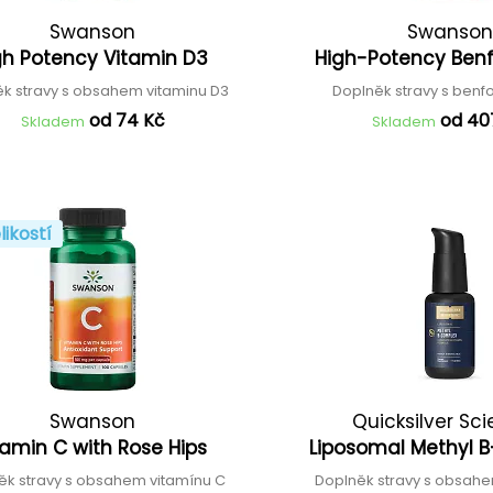
Swanson
Swanson
gh Potency Vitamin D3
High-Potency Ben
k stravy s obsahem vitaminu D3
Doplněk stravy s ben
od 74 Kč
od 40
Skladem
Skladem
likostí
Swanson
Quicksilver Sci
tamin C with Rose Hips
Liposomal Methyl
ěk stravy s obsahem vitamínu C
Doplněk stravy s obsahe