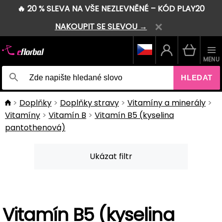
🔥 20 % SLEVA NA VŠE NEZLEVNĚNÉ – KÓD PLAY20
NAKOUPIT SE SLEVOU →
MENU
HLEDAT
Doplňky
Doplňky stravy
Vitamíny a minerály
Vitamíny
Vitamín B
Vitamín B5 (kyselina
pantothenová)
Ukázat filtr
Vitamín B5 (kyselina