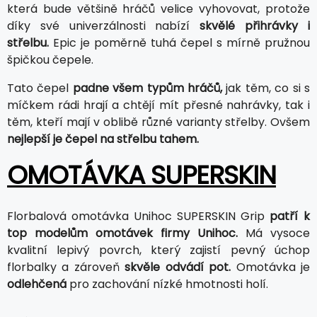
která bude většině hráčů velice vyhovovat, protože
díky své univerzálnosti nabízí
skvělé přihrávky i
střelbu.
Epic je poměrně tuhá čepel s mírně pružnou
špičkou čepele.
Tato čepel
padne všem typům hráčů,
jak těm, co si s
míčkem rádi hrají a chtějí mít přesné nahrávky, tak i
těm, kteří mají v oblibě různé varianty střelby. Ovšem
nejlepší je čepel na střelbu tahem.
OMOTÁVKA SUPERSKIN
Florbalová omotávka Unihoc SUPERSKIN Grip
patří k
top modelům omotávek firmy Unihoc.
Má vysoce
kvalitní lepivý povrch, který zajistí pevný úchop
florbalky a zároveň
skvěle odvádí pot.
Omotávka je
odlehčená
pro zachování nízké hmotnosti holí.