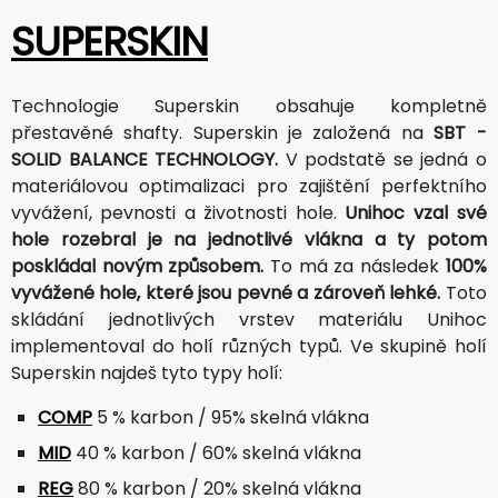
SUPERSKIN
Technologie Superskin obsahuje kompletně
přestavěné shafty. Superskin je založená na
SBT -
SOLID BALANCE TECHNOLOGY.
V podstatě se jedná o
materiálovou optimalizaci pro zajištění perfektního
vyvážení, pevnosti a životnosti hole.
Unihoc vzal své
hole rozebral je na jednotlivé vlákna a ty potom
poskládal novým způsobem.
To má za následek
100%
vyvážené hole, které jsou pevné a zároveň lehké.
Toto
skládání jednotlivých vrstev materiálu Unihoc
implementoval do holí různých typů. Ve skupině holí
Superskin najdeš tyto typy holí:
COMP
5 % karbon / 95% skelná vlákna
MID
40 % karbon / 60% skelná vlákna
REG
80 % karbon / 20% skelná vlákna