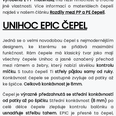
jiné vlastnosti. Více informací o materiálech čepelí
najdeš v našem článku
Rozdíly mezi PP a PE čepelí
.
UNIHOC EPIC ČEPEL
Jedná se o velmi novodobou čepel s nejmodernějším
designem, ke kterému se přidává maximální
funkčnost. Rám čepele má klasický tvar jako mají
všechny čepele Unihoc a jasně označený přechod
mezi rámem a žebry, který nabízí skvělou
kontrolu
míčku.
S touto čepelí Ti
střely půjdou samy od ruky.
Konkávnost čepele se postupně zvyšuje od patky až
ke špičce.
Celková konkávnost je 8mm.
Čepel je
výrazně předzahnutá se střední konkávností
od patky až po špičku
. Střední konkávnost
(8 mm)
po
celé délce čepele zlepšuje kontrolu balónku a
usnadňuje střelbu tahem.
EPIC je přesně ta čepel,