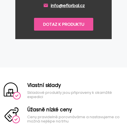
info@eflorbal.cz
DOTAZ K PRODUKTU
Vlastní sklady
Skladové produkty jsou připraveny k okamžité
expedici
Úžasně nízké ceny
Ceny pravidelně porovnáváme a nastavujeme co
možná nejlépe na trhu