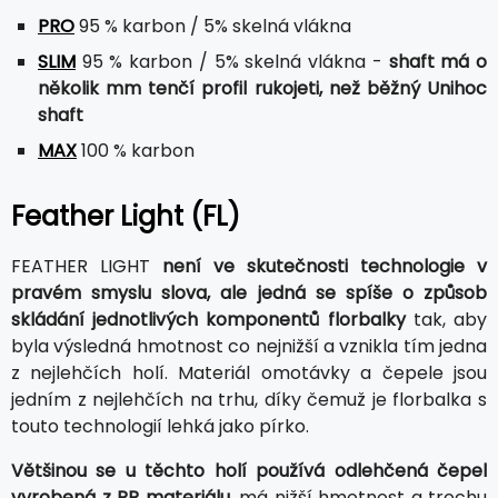
PRO
95 % karbon / 5% skelná vlákna
SLIM
95 % karbon / 5% skelná vlákna -
shaft má o
několik mm tenčí profil rukojeti, než běžný Unihoc
shaft
MAX
100 % karbon
Feather Light (FL)
FEATHER LIGHT
není ve skutečnosti technologie v
pravém smyslu slova, ale jedná se spíše o způsob
skládání jednotlivých komponentů florbalky
tak, aby
byla výsledná hmotnost co nejnižší a vznikla tím jedna
z nejlehčích holí. Materiál omotávky a čepele jsou
jedním z nejlehčích na trhu, díky čemuž je florbalka s
touto technologií lehká jako pírko.
Většinou se u těchto holí používá odlehčená čepel
vyrobená z PP materiálu,
má nižší hmotnost a trochu